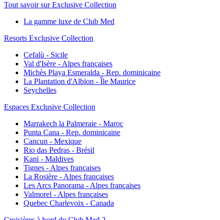
Tout savoir sur Exclusive Collection
La gamme luxe de Club Med
Resorts Exclusive Collection
Cefalù - Sicile
Val d'Isère - Alpes françaises
Michès Playa Esmeralda - Rep. dominicaine
La Plantation d'Albion - Île Maurice
Seychelles
Espaces Exclusive Collection
Marrakech la Palmeraie - Maroc
Punta Cana - Rep. dominicaine
Cancun - Mexique
Rio das Pedras - Brésil
Kani - Maldives
Tignes - Alpes françaises
La Rosière - Alpes françaises
Les Arcs Panorama - Alpes françaises
Valmorel - Alpes françaises
Quebec Charlevoix - Canada
Croisières à bord du Club Med 2