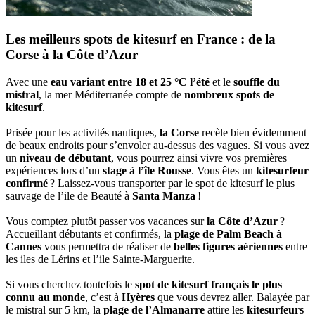
Les meilleurs spots de kitesurf en France : de la
Corse à la Côte d’Azur
Avec une
eau variant entre 18 et 25 °C l’été
et le
souffle du
mistral
, la mer Méditerranée compte de
nombreux spots de
kitesurf
.
Prisée pour les activités nautiques,
la Corse
recèle bien évidemment
de beaux endroits pour s’envoler au-dessus des vagues. Si vous avez
un
niveau de débutant
, vous pourrez ainsi vivre vos premières
expériences lors d’un
stage à l’île Rousse
. Vous êtes un
kitesurfeur
confirmé
? Laissez-vous transporter par le spot de kitesurf le plus
sauvage de l’ile de Beauté à
Santa Manza
!
Vous comptez plutôt passer vos vacances sur
la Côte d’Azur
?
Accueillant débutants et confirmés, la
plage de Palm Beach à
Cannes
vous permettra de réaliser de
belles figures aériennes
entre
les iles de Lérins et l’ile Sainte-Marguerite.
Si vous cherchez toutefois le
spot de kitesurf français le plus
connu au monde
, c’est à
Hyères
que vous devrez aller. Balayée par
le mistral sur 5 km, la
plage de l’Almanarre
attire les
kitesurfeurs