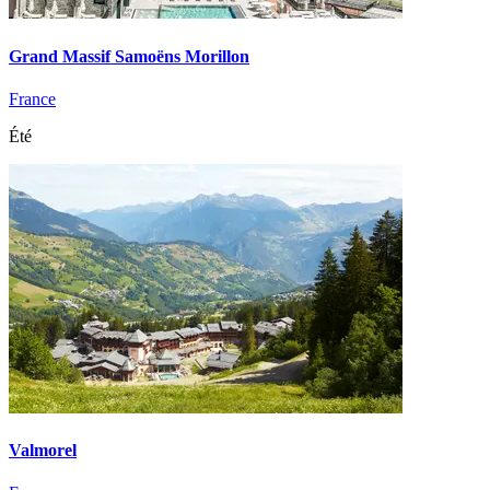
Grand Massif Samoëns Morillon
France
Été
Valmorel