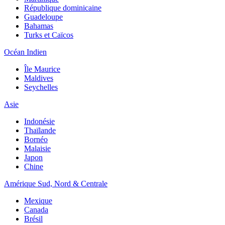
République dominicaine
Guadeloupe
Bahamas
Turks et Caïcos
Océan Indien
Île Maurice
Maldives
Seychelles
Asie
Indonésie
Thaïlande
Bornéo
Malaisie
Japon
Chine
Amérique Sud, Nord & Centrale
Mexique
Canada
Brésil