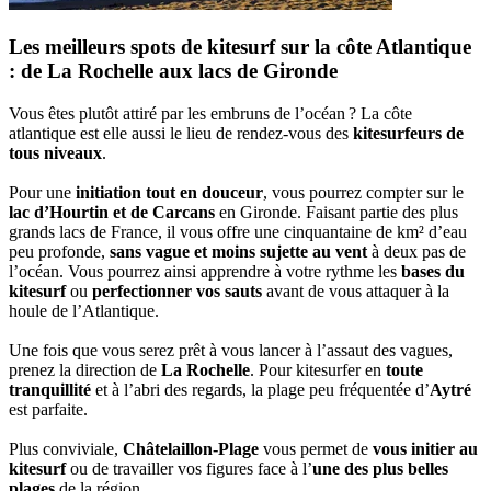
Les meilleurs spots de kitesurf sur la côte Atlantique
: de La Rochelle aux lacs de Gironde
Vous êtes plutôt attiré par les embruns de l’océan ? La côte
atlantique est elle aussi le lieu de rendez-vous des
kitesurfeurs de
tous niveaux
.
Pour une
initiation tout en douceur
, vous pourrez compter sur le
lac d’Hourtin et de Carcans
en Gironde. Faisant partie des plus
grands lacs de France, il vous offre une cinquantaine de km² d’eau
peu profonde,
sans vague et moins sujette au vent
à deux pas de
l’océan. Vous pourrez ainsi apprendre à votre rythme les
bases du
kitesurf
ou
perfectionner vos sauts
avant de vous attaquer à la
houle de l’Atlantique.
Une fois que vous serez prêt à vous lancer à l’assaut des vagues,
prenez la direction de
La Rochelle
. Pour kitesurfer en
toute
tranquillité
et à l’abri des regards, la plage peu fréquentée d’
Aytré
est parfaite.
Plus conviviale,
Châtelaillon-Plage
vous permet de
vous initier au
kitesurf
ou de travailler vos figures face à l’
une des plus belles
plages
de la région.