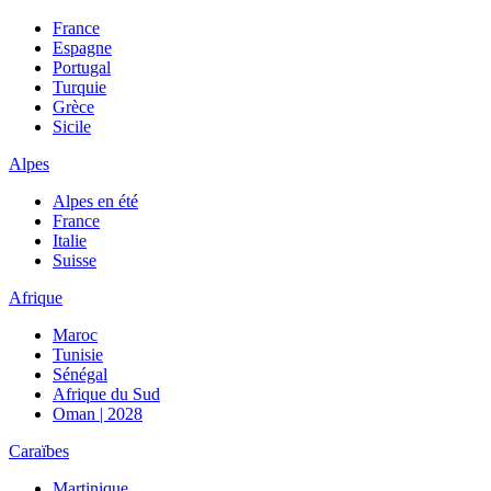
France
Espagne
Portugal
Turquie
Grèce
Sicile
Alpes
Alpes en été
France
Italie
Suisse
Afrique
Maroc
Tunisie
Sénégal
Afrique du Sud
Oman | 2028
Caraïbes
Martinique