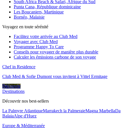
South Africa Beach & Safari, Afrique du Sud
Punta Cana, République dominicaine
Les Boucaniers, Martinique
Bornéo, Malaisie
Voyagez en toute sérénité
Facilitez votre arrivée au Club Med
Voyager avec Club Med
Programme Happy To Care
Conseils pour voyager de manière plus durable
Calculer les émissions carbone de son voyage
Chef in Residence
Club Med & Sofie Dumont vous invitent à Vittel Ermitage
Découvrir
Destinations
Découvrir nos best-sellers
La Palmyre Atlantique
Marrakech la Palmeraie
Magna Marbella
Da
Balaia
Alpe d'Huez
Europe & Méditerranée