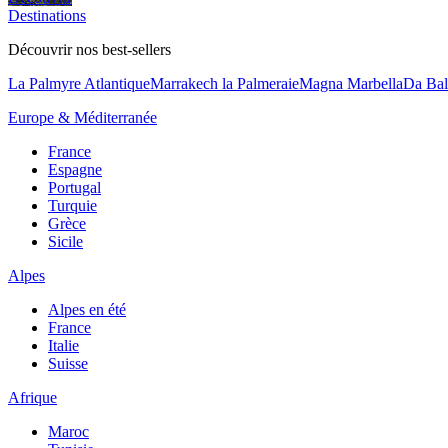
Destinations
Découvrir nos best-sellers
La Palmyre Atlantique
Marrakech la Palmeraie
Magna Marbella
Da Bal
Europe & Méditerranée
France
Espagne
Portugal
Turquie
Grèce
Sicile
Alpes
Alpes en été
France
Italie
Suisse
Afrique
Maroc