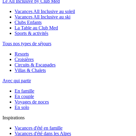
Le All Inclusive by Club Med
Vacances All Inclusive au soleil
Vacances All Inclusive au ski
Clubs Enfants
La Table au Club Med
Sports & activités
Tous nos types de séjours
Resorts
Croisières
Circuits & Escapades
Villas & Chalets
Avec qui partir
En famille
En couple
Voyages de noces
En solo
Inspirations
Vacances d'été en famille
Vacances d'été dans les Alpes