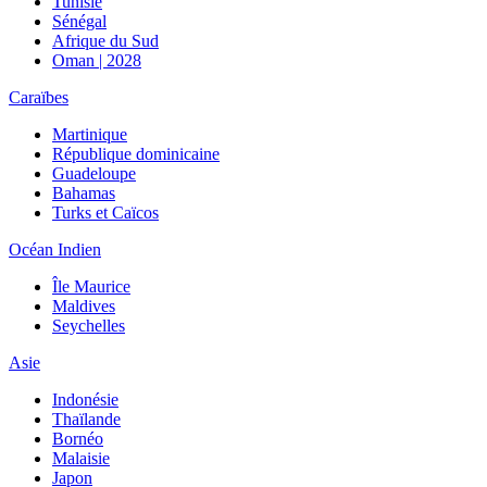
Tunisie
Sénégal
Afrique du Sud
Oman | 2028
Caraïbes
Martinique
République dominicaine
Guadeloupe
Bahamas
Turks et Caïcos
Océan Indien
Île Maurice
Maldives
Seychelles
Asie
Indonésie
Thaïlande
Bornéo
Malaisie
Japon