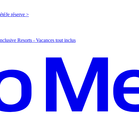
'été
J
e réserve >
nclusive Resorts - Vacances tout inclus