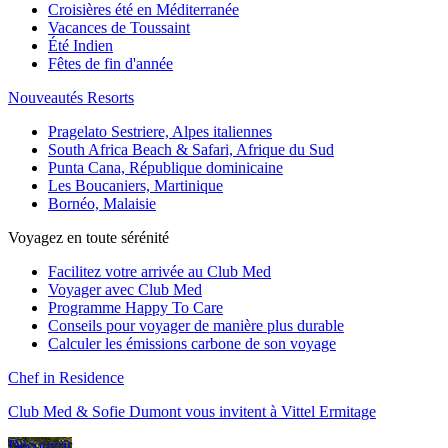
Croisières été en Méditerranée
Vacances de Toussaint
Été Indien
Fêtes de fin d'année
Nouveautés Resorts
Pragelato Sestriere, Alpes italiennes
South Africa Beach & Safari, Afrique du Sud
Punta Cana, République dominicaine
Les Boucaniers, Martinique
Bornéo, Malaisie
Voyagez en toute sérénité
Facilitez votre arrivée au Club Med
Voyager avec Club Med
Programme Happy To Care
Conseils pour voyager de manière plus durable
Calculer les émissions carbone de son voyage
Chef in Residence
Club Med & Sofie Dumont vous invitent à Vittel Ermitage
Découvrir