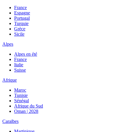
France
Espagne
Portugal
Turquie
Grèce
Sicile
Alpes
Alpes en été
France
Italie
Suisse
Afrique
Maroc
Tunisie
Sénégal
Afrique du Sud
Oman | 2028
Caraïbes
Martinique