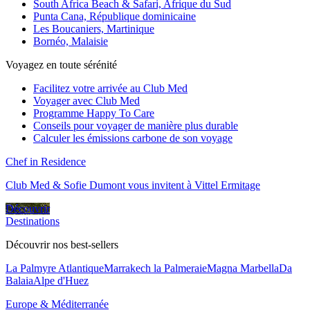
South Africa Beach & Safari, Afrique du Sud
Punta Cana, République dominicaine
Les Boucaniers, Martinique
Bornéo, Malaisie
Voyagez en toute sérénité
Facilitez votre arrivée au Club Med
Voyager avec Club Med
Programme Happy To Care
Conseils pour voyager de manière plus durable
Calculer les émissions carbone de son voyage
Chef in Residence
Club Med & Sofie Dumont vous invitent à Vittel Ermitage
Découvrir
Destinations
Découvrir nos best-sellers
La Palmyre Atlantique
Marrakech la Palmeraie
Magna Marbella
Da
Balaia
Alpe d'Huez
Europe & Méditerranée