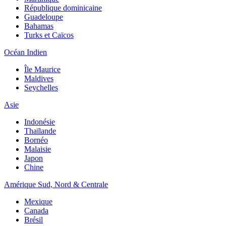
République dominicaine
Guadeloupe
Bahamas
Turks et Caïcos
Océan Indien
Île Maurice
Maldives
Seychelles
Asie
Indonésie
Thaïlande
Bornéo
Malaisie
Japon
Chine
Amérique Sud, Nord & Centrale
Mexique
Canada
Brésil