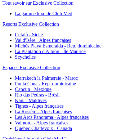
Tout savoir sur Exclusive Collection
La gamme luxe de Club Med
Resorts Exclusive Collection
Cefalù - Sicile
Val d'Isère - Alpes françaises
Michès Playa Esmeralda - Rep. dominicaine
La Plantation d'Albion - Île Maurice
Seychelles
Espaces Exclusive Collection
Marrakech la Palmeraie - Maroc
Punta Cana - Rep. dominicaine
Cancun - Mexique
Rio das Pedras - Brésil
Kani - Maldives
Tignes - Alpes françaises
La Rosière - Alpes françaises
Les Arcs Panorama - Alpes françaises
Valmorel - Alpes françaises
Quebec Charlevoix - Canada
Croisières à bord du Club Med 2