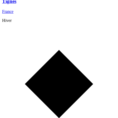
Tignes
France
Hiver