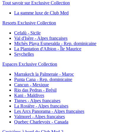
Tout savoir sur Exclusive Collection
La gamme luxe de Club Med
Resorts Exclusive Collection
Cefalù - Sicile
Val d'Isère - Alpes françaises
Michès Playa Esmeralda - Rep. dominicaine
La Plantation d'Albion - Île Maurice
Seychelles
Espaces Exclusive Collection
Marrakech la Palmeraie - Maroc
Punta Cana - Rep. dominicaine
Cancun - Mexique
Rio das Pedras - Brésil
Kani - Maldives
Tignes - Alpes françaises
La Rosière - Alpes françaises
Les Arcs Panorama - Alpes françaises
Valmorel - Alpes françaises
Quebec Charlevoix - Canada
Croisières à bord du Club Med 2