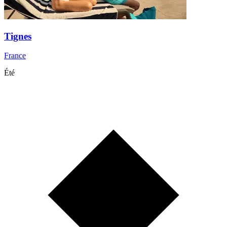
Tignes
France
Été