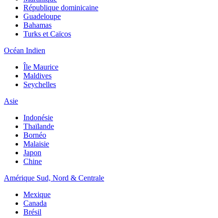
République dominicaine
Guadeloupe
Bahamas
Turks et Caïcos
Océan Indien
Île Maurice
Maldives
Seychelles
Asie
Indonésie
Thaïlande
Bornéo
Malaisie
Japon
Chine
Amérique Sud, Nord & Centrale
Mexique
Canada
Brésil