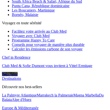
South Africa Beach & Safari, Afrique du Sud
Punta Cana, République dominicaine
Les Boucaniers, Martinique
Bornéo, Malaisie
Voyagez en toute sérénité
Facilitez votre arrivée au Club Med
Voyager avec Club Med
Programme Happy To Care
Conseils pour voyager de manière plus durable
Calculer les émissions carbone de son voyage
Chef in Residence
Club Med & Sofie Dumont vous invitent à Vittel Ermitage
Découvrir
Destinations
Découvrir nos best-sellers
La Palmyre Atlantique
Marrakech la Palmeraie
Magna Marbella
Da
Balaia
Alpe d'Huez
Europe & Méditerranée