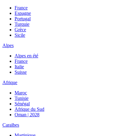
France
Espagne
Portugal
Turquie
Grèce
Sicile
Alpes
Alpes en été
France
Italie
Suisse
Afrique
Maroc
Tunisie
Sénégal
Afrique du Sud
Oman | 2028
Caraïbes
Martinique