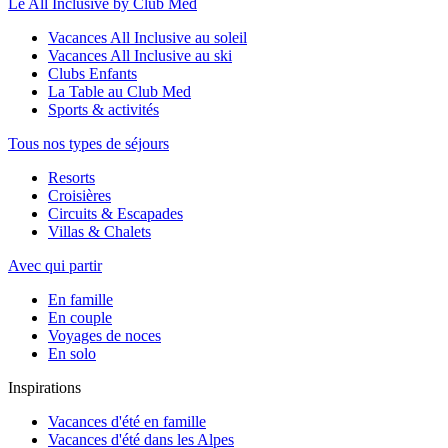
Le All Inclusive by Club Med
Vacances All Inclusive au soleil
Vacances All Inclusive au ski
Clubs Enfants
La Table au Club Med
Sports & activités
Tous nos types de séjours
Resorts
Croisières
Circuits & Escapades
Villas & Chalets
Avec qui partir
En famille
En couple
Voyages de noces
En solo
Inspirations
Vacances d'été en famille
Vacances d'été dans les Alpes