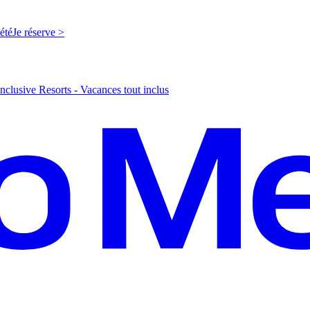
'été
J
e réserve >
nclusive Resorts - Vacances tout inclus