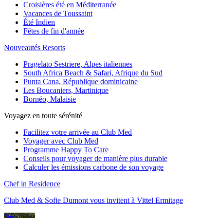
Croisières été en Méditerranée
Vacances de Toussaint
Été Indien
Fêtes de fin d'année
Nouveautés Resorts
Pragelato Sestriere, Alpes italiennes
South Africa Beach & Safari, Afrique du Sud
Punta Cana, République dominicaine
Les Boucaniers, Martinique
Bornéo, Malaisie
Voyagez en toute sérénité
Facilitez votre arrivée au Club Med
Voyager avec Club Med
Programme Happy To Care
Conseils pour voyager de manière plus durable
Calculer les émissions carbone de son voyage
Chef in Residence
Club Med & Sofie Dumont vous invitent à Vittel Ermitage
Découvrir