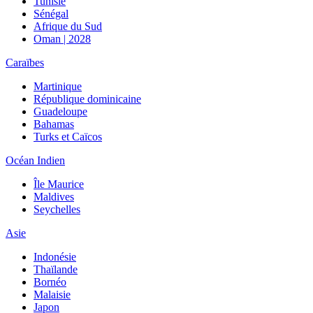
Tunisie
Sénégal
Afrique du Sud
Oman | 2028
Caraïbes
Martinique
République dominicaine
Guadeloupe
Bahamas
Turks et Caïcos
Océan Indien
Île Maurice
Maldives
Seychelles
Asie
Indonésie
Thaïlande
Bornéo
Malaisie
Japon