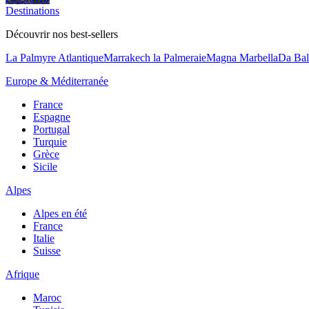
Destinations
Découvrir nos best-sellers
La Palmyre Atlantique
Marrakech la Palmeraie
Magna Marbella
Da Bal
Europe & Méditerranée
France
Espagne
Portugal
Turquie
Grèce
Sicile
Alpes
Alpes en été
France
Italie
Suisse
Afrique
Maroc