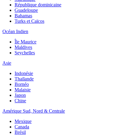
République dominicaine
Guadeloupe
Bahamas
Turks et Caïcos
Océan Indien
Île Maurice
Maldives
Seychelles
Asie
Indonésie
Thaïlande
Bornéo
Malaisie
Japon
Chine
Amérique Sud, Nord & Centrale
Mexique
Canada
Brésil