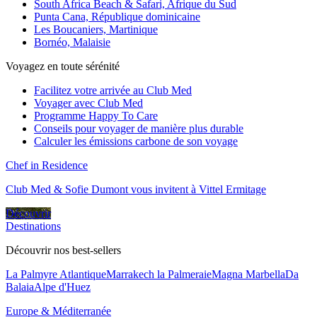
South Africa Beach & Safari, Afrique du Sud
Punta Cana, République dominicaine
Les Boucaniers, Martinique
Bornéo, Malaisie
Voyagez en toute sérénité
Facilitez votre arrivée au Club Med
Voyager avec Club Med
Programme Happy To Care
Conseils pour voyager de manière plus durable
Calculer les émissions carbone de son voyage
Chef in Residence
Club Med & Sofie Dumont vous invitent à Vittel Ermitage
Découvrir
Destinations
Découvrir nos best-sellers
La Palmyre Atlantique
Marrakech la Palmeraie
Magna Marbella
Da
Balaia
Alpe d'Huez
Europe & Méditerranée