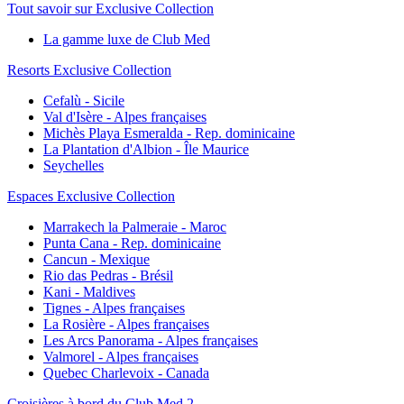
Tout savoir sur Exclusive Collection
La gamme luxe de Club Med
Resorts Exclusive Collection
Cefalù - Sicile
Val d'Isère - Alpes françaises
Michès Playa Esmeralda - Rep. dominicaine
La Plantation d'Albion - Île Maurice
Seychelles
Espaces Exclusive Collection
Marrakech la Palmeraie - Maroc
Punta Cana - Rep. dominicaine
Cancun - Mexique
Rio das Pedras - Brésil
Kani - Maldives
Tignes - Alpes françaises
La Rosière - Alpes françaises
Les Arcs Panorama - Alpes françaises
Valmorel - Alpes françaises
Quebec Charlevoix - Canada
Croisières à bord du Club Med 2