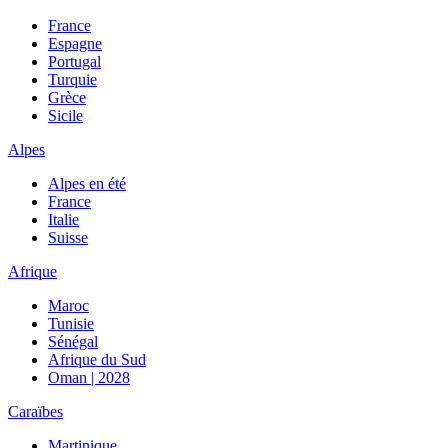
France
Espagne
Portugal
Turquie
Grèce
Sicile
Alpes
Alpes en été
France
Italie
Suisse
Afrique
Maroc
Tunisie
Sénégal
Afrique du Sud
Oman | 2028
Caraïbes
Martinique