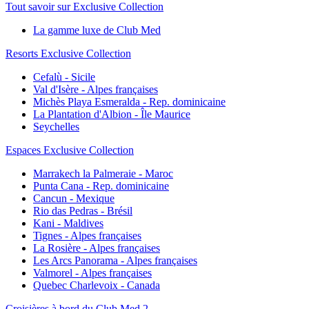
Tout savoir sur Exclusive Collection
La gamme luxe de Club Med
Resorts Exclusive Collection
Cefalù - Sicile
Val d'Isère - Alpes françaises
Michès Playa Esmeralda - Rep. dominicaine
La Plantation d'Albion - Île Maurice
Seychelles
Espaces Exclusive Collection
Marrakech la Palmeraie - Maroc
Punta Cana - Rep. dominicaine
Cancun - Mexique
Rio das Pedras - Brésil
Kani - Maldives
Tignes - Alpes françaises
La Rosière - Alpes françaises
Les Arcs Panorama - Alpes françaises
Valmorel - Alpes françaises
Quebec Charlevoix - Canada
Croisières à bord du Club Med 2