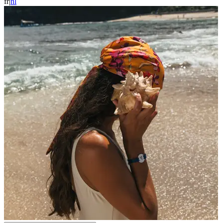
fr
|
n
l
Chef In Residence
Séjour gourmand avec Sofie Dumont
du 29 septembre au 3 octobre à Vittel
J'en profite