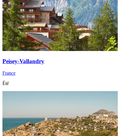
Peisey-Vallandry
France
Été