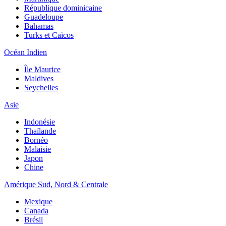
République dominicaine
Guadeloupe
Bahamas
Turks et Caïcos
Océan Indien
Île Maurice
Maldives
Seychelles
Asie
Indonésie
Thaïlande
Bornéo
Malaisie
Japon
Chine
Amérique Sud, Nord & Centrale
Mexique
Canada
Brésil