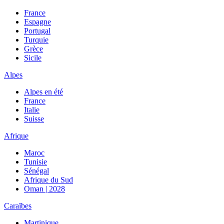
France
Espagne
Portugal
Turquie
Grèce
Sicile
Alpes
Alpes en été
France
Italie
Suisse
Afrique
Maroc
Tunisie
Sénégal
Afrique du Sud
Oman | 2028
Caraïbes
Martinique