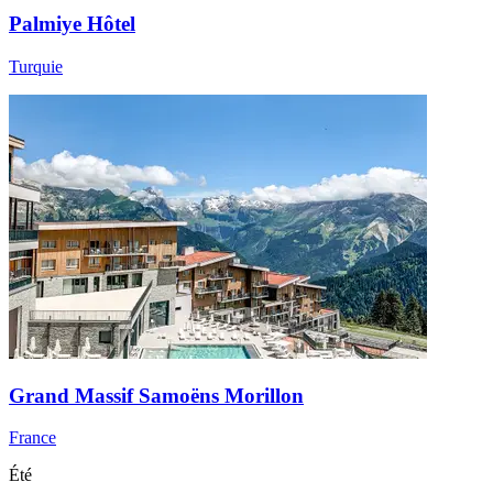
Palmiye Hôtel
Turquie
Grand Massif Samoëns Morillon
France
Été