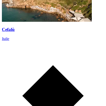
Cefalù
Italie