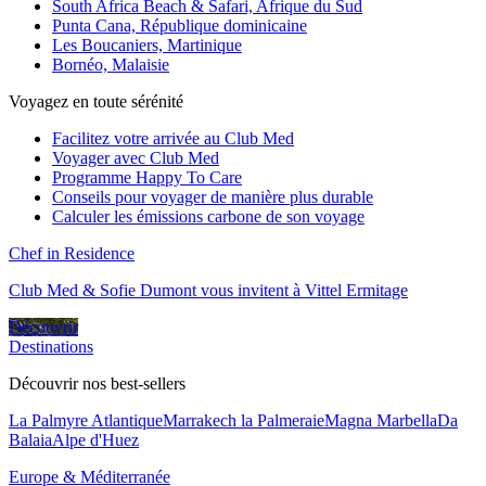
South Africa Beach & Safari, Afrique du Sud
Punta Cana, République dominicaine
Les Boucaniers, Martinique
Bornéo, Malaisie
Voyagez en toute sérénité
Facilitez votre arrivée au Club Med
Voyager avec Club Med
Programme Happy To Care
Conseils pour voyager de manière plus durable
Calculer les émissions carbone de son voyage
Chef in Residence
Club Med & Sofie Dumont vous invitent à Vittel Ermitage
Découvrir
Destinations
Découvrir nos best-sellers
La Palmyre Atlantique
Marrakech la Palmeraie
Magna Marbella
Da
Balaia
Alpe d'Huez
Europe & Méditerranée