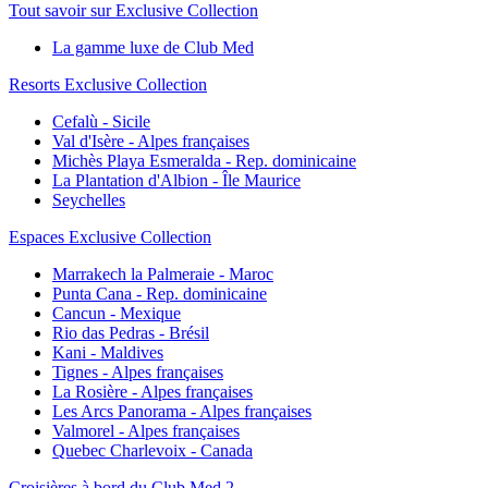
Tout savoir sur Exclusive Collection
La gamme luxe de Club Med
Resorts Exclusive Collection
Cefalù - Sicile
Val d'Isère - Alpes françaises
Michès Playa Esmeralda - Rep. dominicaine
La Plantation d'Albion - Île Maurice
Seychelles
Espaces Exclusive Collection
Marrakech la Palmeraie - Maroc
Punta Cana - Rep. dominicaine
Cancun - Mexique
Rio das Pedras - Brésil
Kani - Maldives
Tignes - Alpes françaises
La Rosière - Alpes françaises
Les Arcs Panorama - Alpes françaises
Valmorel - Alpes françaises
Quebec Charlevoix - Canada
Croisières à bord du Club Med 2