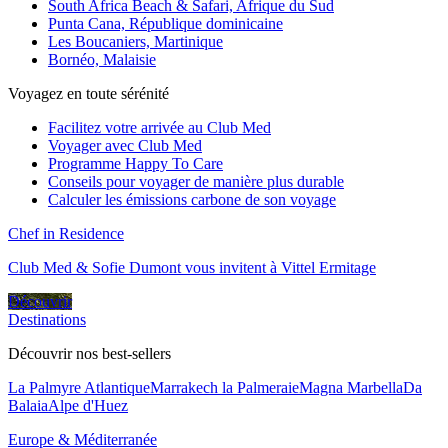
South Africa Beach & Safari, Afrique du Sud
Punta Cana, République dominicaine
Les Boucaniers, Martinique
Bornéo, Malaisie
Voyagez en toute sérénité
Facilitez votre arrivée au Club Med
Voyager avec Club Med
Programme Happy To Care
Conseils pour voyager de manière plus durable
Calculer les émissions carbone de son voyage
Chef in Residence
Club Med & Sofie Dumont vous invitent à Vittel Ermitage
Découvrir
Destinations
Découvrir nos best-sellers
La Palmyre Atlantique
Marrakech la Palmeraie
Magna Marbella
Da
Balaia
Alpe d'Huez
Europe & Méditerranée