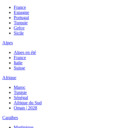
France
Espagne
Portugal
Turquie
Grèce
Sicile
Alpes
Alpes en été
France
Italie
Suisse
Afrique
Maroc
Tunisie
Sénégal
Afrique du Sud
Oman | 2028
Caraïbes
Martinique