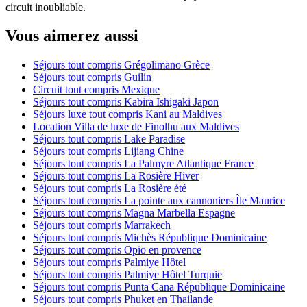
circuit inoubliable.
Vous aimerez aussi
Séjours tout compris Grégolimano Grèce
Séjours tout compris Guilin
Circuit tout compris Mexique
Séjours tout compris Kabira Ishigaki Japon
Séjours luxe tout compris Kani au Maldives
Location Villa de luxe de Finolhu aux Maldives
Séjours tout compris Lake Paradise
Séjours tout compris Lijiang Chine
Séjours tout compris La Palmyre Atlantique France
Séjours tout compris La Rosière Hiver
Séjours tout compris La Rosière été
Séjours tout compris La pointe aux cannoniers Île Maurice
Séjours tout compris Magna Marbella Espagne
Séjours tout compris Marrakech
Séjours tout compris Michès République Dominicaine
Séjours tout compris Opio en provence
Séjours tout compris Palmiye Hôtel
Séjours tout compris Palmiye Hôtel Turquie
Séjours tout compris Punta Cana République Dominicaine
Séjours tout compris Phuket en Thailande