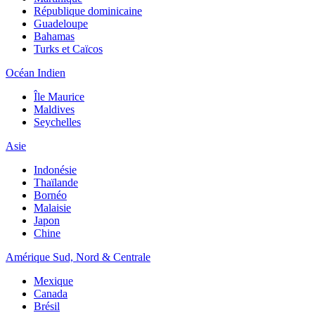
République dominicaine
Guadeloupe
Bahamas
Turks et Caïcos
Océan Indien
Île Maurice
Maldives
Seychelles
Asie
Indonésie
Thaïlande
Bornéo
Malaisie
Japon
Chine
Amérique Sud, Nord & Centrale
Mexique
Canada
Brésil