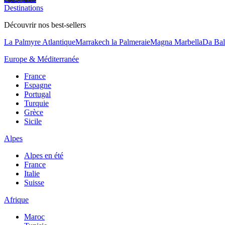
Destinations
Découvrir nos best-sellers
La Palmyre Atlantique
Marrakech la Palmeraie
Magna Marbella
Da Bal
Europe & Méditerranée
France
Espagne
Portugal
Turquie
Grèce
Sicile
Alpes
Alpes en été
France
Italie
Suisse
Afrique
Maroc