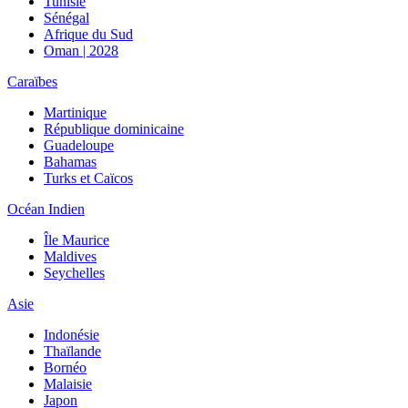
Tunisie
Sénégal
Afrique du Sud
Oman | 2028
Caraïbes
Martinique
République dominicaine
Guadeloupe
Bahamas
Turks et Caïcos
Océan Indien
Île Maurice
Maldives
Seychelles
Asie
Indonésie
Thaïlande
Bornéo
Malaisie
Japon