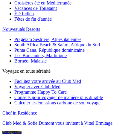
Croisières été en Méditerranée
Vacances de Toussaint
Été Indien
Fêtes de fin d'année
Nouveautés Resorts
Pragelato Sestriere, Alpes italiennes
South Africa Beach & Safari, Afrique du Sud
Punta Cana, République dominicaine
Les Boucaniers, Martinique
Bornéo, Malaisie
Voyagez en toute sérénité
Facilitez votre arrivée au Club Med
Voyager avec Club Med
Programme Happy To Care
Conseils pour voyager de manière plus durable
Calculer les émissions carbone de son voyage
Chef in Residence
Club Med & Sofie Dumont vous invitent à Vittel Ermitage
Découvrir