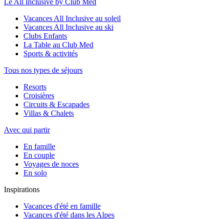
Le All Inclusive by Club Med
Vacances All Inclusive au soleil
Vacances All Inclusive au ski
Clubs Enfants
La Table au Club Med
Sports & activités
Tous nos types de séjours
Resorts
Croisières
Circuits & Escapades
Villas & Chalets
Avec qui partir
En famille
En couple
Voyages de noces
En solo
Inspirations
Vacances d'été en famille
Vacances d'été dans les Alpes