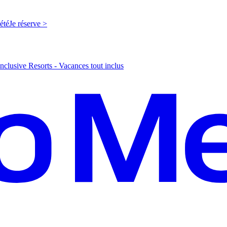
'été
J
e réserve >
nclusive Resorts - Vacances tout inclus