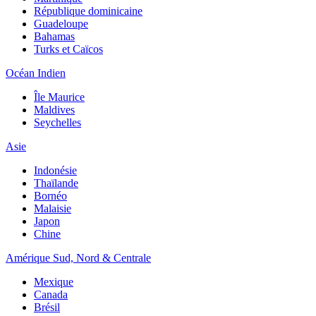
République dominicaine
Guadeloupe
Bahamas
Turks et Caïcos
Océan Indien
Île Maurice
Maldives
Seychelles
Asie
Indonésie
Thaïlande
Bornéo
Malaisie
Japon
Chine
Amérique Sud, Nord & Centrale
Mexique
Canada
Brésil