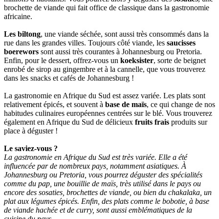
brochette de viande qui fait office de classique dans la gastronomie
africaine.
Les biltong
, une viande séchée, sont aussi très consommés dans la
rue dans les grandes villes. Toujours côté viande, les
saucisses
boerewors
sont aussi très courantes à Johannesburg ou Pretoria.
Enfin, pour le dessert, offrez-vous un
koeksister
, sorte de beignet
enrobé de sirop au gingembre et à la cannelle, que vous trouverez
dans les snacks et cafés de Johannesburg !
La gastronomie en Afrique du Sud est assez variée. Les plats sont
relativement épicés, et souvent à
base de maïs
, ce qui change de nos
habitudes culinaires européennes centrées sur le blé. Vous trouverez
également en Afrique du Sud de délicieux
fruits frais
produits sur
place à déguster !
Le saviez-vous ?
La gastronomie en Afrique du Sud est très variée. Elle a été
influencée par de nombreux pays, notamment asiatiques. À
Johannesburg ou Pretoria, vous pourrez déguster des spécialités
comme du pap, une bouillie de maïs, très utilisé dans le pays ou
encore des sosaties, brochettes de viande, ou bien du chakalaka, un
plat aux légumes épicés. Enfin, des plats comme le bobotie, à base
de viande hachée et de curry, sont aussi emblématiques de la
cuisine du pays.