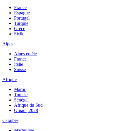
France
Espagne
Portugal
Turquie
Grèce
Sicile
Alpes
Alpes en été
France
Italie
Suisse
Afrique
Maroc
Tunisie
Sénégal
Afrique du Sud
Oman | 2028
Caraïbes
Martinique