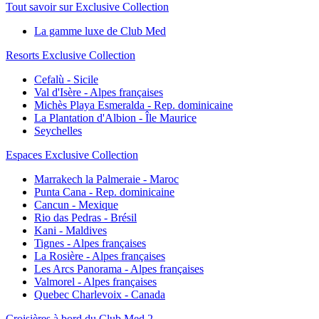
Tout savoir sur Exclusive Collection
La gamme luxe de Club Med
Resorts Exclusive Collection
Cefalù - Sicile
Val d'Isère - Alpes françaises
Michès Playa Esmeralda - Rep. dominicaine
La Plantation d'Albion - Île Maurice
Seychelles
Espaces Exclusive Collection
Marrakech la Palmeraie - Maroc
Punta Cana - Rep. dominicaine
Cancun - Mexique
Rio das Pedras - Brésil
Kani - Maldives
Tignes - Alpes françaises
La Rosière - Alpes françaises
Les Arcs Panorama - Alpes françaises
Valmorel - Alpes françaises
Quebec Charlevoix - Canada
Croisières à bord du Club Med 2