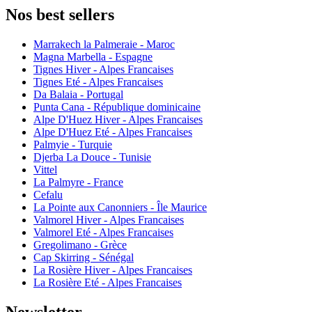
Nos best sellers
Marrakech la Palmeraie - Maroc
Magna Marbella - Espagne
Tignes Hiver - Alpes Francaises
Tignes Eté - Alpes Francaises
Da Balaia - Portugal
Punta Cana - République dominicaine
Alpe D'Huez Hiver - Alpes Francaises
Alpe D'Huez Eté - Alpes Francaises
Palmyie - Turquie
Djerba La Douce - Tunisie
Vittel
La Palmyre - France
Cefalu
La Pointe aux Canonniers - Île Maurice
Valmorel Hiver - Alpes Francaises
Valmorel Eté - Alpes Francaises
Gregolimano - Grèce
Cap Skirring - Sénégal
La Rosière Hiver - Alpes Francaises
La Rosière Eté - Alpes Francaises
Newsletter