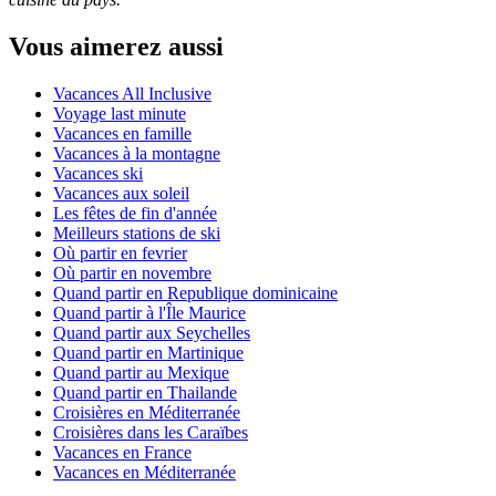
Vous aimerez aussi
Vacances All Inclusive
Voyage last minute
Vacances en famille
Vacances à la montagne
Vacances ski
Vacances aux soleil
Les fêtes de fin d'année
Meilleurs stations de ski
Où partir en fevrier
Où partir en novembre
Quand partir en Republique dominicaine
Quand partir à l'Île Maurice
Quand partir aux Seychelles
Quand partir en Martinique
Quand partir au Mexique
Quand partir en Thailande
Croisières en Méditerranée
Croisières dans les Caraïbes
Vacances en France
Vacances en Méditerranée