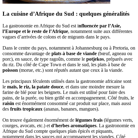
La cuisine d’Afrique du Sud : quelques généralités
La gastronomie en Afrique du Sud est i
nfluencée par l’Asie,
l’Europe et le reste de l’Afrique
, notamment suite aux différentes
vagues d’arrivées de colons et de migrants dans le pays.
Dans le centre du pays, notamment à Johannesburg ou à Pretoria, on
consomme davantage de
plats à base de viande
(bœuf, agneau ou
porc), en sauce, de type ragoûts, comme le
potjekos
, préparés avec
du riz. Du côté de Cape Town et dans le sud, les plats à base de
poisson
(morue, etc.) sont réputés autant que ceux à la viande.
Les principaux féculents utilisés dans la gastronomie africaine sont
le
maïs, le riz, la patate douce
, et dans une moindre mesure la
farine de blé pour les beignets. Le maïs est utilisé pour faire des
pains, de la purée, ou bien grillé en accompagnement. Côté fruits, le
raisin
est énormément consommé car produit sur place, mais aussi
des
fruits tropicaux
(ananas, bananes, mangues).
On trouve également énormément de
légumes frais
(légumes verts,
courges, avocats, etc.) et
d’herbes aromatiques
. La gastronomie en
Afrique du Sud compte quelques plats épicés et piquants,
notamment dans les sauces qui accompagnent les viandes. Côté