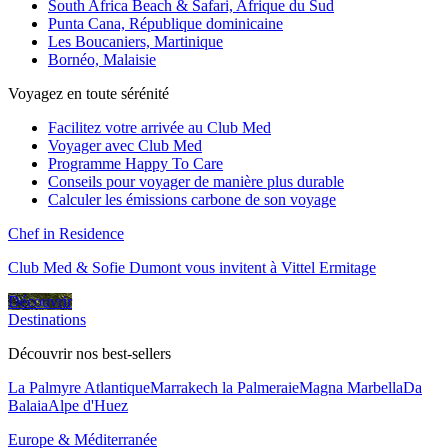
South Africa Beach & Safari, Afrique du Sud
Punta Cana, République dominicaine
Les Boucaniers, Martinique
Bornéo, Malaisie
Voyagez en toute sérénité
Facilitez votre arrivée au Club Med
Voyager avec Club Med
Programme Happy To Care
Conseils pour voyager de manière plus durable
Calculer les émissions carbone de son voyage
Chef in Residence
Club Med & Sofie Dumont vous invitent à Vittel Ermitage
Découvrir
Destinations
Découvrir nos best-sellers
La Palmyre Atlantique
Marrakech la Palmeraie
Magna Marbella
Da
Balaia
Alpe d'Huez
Europe & Méditerranée