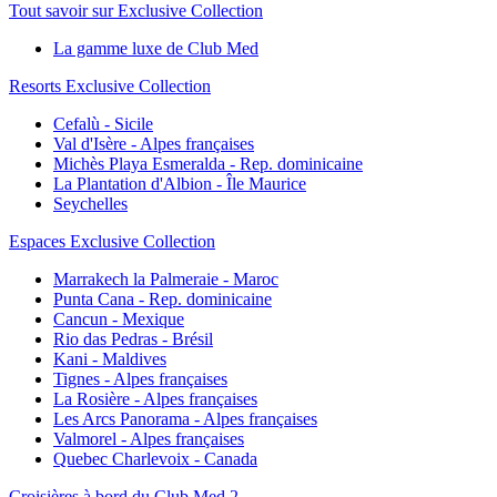
Tout savoir sur Exclusive Collection
La gamme luxe de Club Med
Resorts Exclusive Collection
Cefalù - Sicile
Val d'Isère - Alpes françaises
Michès Playa Esmeralda - Rep. dominicaine
La Plantation d'Albion - Île Maurice
Seychelles
Espaces Exclusive Collection
Marrakech la Palmeraie - Maroc
Punta Cana - Rep. dominicaine
Cancun - Mexique
Rio das Pedras - Brésil
Kani - Maldives
Tignes - Alpes françaises
La Rosière - Alpes françaises
Les Arcs Panorama - Alpes françaises
Valmorel - Alpes françaises
Quebec Charlevoix - Canada
Croisières à bord du Club Med 2