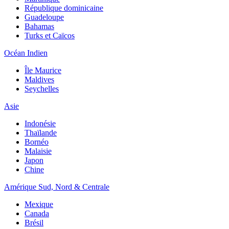
République dominicaine
Guadeloupe
Bahamas
Turks et Caïcos
Océan Indien
Île Maurice
Maldives
Seychelles
Asie
Indonésie
Thaïlande
Bornéo
Malaisie
Japon
Chine
Amérique Sud, Nord & Centrale
Mexique
Canada
Brésil