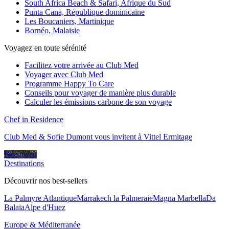
South Africa Beach & Safari, Afrique du Sud
Punta Cana, République dominicaine
Les Boucaniers, Martinique
Bornéo, Malaisie
Voyagez en toute sérénité
Facilitez votre arrivée au Club Med
Voyager avec Club Med
Programme Happy To Care
Conseils pour voyager de manière plus durable
Calculer les émissions carbone de son voyage
Chef in Residence
Club Med & Sofie Dumont vous invitent à Vittel Ermitage
Découvrir
Destinations
Découvrir nos best-sellers
La Palmyre Atlantique
Marrakech la Palmeraie
Magna Marbella
Da
Balaia
Alpe d'Huez
Europe & Méditerranée