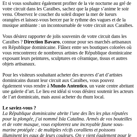
Et si vous souhaitez également profiter de la vie nocturne au gré de
votre circuit dans les Caraïbes, sachez que la plage s’anime le soir
venu. Observez le coucher du soleil draper la mer de lueurs
orangées et laissez-vous bercer par le rythme des vagues et de la
musique ambiante : un incontournable de votre circuit aux Caraïbes.
Vous désirez rapporter de jolis souvenirs de votre circuit dans les
Caraïbes ?
Direction Bavaro
, connue pour ses marchés artisanaux
en République dominicaine. Flânez entre ses boutiques colorées où
vous rencontrerez de nombreux artistes de République dominicaine
exposant leurs peintures, sculptures en céramique, tissus et autres
objets artisanaux.
Pour les visiteurs souhaitant acheter des œuvres d’art d’artistes
dominicains durant leur circuit aux Caraïbes, vous pouvez
également vous rendre à
Mundo Antentico
, un vaste centre abritant
une galerie d’art. Le lieu est idéal si vous désirez soutenir les acteurs
de l’art dominicain, mais aussi acheter du rhum local.
Le saviez-vous ?
La République dominicaine abrite l’une des îles les plus réputées
pour la plongée, j’ai nommé Isla Catalina. Armés de vos bouteilles
et de votre masque, vous explorerez une incroyable faune sous-
marine protégée : de multiples récifs coralliens et poissons
illuminent les eaux de leurs couleurs. On y vient également pour le