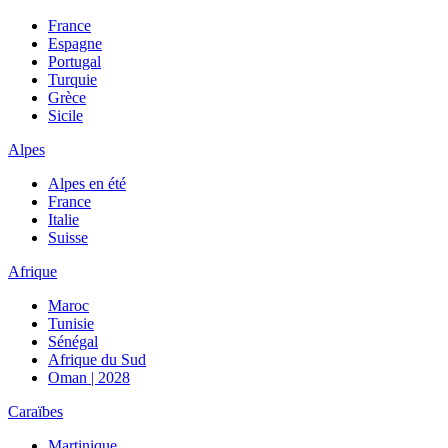
France
Espagne
Portugal
Turquie
Grèce
Sicile
Alpes
Alpes en été
France
Italie
Suisse
Afrique
Maroc
Tunisie
Sénégal
Afrique du Sud
Oman | 2028
Caraïbes
Martinique