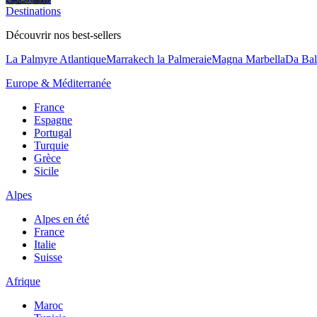
Destinations
Découvrir nos best-sellers
La Palmyre Atlantique
Marrakech la Palmeraie
Magna Marbella
Da Bal
Europe & Méditerranée
France
Espagne
Portugal
Turquie
Grèce
Sicile
Alpes
Alpes en été
France
Italie
Suisse
Afrique
Maroc