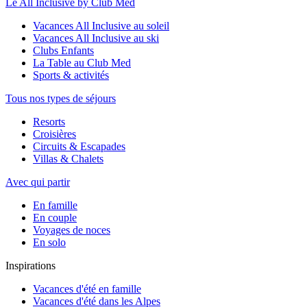
Le All Inclusive by Club Med
Vacances All Inclusive au soleil
Vacances All Inclusive au ski
Clubs Enfants
La Table au Club Med
Sports & activités
Tous nos types de séjours
Resorts
Croisières
Circuits & Escapades
Villas & Chalets
Avec qui partir
En famille
En couple
Voyages de noces
En solo
Inspirations
Vacances d'été en famille
Vacances d'été dans les Alpes