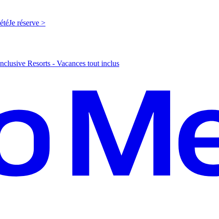
'été
J
e réserve >
nclusive Resorts - Vacances tout inclus