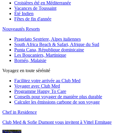
Croisières été en Méditerranée
Vacances de Toussaint
Été Indien
Fêtes de fin d'année
Nouveautés Resorts
Pragelato Sestriere, Alpes italiennes
South Africa Beach & Safari, Afrique du Sud
Punta Cana, République dominicaine
Les Boucaniers, Martinique
Bornéo, Malaisie
Voyagez en toute sérénité
Facilitez votre arrivée au Club Med
Voyager avec Club Med
Programme Happy To Care
Conseils pour voyager de manière plus durable
Calculer les émissions carbone de son voyage
Chef in Residence
Club Med & Sofie Dumont vous invitent à Vittel Ermitage
Découvrir