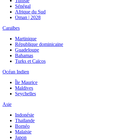
Tunisie
Sénégal
Afrique du Sud
Oman | 2028
Caraïbes
Martinique
République dominicaine
Guadeloupe
Bahamas
Turks et Caïcos
Océan Indien
Île Maurice
Maldives
Seychelles
Asie
Indonésie
Thaïlande
Bornéo
Malaisie
Japon