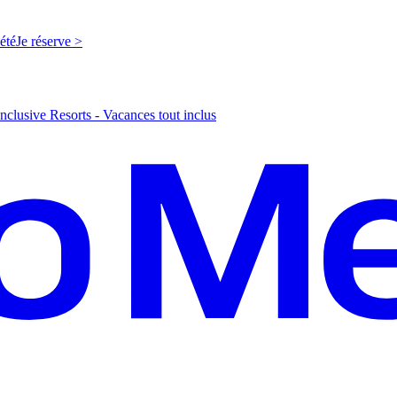
'été
J
e réserve >
nclusive Resorts - Vacances tout inclus