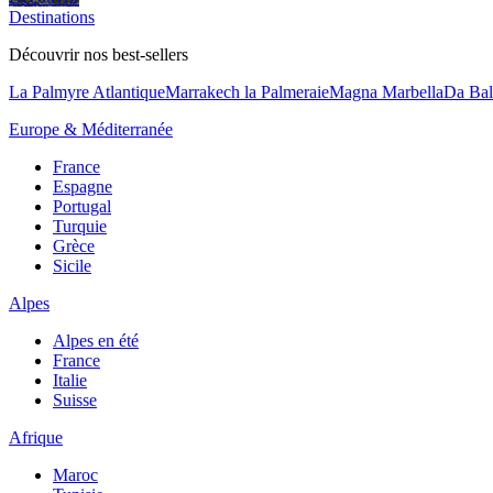
Destinations
Découvrir nos best-sellers
La Palmyre Atlantique
Marrakech la Palmeraie
Magna Marbella
Da Bal
Europe & Méditerranée
France
Espagne
Portugal
Turquie
Grèce
Sicile
Alpes
Alpes en été
France
Italie
Suisse
Afrique
Maroc