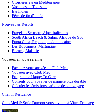
Croisières été en Méditerranée
Vacances de Toussaint
Été Indien
Fêtes de fin d'année
Nouveautés Resorts
Pragelato Sestriere, Alpes italiennes
South Africa Beach & Safari, Afrique du Sud
Punta Cana, République dominicaine
Les Boucaniers, Martinique
Bornéo, Malaisie
Voyagez en toute sérénité
Facilitez votre arrivée au Club Med
Voyager avec Club Med
Programme Happy To Care
Conseils pour voyager de manière plus durable
Calculer les émissions carbone de son voyage
Chef in Residence
Club Med & Sofie Dumont vous invitent à Vittel Ermitage
Découvrir