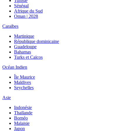
Tunisie
Sénégal
Afrique du Sud
Oman | 2028
Caraïbes
Martinique
République dominicaine
Guadeloupe
Bahamas
Turks et Caïcos
Océan Indien
Île Maurice
Maldives
Seychelles
Asie
Indonésie
Thaïlande
Bornéo
Malaisie
Japon