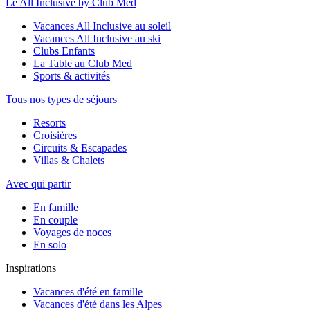
Le All Inclusive by Club Med
Vacances All Inclusive au soleil
Vacances All Inclusive au ski
Clubs Enfants
La Table au Club Med
Sports & activités
Tous nos types de séjours
Resorts
Croisières
Circuits & Escapades
Villas & Chalets
Avec qui partir
En famille
En couple
Voyages de noces
En solo
Inspirations
Vacances d'été en famille
Vacances d'été dans les Alpes