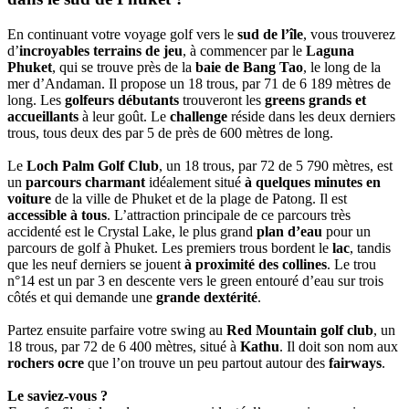
En continuant votre voyage golf vers le
sud de l’île
, vous trouverez
d’
incroyables terrains de jeu
, à commencer par le
Laguna
Phuket
, qui se trouve près de la
baie de Bang Tao
, le long de la
mer d’Andaman. Il propose un 18 trous, par 71 de 6 189 mètres de
long. Les
golfeurs débutants
trouveront les
greens grands et
accueillants
à leur goût. Le
challenge
réside dans les deux derniers
trous, tous deux des par 5 de près de 600 mètres de long.
Le
Loch Palm Golf Club
, un 18 trous, par 72 de 5 790 mètres, est
un
parcours charmant
idéalement situé
à quelques minutes en
voiture
de la ville de Phuket et de la plage de Patong. Il est
accessible à tous
. L’attraction principale de ce parcours très
accidenté est le Crystal Lake, le plus grand
plan d’eau
pour un
parcours de golf à Phuket. Les premiers trous bordent le
lac
, tandis
que les neuf derniers se jouent
à proximité des collines
. Le trou
n°14 est un par 3 en descente vers le green entouré d’eau sur trois
côtés et qui demande une
grande dextérité
.
Partez ensuite parfaire votre swing au
Red Mountain golf club
, un
18 trous, par 72 de 6 400 mètres, situé à
Kathu
. Il doit son nom aux
rochers ocre
que l’on trouve un peu partout autour des
fairways
.
Le saviez-vous ?