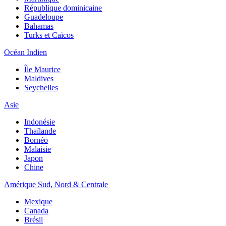
République dominicaine
Guadeloupe
Bahamas
Turks et Caïcos
Océan Indien
Île Maurice
Maldives
Seychelles
Asie
Indonésie
Thaïlande
Bornéo
Malaisie
Japon
Chine
Amérique Sud, Nord & Centrale
Mexique
Canada
Brésil