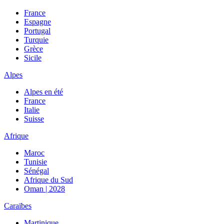
France
Espagne
Portugal
Turquie
Grèce
Sicile
Alpes
Alpes en été
France
Italie
Suisse
Afrique
Maroc
Tunisie
Sénégal
Afrique du Sud
Oman | 2028
Caraïbes
Martinique