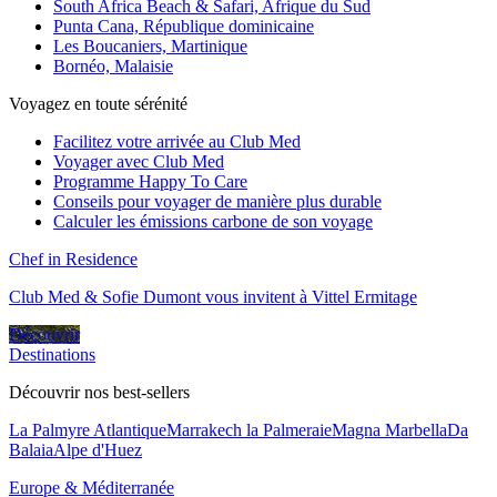
South Africa Beach & Safari, Afrique du Sud
Punta Cana, République dominicaine
Les Boucaniers, Martinique
Bornéo, Malaisie
Voyagez en toute sérénité
Facilitez votre arrivée au Club Med
Voyager avec Club Med
Programme Happy To Care
Conseils pour voyager de manière plus durable
Calculer les émissions carbone de son voyage
Chef in Residence
Club Med & Sofie Dumont vous invitent à Vittel Ermitage
Découvrir
Destinations
Découvrir nos best-sellers
La Palmyre Atlantique
Marrakech la Palmeraie
Magna Marbella
Da
Balaia
Alpe d'Huez
Europe & Méditerranée