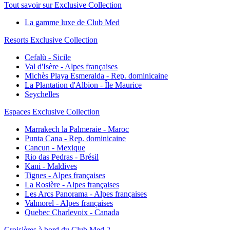
Tout savoir sur Exclusive Collection
La gamme luxe de Club Med
Resorts Exclusive Collection
Cefalù - Sicile
Val d'Isère - Alpes françaises
Michès Playa Esmeralda - Rep. dominicaine
La Plantation d'Albion - Île Maurice
Seychelles
Espaces Exclusive Collection
Marrakech la Palmeraie - Maroc
Punta Cana - Rep. dominicaine
Cancun - Mexique
Rio das Pedras - Brésil
Kani - Maldives
Tignes - Alpes françaises
La Rosière - Alpes françaises
Les Arcs Panorama - Alpes françaises
Valmorel - Alpes françaises
Quebec Charlevoix - Canada
Croisières à bord du Club Med 2