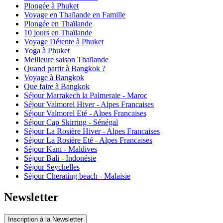
Plongée à Phuket
Voyage en Thaïlande en Famille
Plongée en Thaïlande
10 jours en Thaïlande
Voyage Détente à Phuket
Yoga à Phuket
Meilleure saison Thaïlande
Quand partir à Bangkok ?
Voyage à Bangkok
Que faire à Bangkok
Séjour Marrakech la Palmeraie - Maroc
Séjour Valmorel Hiver - Alpes Francaises
Séjour Valmorel Eté - Alpes Francaises
Séjour Cap Skirring - Sénégal
Séjour La Rosière Hiver - Alpes Francaises
Séjour La Rosière Eté - Alpes Francaises
Séjour Kani - Maldives
Séjour Bali - Indonésie
Séjour Seychelles
Séjour Cherating beach - Malaisie
Newsletter
Inscription à la Newsletter