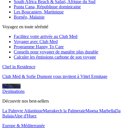
South Africa Beach & Safari, Afrique du Sud
Punta Cana, République dominicaine
Les Boucaniers, Martinique
Bornéo, Malaisie
Voyagez en toute sérénité
Facilitez votre arrivée au Club Med
Voyager avec Club Med
Programme Happy To Care
Conseils pour voyager de manière plus durable
Calculer les émissions carbone de son voyage
Chef in Residence
Club Med & Sofie Dumont vous invitent à Vittel Ermitage
Découvrir
Destinations
Découvrir nos best-sellers
La Palmyre Atlantique
Marrakech la Palmeraie
Magna Marbella
Da
Balaia
Alpe d'Huez
Europe & Méditerranée