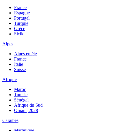
France
Espagne
Portugal
Turquie
Grèce
Sicile
Alpes
Alpes en été
France
Italie
Suisse
Afrique
Maroc
Tunisie
Sénégal
Afrique du Sud
Oman | 2028
Caraïbes
Martinique