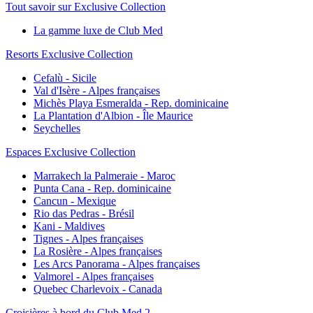
Tout savoir sur Exclusive Collection
La gamme luxe de Club Med
Resorts Exclusive Collection
Cefalù - Sicile
Val d'Isère - Alpes françaises
Michès Playa Esmeralda - Rep. dominicaine
La Plantation d'Albion - Île Maurice
Seychelles
Espaces Exclusive Collection
Marrakech la Palmeraie - Maroc
Punta Cana - Rep. dominicaine
Cancun - Mexique
Rio das Pedras - Brésil
Kani - Maldives
Tignes - Alpes françaises
La Rosière - Alpes françaises
Les Arcs Panorama - Alpes françaises
Valmorel - Alpes françaises
Quebec Charlevoix - Canada
Croisières à bord du Club Med 2