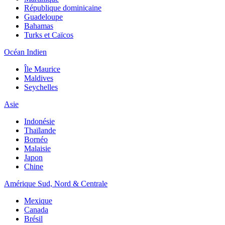
République dominicaine
Guadeloupe
Bahamas
Turks et Caïcos
Océan Indien
Île Maurice
Maldives
Seychelles
Asie
Indonésie
Thaïlande
Bornéo
Malaisie
Japon
Chine
Amérique Sud, Nord & Centrale
Mexique
Canada
Brésil