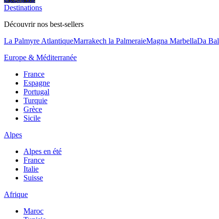
Destinations
Découvrir nos best-sellers
La Palmyre Atlantique
Marrakech la Palmeraie
Magna Marbella
Da Bal
Europe & Méditerranée
France
Espagne
Portugal
Turquie
Grèce
Sicile
Alpes
Alpes en été
France
Italie
Suisse
Afrique
Maroc