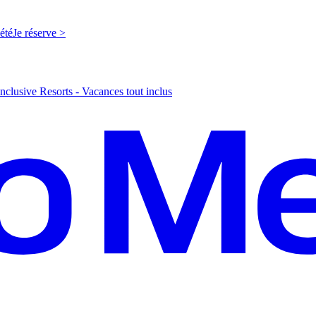
'été
J
e réserve >
nclusive Resorts - Vacances tout inclus