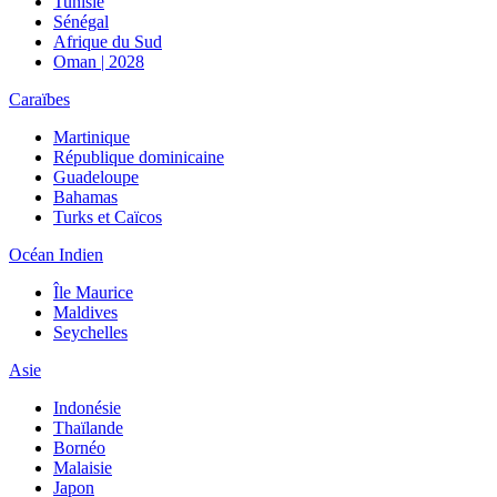
Tunisie
Sénégal
Afrique du Sud
Oman | 2028
Caraïbes
Martinique
République dominicaine
Guadeloupe
Bahamas
Turks et Caïcos
Océan Indien
Île Maurice
Maldives
Seychelles
Asie
Indonésie
Thaïlande
Bornéo
Malaisie
Japon