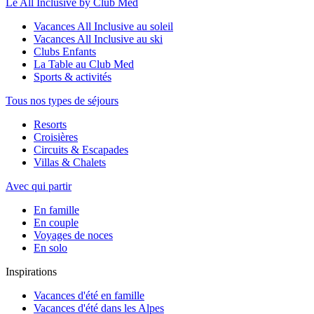
Le All Inclusive by Club Med
Vacances All Inclusive au soleil
Vacances All Inclusive au ski
Clubs Enfants
La Table au Club Med
Sports & activités
Tous nos types de séjours
Resorts
Croisières
Circuits & Escapades
Villas & Chalets
Avec qui partir
En famille
En couple
Voyages de noces
En solo
Inspirations
Vacances d'été en famille
Vacances d'été dans les Alpes