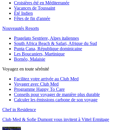
Croisières été en Méditerranée
Vacances de Toussaint
Été Indien
Fêtes de fin d'année
Nouveautés Resorts
Pragelato Sestriere, Alpes italiennes
South Africa Beach & Safari, Afrique du Sud
Punta Cana, République dominicaine
Les Boucaniers, Martinique
Bornéo, Malaisie
Voyagez en toute sérénité
Facilitez votre arrivée au Club Med
Voyager avec Club Med
Programme Happy To Care
Conseils pour voyager de manière plus durable
Calculer les émissions carbone de son voyage
Chef in Residence
Club Med & Sofie Dumont vous invitent à Vittel Ermitage
Découvrir