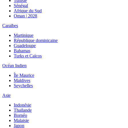
Tunisie
Sénégal
Afrique du Sud
Oman | 2028
Caraïbes
Martinique
République dominicaine
Guadeloupe
Bahamas
Turks et Caïcos
Océan Indien
Île Maurice
Maldives
Seychelles
Asie
Indonésie
Thaïlande
Bornéo
Malaisie
Japon