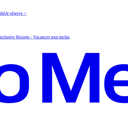
'été
J
e réserve >
nclusive Resorts - Vacances tout inclus