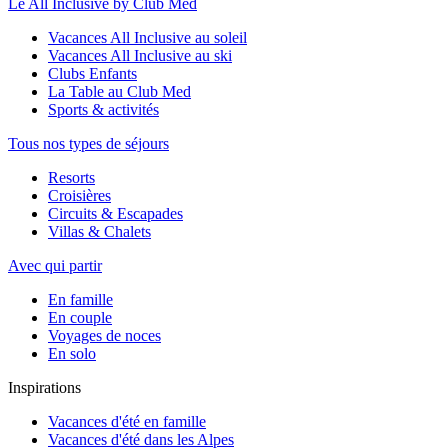
Le All Inclusive by Club Med
Vacances All Inclusive au soleil
Vacances All Inclusive au ski
Clubs Enfants
La Table au Club Med
Sports & activités
Tous nos types de séjours
Resorts
Croisières
Circuits & Escapades
Villas & Chalets
Avec qui partir
En famille
En couple
Voyages de noces
En solo
Inspirations
Vacances d'été en famille
Vacances d'été dans les Alpes