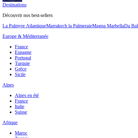
Destinations
Découvrir nos best-sellers
La Palmyre Atlantique
Marrakech la Palmeraie
Magna Marbella
Da Bal
Europe & Méditerranée
France
Espagne
Portugal
Turquie
Grèce
Sicile
Alpes
Alpes en été
France
Italie
Suisse
Afrique
Maroc