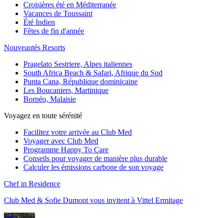
Croisières été en Méditerranée
Vacances de Toussaint
Été Indien
Fêtes de fin d'année
Nouveautés Resorts
Pragelato Sestriere, Alpes italiennes
South Africa Beach & Safari, Afrique du Sud
Punta Cana, République dominicaine
Les Boucaniers, Martinique
Bornéo, Malaisie
Voyagez en toute sérénité
Facilitez votre arrivée au Club Med
Voyager avec Club Med
Programme Happy To Care
Conseils pour voyager de manière plus durable
Calculer les émissions carbone de son voyage
Chef in Residence
Club Med & Sofie Dumont vous invitent à Vittel Ermitage
Découvrir