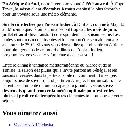
En Afrique du Sud
, notre hiver correspond à
l’été austral
. À Cape
Town, la saison allant
d’octobre à mars
est ainsi la plus favorable
pour un voyage sous une météo clémente.
Sur la côte léchée par l’océan Indien
, à Durban, comme à Maputo
au Mozambique, là où le climat se fait tropical, les
mois de juin,
juillet et août
(hiver austral) correspondent à la
saison sèche
. Les
pluies sont quasiment absentes et le thermomètre se maintient aux
alentours de 25°C. Si vous vous demandiez quand partir en Afrique
pour plonger dans les eaux cristallines de l’océan Indien,
programmez vos vacances farniente à cette saison !
Entre le climat à tendance méditerranéenne du Maroc et de la
Tunisie, la saison des pluies qui s’invite parfois au Sénégal et les
saisons inversées dans la partie australe du continent, il n’est pas
toujours aisé de savoir quand partir en Afrique. Pour un safari, une
parenthèse farniente ou une escapade au grand air,
vous savez
désormais quand trouver la météo optimale pour éviter les
pluies et profiter de températures
clémentes tout au long de votre
séjour.
Vous aimerez aussi
Vacances All Inclusive