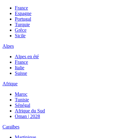
France
Espagne
Portugal
Turquie
Grèce
Sicile
Alpes
Alpes en été
France
Italie
Suisse
Afrique
Maroc
Tunisie
Sénégal
Afrique du Sud
Oman | 2028
Caraïbes
Martinique