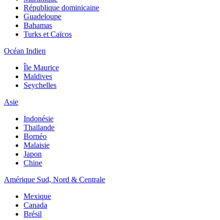
République dominicaine
Guadeloupe
Bahamas
Turks et Caïcos
Océan Indien
Île Maurice
Maldives
Seychelles
Asie
Indonésie
Thaïlande
Bornéo
Malaisie
Japon
Chine
Amérique Sud, Nord & Centrale
Mexique
Canada
Brésil