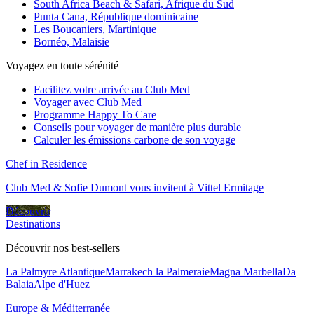
South Africa Beach & Safari, Afrique du Sud
Punta Cana, République dominicaine
Les Boucaniers, Martinique
Bornéo, Malaisie
Voyagez en toute sérénité
Facilitez votre arrivée au Club Med
Voyager avec Club Med
Programme Happy To Care
Conseils pour voyager de manière plus durable
Calculer les émissions carbone de son voyage
Chef in Residence
Club Med & Sofie Dumont vous invitent à Vittel Ermitage
Découvrir
Destinations
Découvrir nos best-sellers
La Palmyre Atlantique
Marrakech la Palmeraie
Magna Marbella
Da
Balaia
Alpe d'Huez
Europe & Méditerranée