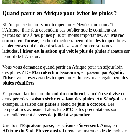
Quand partir en Afrique pour éviter les pluies ?
Si l’on pense toujours aux températures élevées que connaît
l’Afrique, il ne faut cependant pas oublier que le continent est
parfois soumis à des pluies plus ou moins importantes. Au
Maroc
comme en Tunisie
, le climat méditerranéen offre des températures
chaleureuses qui évoluent selon la saison. Comme sous nos
latitudes,
l’hiver est la saison qui voit le plus de pluies
s’abattre sur
le nord de l’Afrique.
Vous vous demandez quand partir en Afrique pour un séjour loin
des pluies ? De
Marrakech à Essaouira
, en passant par
Agadir
,
l’hiver
vous réservera des températures douces, mais également des
pluies régulières
.
En prenant la direction du
sud du continent
, la météo se divise en
deux périodes :
saison sèche et saison des pluies
.
Au Sénégal
par
exemple, la saison des
pluies
s’étend de
juin à octobre
. Les
températures avoisinent alors les
30°C
et les précipitations sont
particulièrement élevées de
juillet à septembre
.
Une fois
l’Équateur passé
, les
saisons s’inversent
. Ainsi, en
Afrique du Sud
,
l’hiver austral
prend ses marques dès le mois de