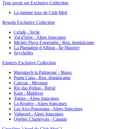
Tout savoir sur Exclusive Collection
La gamme luxe de Club Med
Resorts Exclusive Collection
Cefalù - Sicile
Val d'Isère - Alpes françaises
Michès Playa Esmeralda - Rep. dominicaine
La Plantation d'Albion - Île Maurice
Seychelles
Espaces Exclusive Collection
Marrakech la Palmeraie - Maroc
Punta Cana - Rep. dominicaine
Cancun - Mexique
Rio das Pedras - Brésil
Kani - Maldives
Tignes - Alpes françaises
La Rosière - Alpes françaises
Les Arcs Panorama - Alpes françaises
Valmorel - Alpes françaises
Quebec Charlevoix - Canada
Croisières à bord du Club Med 2