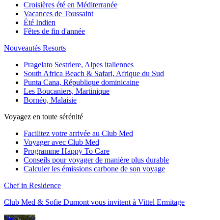
Croisières été en Méditerranée
Vacances de Toussaint
Été Indien
Fêtes de fin d'année
Nouveautés Resorts
Pragelato Sestriere, Alpes italiennes
South Africa Beach & Safari, Afrique du Sud
Punta Cana, République dominicaine
Les Boucaniers, Martinique
Bornéo, Malaisie
Voyagez en toute sérénité
Facilitez votre arrivée au Club Med
Voyager avec Club Med
Programme Happy To Care
Conseils pour voyager de manière plus durable
Calculer les émissions carbone de son voyage
Chef in Residence
Club Med & Sofie Dumont vous invitent à Vittel Ermitage
Découvrir