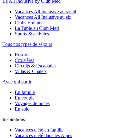
Le All Inclusive by Club Med
Vacances All Inclusive au soleil
Vacances All Inclusive au ski
Clubs Enfants
La Table au Club Med
Sports & activités
Tous nos types de séjours
Resorts
Croisières
Circuits & Escapades
Villas & Chalets
Avec qui partir
En famille
En couple
Voyages de noces
En solo
Inspirations
Vacances d'été en famille
Vacances d'été dans les Alpes