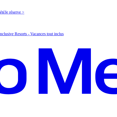
'été
J
e réserve >
nclusive Resorts - Vacances tout inclus