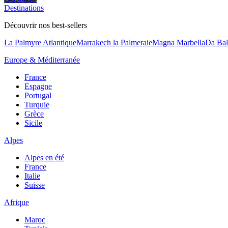
Destinations
Découvrir nos best-sellers
La Palmyre Atlantique
Marrakech la Palmeraie
Magna Marbella
Da Bal
Europe & Méditerranée
France
Espagne
Portugal
Turquie
Grèce
Sicile
Alpes
Alpes en été
France
Italie
Suisse
Afrique
Maroc