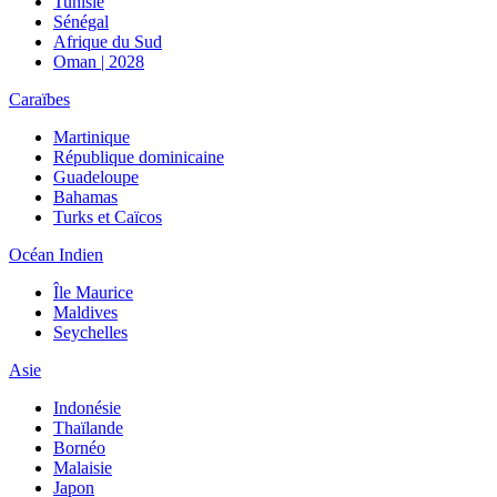
Tunisie
Sénégal
Afrique du Sud
Oman | 2028
Caraïbes
Martinique
République dominicaine
Guadeloupe
Bahamas
Turks et Caïcos
Océan Indien
Île Maurice
Maldives
Seychelles
Asie
Indonésie
Thaïlande
Bornéo
Malaisie
Japon