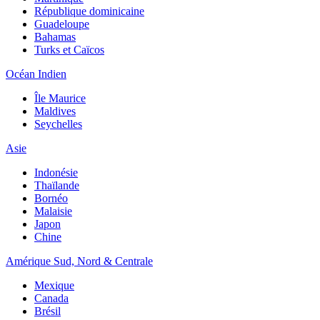
République dominicaine
Guadeloupe
Bahamas
Turks et Caïcos
Océan Indien
Île Maurice
Maldives
Seychelles
Asie
Indonésie
Thaïlande
Bornéo
Malaisie
Japon
Chine
Amérique Sud, Nord & Centrale
Mexique
Canada
Brésil