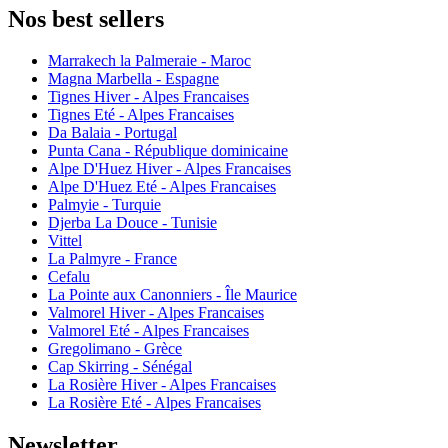
Nos best sellers
Marrakech la Palmeraie - Maroc
Magna Marbella - Espagne
Tignes Hiver - Alpes Francaises
Tignes Eté - Alpes Francaises
Da Balaia - Portugal
Punta Cana - République dominicaine
Alpe D'Huez Hiver - Alpes Francaises
Alpe D'Huez Eté - Alpes Francaises
Palmyie - Turquie
Djerba La Douce - Tunisie
Vittel
La Palmyre - France
Cefalu
La Pointe aux Canonniers - Île Maurice
Valmorel Hiver - Alpes Francaises
Valmorel Eté - Alpes Francaises
Gregolimano - Grèce
Cap Skirring - Sénégal
La Rosière Hiver - Alpes Francaises
La Rosière Eté - Alpes Francaises
Newsletter