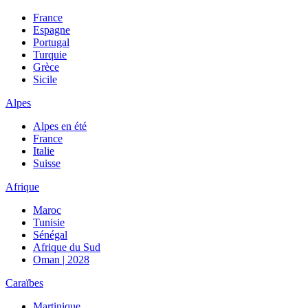
France
Espagne
Portugal
Turquie
Grèce
Sicile
Alpes
Alpes en été
France
Italie
Suisse
Afrique
Maroc
Tunisie
Sénégal
Afrique du Sud
Oman | 2028
Caraïbes
Martinique