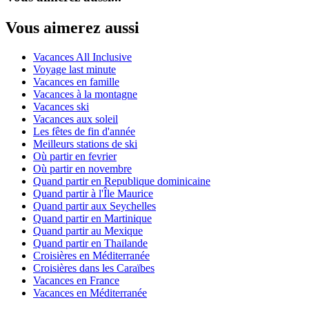
Vous aimerez aussi
Vacances All Inclusive
Voyage last minute
Vacances en famille
Vacances à la montagne
Vacances ski
Vacances aux soleil
Les fêtes de fin d'année
Meilleurs stations de ski
Où partir en fevrier
Où partir en novembre
Quand partir en Republique dominicaine
Quand partir à l'Île Maurice
Quand partir aux Seychelles
Quand partir en Martinique
Quand partir au Mexique
Quand partir en Thailande
Croisières en Méditerranée
Croisières dans les Caraïbes
Vacances en France
Vacances en Méditerranée