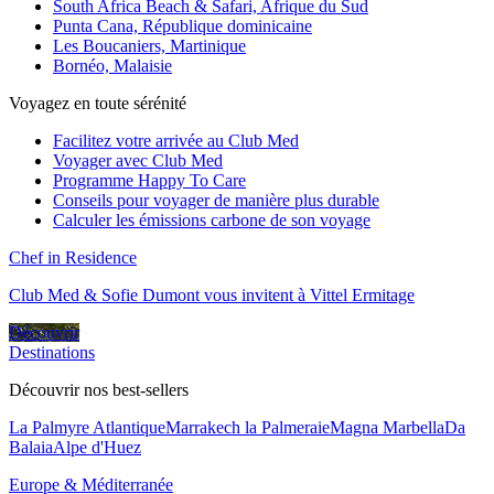
South Africa Beach & Safari, Afrique du Sud
Punta Cana, République dominicaine
Les Boucaniers, Martinique
Bornéo, Malaisie
Voyagez en toute sérénité
Facilitez votre arrivée au Club Med
Voyager avec Club Med
Programme Happy To Care
Conseils pour voyager de manière plus durable
Calculer les émissions carbone de son voyage
Chef in Residence
Club Med & Sofie Dumont vous invitent à Vittel Ermitage
Découvrir
Destinations
Découvrir nos best-sellers
La Palmyre Atlantique
Marrakech la Palmeraie
Magna Marbella
Da
Balaia
Alpe d'Huez
Europe & Méditerranée