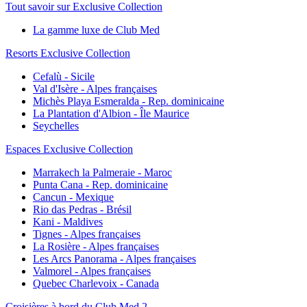
Tout savoir sur Exclusive Collection
La gamme luxe de Club Med
Resorts Exclusive Collection
Cefalù - Sicile
Val d'Isère - Alpes françaises
Michès Playa Esmeralda - Rep. dominicaine
La Plantation d'Albion - Île Maurice
Seychelles
Espaces Exclusive Collection
Marrakech la Palmeraie - Maroc
Punta Cana - Rep. dominicaine
Cancun - Mexique
Rio das Pedras - Brésil
Kani - Maldives
Tignes - Alpes françaises
La Rosière - Alpes françaises
Les Arcs Panorama - Alpes françaises
Valmorel - Alpes françaises
Quebec Charlevoix - Canada
Croisières à bord du Club Med 2