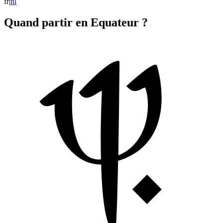
fr
|
n
l
Quand partir en Equateur ?