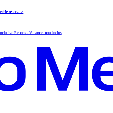
'été
J
e réserve >
nclusive Resorts - Vacances tout inclus