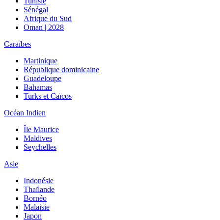
Tunisie
Sénégal
Afrique du Sud
Oman | 2028
Caraïbes
Martinique
République dominicaine
Guadeloupe
Bahamas
Turks et Caïcos
Océan Indien
Île Maurice
Maldives
Seychelles
Asie
Indonésie
Thaïlande
Bornéo
Malaisie
Japon