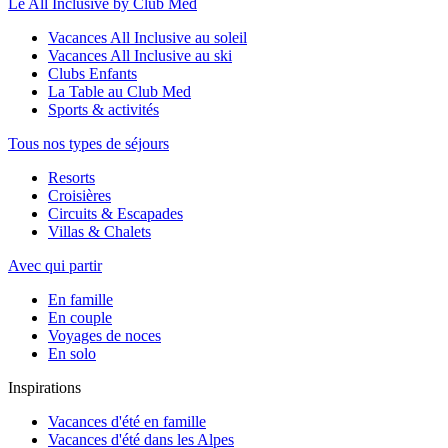
Le All Inclusive by Club Med
Vacances All Inclusive au soleil
Vacances All Inclusive au ski
Clubs Enfants
La Table au Club Med
Sports & activités
Tous nos types de séjours
Resorts
Croisières
Circuits & Escapades
Villas & Chalets
Avec qui partir
En famille
En couple
Voyages de noces
En solo
Inspirations
Vacances d'été en famille
Vacances d'été dans les Alpes