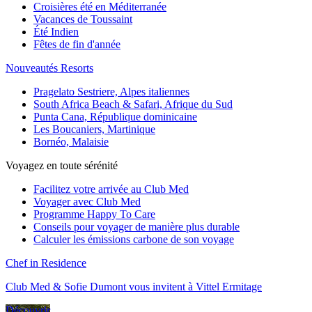
Croisières été en Méditerranée
Vacances de Toussaint
Été Indien
Fêtes de fin d'année
Nouveautés Resorts
Pragelato Sestriere, Alpes italiennes
South Africa Beach & Safari, Afrique du Sud
Punta Cana, République dominicaine
Les Boucaniers, Martinique
Bornéo, Malaisie
Voyagez en toute sérénité
Facilitez votre arrivée au Club Med
Voyager avec Club Med
Programme Happy To Care
Conseils pour voyager de manière plus durable
Calculer les émissions carbone de son voyage
Chef in Residence
Club Med & Sofie Dumont vous invitent à Vittel Ermitage
Découvrir