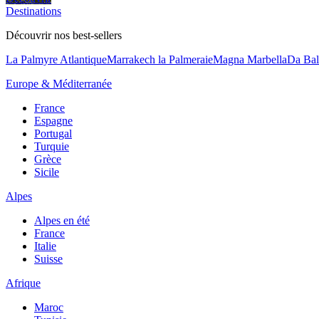
Destinations
Découvrir nos best-sellers
La Palmyre Atlantique
Marrakech la Palmeraie
Magna Marbella
Da Bal
Europe & Méditerranée
France
Espagne
Portugal
Turquie
Grèce
Sicile
Alpes
Alpes en été
France
Italie
Suisse
Afrique
Maroc