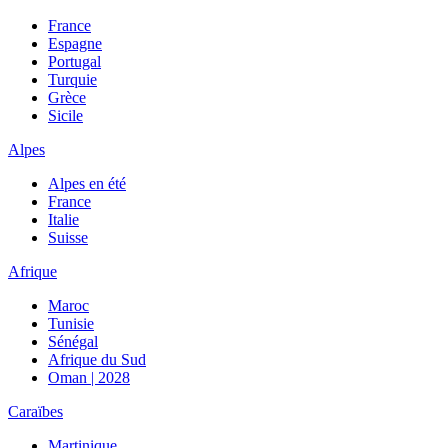
France
Espagne
Portugal
Turquie
Grèce
Sicile
Alpes
Alpes en été
France
Italie
Suisse
Afrique
Maroc
Tunisie
Sénégal
Afrique du Sud
Oman | 2028
Caraïbes
Martinique