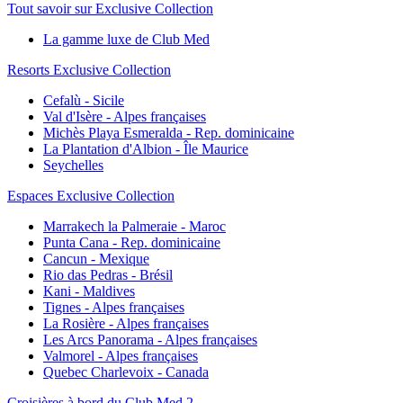
Tout savoir sur Exclusive Collection
La gamme luxe de Club Med
Resorts Exclusive Collection
Cefalù - Sicile
Val d'Isère - Alpes françaises
Michès Playa Esmeralda - Rep. dominicaine
La Plantation d'Albion - Île Maurice
Seychelles
Espaces Exclusive Collection
Marrakech la Palmeraie - Maroc
Punta Cana - Rep. dominicaine
Cancun - Mexique
Rio das Pedras - Brésil
Kani - Maldives
Tignes - Alpes françaises
La Rosière - Alpes françaises
Les Arcs Panorama - Alpes françaises
Valmorel - Alpes françaises
Quebec Charlevoix - Canada
Croisières à bord du Club Med 2