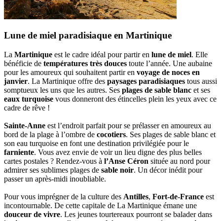
Lune de miel paradisiaque en Martinique
La
Martinique
est le cadre idéal pour partir en
lune de miel
. Elle
bénéficie de
températures très douces
toute l’année. Une aubaine
pour les amoureux qui souhaitent partir en
voyage de noces en
janvier
. La Martinique offre des
paysages paradisiaques
tous aussi
somptueux les uns que les autres. Ses
plages de sable blanc
et ses
eaux turquoise
vous donneront des étincelles plein les yeux avec ce
cadre de rêve !
Sainte-Anne
est l’endroit parfait pour se prélasser en amoureux au
bord de la plage à l’ombre de
cocotiers
. Ses plages de sable blanc et
son eau turquoise en font une destination privilégiée pour le
farniente
. Vous avez envie de voir un lieu digne des plus belles
cartes postales ? Rendez-vous à
l’Anse Céron
située au nord pour
admirer ses sublimes plages de
sable noir
. Un décor inédit pour
passer un après-midi inoubliable.
Pour vous imprégner de la culture des
Antilles
,
Fort-de-France
est
incontournable. De cette capitale de La Martinique émane une
douceur de vivre
. Les jeunes tourtereaux pourront se balader dans