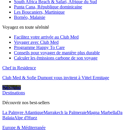
South Africa Beach & Safari, Afrique du Sud
Punta Cana, République dominicaine
Les Boucaniers, Martinique
Bornéo, Malaisie
Voyagez en toute sérénité
Facilitez votre arrivée au Club Med
Voyager avec Club Med
Programme Happy To Care
Conseils pour voyager de manière plus durable
Calculer les émissions carbone de son voyage
Chef in Residence
Club Med & Sofie Dumont vous invitent à Vittel Ermitage
Découvrir
Destinations
Découvrir nos best-sellers
La Palmyre Atlantique
Marrakech la Palmeraie
Magna Marbella
Da
Balaia
Alpe d'Huez
Europe & Méditerranée