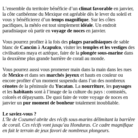
L’ensemble du territoire bénéficie d’un
climat favorable
en janvier,
la côte caribéenne du Mexique est agréable dès le lever du soleil et
vous y bénéficierez d’un
temps magnifique
. Sur les côtes
pacifiques, la météo est tout simplement
idéale
. Un endroit
paradisiaque où partir en
voyage de noces
en janvier.
Vous pourrez profiter à la fois des
plages paradisiaques
de sable
blanc de
Cancún
à
Acapulco
, visiter les
temples et les vestiges
des
civilisations maya et aztèque, faire de la
plongée sous-marine
dans
la deuxième plus grande barrière de corail au monde.
Vous pourrez aussi vous promener main dans la main dans les rues
de
Mexico
et dans ses
marchés joyeux
et hauts en couleur ou
encore profiter d’un moment suspendu dans l’un des nombreux
cénotes
de la péninsule du
Yucatan
. La
nourriture
, les
paysages
et les
habitants
sont à l’image de la culture du pays : contrastés,
colorés et dépaysants. De quoi faire de votre voyage de noces en
janvier un
pur moment de bonheur
totalement inoubliable.
Le saviez-vous ?
L’île de Cozumel abrite des récifs sous-marins délimitant la barrière
de corail. Ces récifs vont jusqu’au Honduras. Ce cadre magnifique
en fait le terrain de jeux favori de nombreux plongeurs.