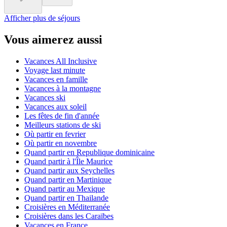
Afficher plus de séjours
Vous aimerez aussi
Vacances All Inclusive
Voyage last minute
Vacances en famille
Vacances à la montagne
Vacances ski
Vacances aux soleil
Les fêtes de fin d'année
Meilleurs stations de ski
Où partir en fevrier
Où partir en novembre
Quand partir en Republique dominicaine
Quand partir à l'Île Maurice
Quand partir aux Seychelles
Quand partir en Martinique
Quand partir au Mexique
Quand partir en Thailande
Croisières en Méditerranée
Croisières dans les Caraïbes
Vacances en France