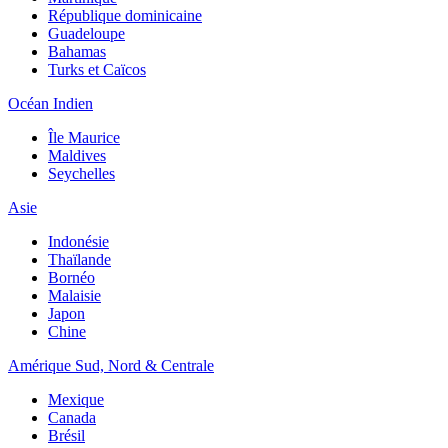
République dominicaine
Guadeloupe
Bahamas
Turks et Caïcos
Océan Indien
Île Maurice
Maldives
Seychelles
Asie
Indonésie
Thaïlande
Bornéo
Malaisie
Japon
Chine
Amérique Sud, Nord & Centrale
Mexique
Canada
Brésil