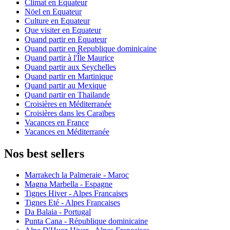
Climat en Equateur
Nöel en Equateur
Culture en Equateur
Que visiter en Equateur
Quand partir en Equateur
Quand partir en Republique dominicaine
Quand partir à l'Île Maurice
Quand partir aux Seychelles
Quand partir en Martinique
Quand partir au Mexique
Quand partir en Thailande
Croisières en Méditerranée
Croisières dans les Caraïbes
Vacances en France
Vacances en Méditerranée
Nos best sellers
Marrakech la Palmeraie - Maroc
Magna Marbella - Espagne
Tignes Hiver - Alpes Francaises
Tignes Eté - Alpes Francaises
Da Balaia - Portugal
Punta Cana - République dominicaine