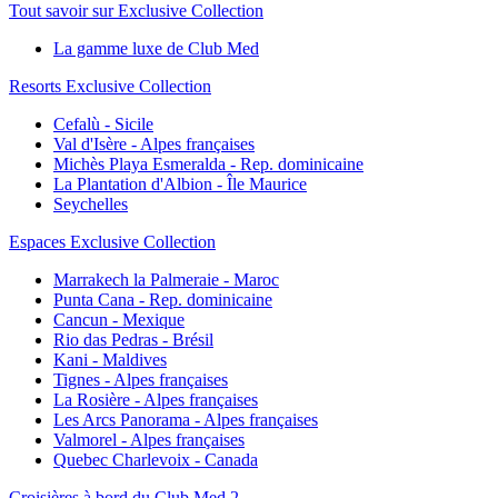
Tout savoir sur Exclusive Collection
La gamme luxe de Club Med
Resorts Exclusive Collection
Cefalù - Sicile
Val d'Isère - Alpes françaises
Michès Playa Esmeralda - Rep. dominicaine
La Plantation d'Albion - Île Maurice
Seychelles
Espaces Exclusive Collection
Marrakech la Palmeraie - Maroc
Punta Cana - Rep. dominicaine
Cancun - Mexique
Rio das Pedras - Brésil
Kani - Maldives
Tignes - Alpes françaises
La Rosière - Alpes françaises
Les Arcs Panorama - Alpes françaises
Valmorel - Alpes françaises
Quebec Charlevoix - Canada
Croisières à bord du Club Med 2