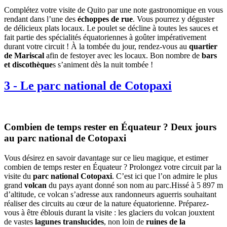
Complétez votre visite de Quito par une note gastronomique en vous
rendant dans l’une des
échoppes de rue
. Vous pourrez y déguster
de délicieux plats locaux. Le poulet se décline à toutes les sauces et
fait partie des spécialités équatoriennes à goûter impérativement
durant votre circuit ! À la tombée du jour, rendez-vous au
quartier
de Mariscal
afin de festoyer avec les locaux. Bon nombre de
bars
et discothèque
s s’animent dès la nuit tombée !
3
-
Le parc national de Cotopaxi
Combien de temps rester en Équateur ? Deux jours
au parc national de Cotopaxi
Vous désirez en savoir davantage sur ce lieu magique, et estimer
combien de temps rester en Équateur ? Prolongez votre circuit par la
visite du
parc national Cotopaxi
. C’est ici que l’on admire le plus
grand
volcan
du pays ayant donné son nom au parc.Hissé à 5 897 m
d’altitude, ce volcan s’adresse aux randonneurs aguerris souhaitant
réaliser des circuits au cœur de la nature équatorienne. Préparez-
vous à être éblouis durant la visite : les glaciers du volcan jouxtent
de vastes
lagunes translucides
, non loin de
ruines de la