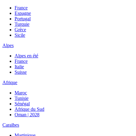
France
Espagne
Portugal
Turquie
Grèce
Sicile
Alpes
Alpes en été
France
Italie
Suisse
Afrique
Maroc
Tunisie
Sénégal
Afrique du Sud
Oman | 2028
Caraïbes
Martinique