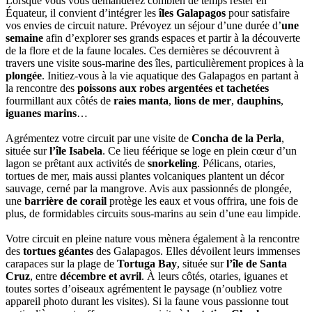
Lorsque vous vous demanderez combien de temps rester en
Équateur, il convient d’intégrer les
îles Galapagos
pour satisfaire
vos envies de circuit nature. Prévoyez un séjour d’une durée d’
une
semaine
afin d’explorer ses grands espaces et partir à la découverte
de la flore et de la faune locales. Ces dernières se découvrent à
travers une visite sous-marine des îles, particulièrement propices à la
plongée
. Initiez-vous à la vie aquatique des Galapagos en partant à
la rencontre des
poissons aux robes argentées et tachetées
fourmillant aux côtés de
raies manta
,
lions de mer
,
dauphins
,
iguanes marins
…
Agrémentez votre circuit par une visite de
Concha de la Perla
,
située sur
l’île Isabela
. Ce lieu féérique se loge en plein cœur d’un
lagon se prêtant aux activités de
snorkeling
. Pélicans, otaries,
tortues de mer, mais aussi plantes volcaniques plantent un décor
sauvage, cerné par la mangrove. Avis aux passionnés de plongée,
une
barrière de corail
protège les eaux et vous offrira, une fois de
plus, de formidables circuits sous-marins au sein d’une eau limpide.
Votre circuit en pleine nature vous mènera également à la rencontre
des
tortues géantes
des Galapagos. Elles dévoilent leurs immenses
carapaces sur la plage de
Tortuga Bay
, située sur
l’île de Santa
Cruz
, entre
décembre et avril
. À leurs côtés, otaries, iguanes et
toutes sortes d’oiseaux agrémentent le paysage (n’oubliez votre
appareil photo durant les visites). Si la faune vous passionne tout