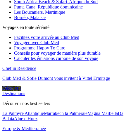
South Africa Beach & Safari, Afrique du Sud
Punta Cana, République dominicaine
Les Boucaniers, Martinique
Bornéo, Malaisie
Voyagez en toute sérénité
Facilitez votre arrivée au Club Med
Voyager avec Club Med
Programme Happy To Care
Conseils pour voyager de manière plus durable
Calculer les émissions carbone de son voyage
Chef in Residence
Club Med & Sofie Dumont vous invitent à Vittel Ermitage
Découvrir
Destinations
Découvrir nos best-sellers
La Palmyre Atlantique
Marrakech la Palmeraie
Magna Marbella
Da
Balaia
Alpe d'Huez
Europe & Méditerranée