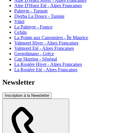
Alpe D'Huez Hiver - Alpes Francaises
Alpe D'Huez Eté - Alpes Francaises
Palmyie - Turquie
Djerba La Douce - Tunisie
Vittel
La Palmyre - France
Cefalu
La Pointe aux Canonniers - Île Maurice
Valmorel Hiver - Alpes Francaises
Valmorel Eté - Alpes Francaises
Gregolimano - Grèce
Cap Skirring - Sénégal
La Rosière Hiver - Alpes Francaises
La Rosière Eté - Alpes Francaises
Newsletter
Inscription à la Newsletter