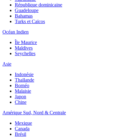
République dominicaine
Guadeloupe
Bahamas
Turks et Caïcos
Océan Indien
Île Maurice
Maldives
Seychelles
Asie
Indonésie
Thaïlande
Bornéo
Malaisie
Japon
Chine
Amérique Sud, Nord & Centrale
Mexique
Canada
Brésil