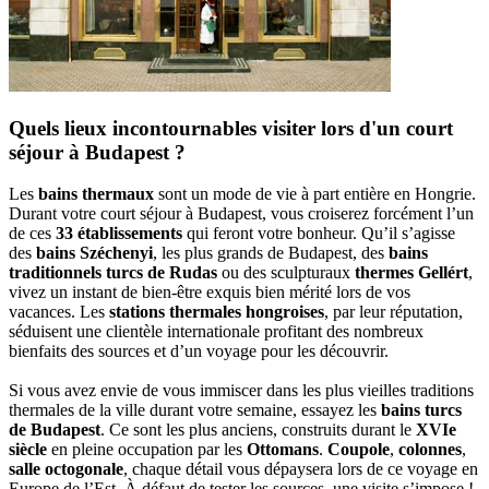
Quels lieux incontournables visiter lors d'un court
séjour à Budapest ?
Les
bains thermaux
sont un mode de vie à part entière en Hongrie.
Durant votre court séjour à Budapest, vous croiserez forcément l’un
de ces
33 établissements
qui feront votre bonheur. Qu’il s’agisse
des
bains Széchenyi
, les plus grands de Budapest, des
bains
traditionnels turcs de Rudas
ou des sculpturaux
thermes Gellért
,
vivez un instant de bien-être exquis bien mérité lors de vos
vacances. Les
stations thermales hongroises
, par leur réputation,
séduisent une clientèle internationale profitant des nombreux
bienfaits des sources et d’un voyage pour les découvrir.
Si vous avez envie de vous immiscer dans les plus vieilles traditions
thermales de la ville durant votre semaine, essayez les
bains turcs
de Budapest
. Ce sont les plus anciens, construits durant le
XVIe
siècle
en pleine occupation par les
Ottomans
.
Coupole
,
colonnes
,
salle octogonale
, chaque détail vous dépaysera lors de ce voyage en
Europe de l’Est. À défaut de tester les sources, une visite s’impose !