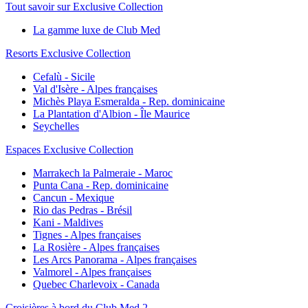
Tout savoir sur Exclusive Collection
La gamme luxe de Club Med
Resorts Exclusive Collection
Cefalù - Sicile
Val d'Isère - Alpes françaises
Michès Playa Esmeralda - Rep. dominicaine
La Plantation d'Albion - Île Maurice
Seychelles
Espaces Exclusive Collection
Marrakech la Palmeraie - Maroc
Punta Cana - Rep. dominicaine
Cancun - Mexique
Rio das Pedras - Brésil
Kani - Maldives
Tignes - Alpes françaises
La Rosière - Alpes françaises
Les Arcs Panorama - Alpes françaises
Valmorel - Alpes françaises
Quebec Charlevoix - Canada
Croisières à bord du Club Med 2