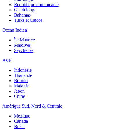
République dominicaine
Guadeloupe
Bahamas
Turks et Caïcos
Océan Indien
Île Maurice
Maldives
Seychelles
Asie
Indonésie
Thaïlande
Bornéo
Malaisie
Japon
Chine
Amérique Sud, Nord & Centrale
Mexique
Canada
Brésil