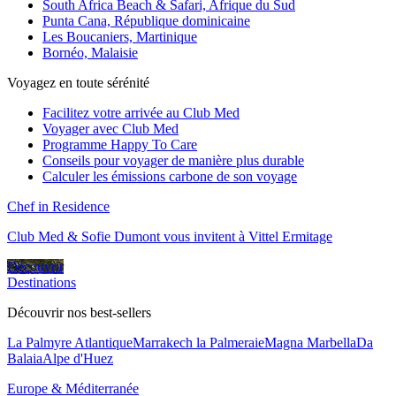
South Africa Beach & Safari, Afrique du Sud
Punta Cana, République dominicaine
Les Boucaniers, Martinique
Bornéo, Malaisie
Voyagez en toute sérénité
Facilitez votre arrivée au Club Med
Voyager avec Club Med
Programme Happy To Care
Conseils pour voyager de manière plus durable
Calculer les émissions carbone de son voyage
Chef in Residence
Club Med & Sofie Dumont vous invitent à Vittel Ermitage
Découvrir
Destinations
Découvrir nos best-sellers
La Palmyre Atlantique
Marrakech la Palmeraie
Magna Marbella
Da
Balaia
Alpe d'Huez
Europe & Méditerranée