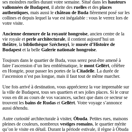
ses moindres ruelles durant votre semaine. Situé dans les
hauteurs
vallonnées de Budapest
, il abrite des
ruelles
et des
places
authentiques
, mais aussi le
château de Buda
fièrement posé sur les
collines et depuis lequel la vue est inégalable : vous le verrez lors de
votre visite.
Ancienne demeure de la royauté hongroise
, ancien centre de la
vie royale et
perle architecturale
, il contient aujourd’hui un
théâtre
, la
bibliothèque Széchenyi
, le
musée d’Histoire de
Budapest
et la belle
Galerie nationale hongroise
.
Toujours dans le quartier de Buda, vous serez peut-être amené à
faire l’ascension d’un lieu emblématique, le
mont Gellért
, célèbre
en Hongrie, pour passer les portes de la
Citadelle
. La durée de
l’ascension n’est pas longue, mais il faut tout de même marcher.
Une fois arrivé à destination, vous apprécierez la vue imprenable sur
la ville de Budapest, tous ses quartiers et ses jolies places. Si le cœur
vous en dit au cours de vos vacances, sachez que dans ce secteur se
trouvent les
bains de Rudas
et
Gellért
. Votre voyage s’annonce
aussi détendu.
Autre curiosité architecturale à visiter,
Óbuda
. Petites rues, maisons
pleines de couleurs, nombreux
vestiges romains
, le quartier mérite
qu’on le visite en détail. Durant la période estivale, il règne à Óbuda