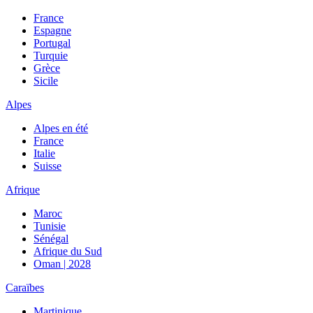
France
Espagne
Portugal
Turquie
Grèce
Sicile
Alpes
Alpes en été
France
Italie
Suisse
Afrique
Maroc
Tunisie
Sénégal
Afrique du Sud
Oman | 2028
Caraïbes
Martinique