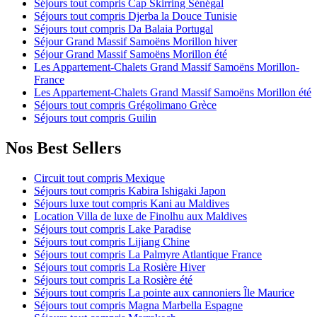
Séjours tout compris Cap Skirring Sénégal
Séjours tout compris Djerba la Douce Tunisie
Séjours tout compris Da Balaia Portugal
Séjour Grand Massif Samoëns Morillon hiver
Séjour Grand Massif Samoëns Morillon été
Les Appartement-Chalets Grand Massif Samoëns Morillon-
France
Les Appartement-Chalets Grand Massif Samoëns Morillon été
Séjours tout compris Grégolimano Grèce
Séjours tout compris Guilin
Nos Best Sellers
Circuit tout compris Mexique
Séjours tout compris Kabira Ishigaki Japon
Séjours luxe tout compris Kani au Maldives
Location Villa de luxe de Finolhu aux Maldives
Séjours tout compris Lake Paradise
Séjours tout compris Lijiang Chine
Séjours tout compris La Palmyre Atlantique France
Séjours tout compris La Rosière Hiver
Séjours tout compris La Rosière été
Séjours tout compris La pointe aux cannoniers Île Maurice
Séjours tout compris Magna Marbella Espagne