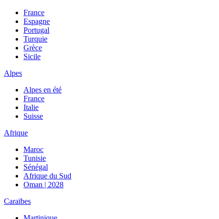
France
Espagne
Portugal
Turquie
Grèce
Sicile
Alpes
Alpes en été
France
Italie
Suisse
Afrique
Maroc
Tunisie
Sénégal
Afrique du Sud
Oman | 2028
Caraïbes
Martinique