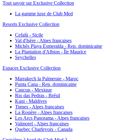
Tout savoir sur Exclusive Collection
La gamme luxe de Club Med
Resorts Exclusive Collection
Cefalù - Sicile
Val d'Isère - Alpes françaises
Michès Playa Esmeralda - Rep. dominicaine
La Plantation d'Albion - Île Maurice
Seychelles
Espaces Exclusive Collection
Marrakech la Palmeraie - Maroc
Punta Cana - Rep. dominicaine
Cancun - Mexique
Rio das Pedras - Brésil
Kani - Maldives
Tignes - Alpes françaises
La Rosière - Alpes françaises
Les Arcs Panorama - Alpes françaises
Valmorel - Alpes françaises
Quebec Charlevoix - Canada
Croisières à bord du Club Med 2