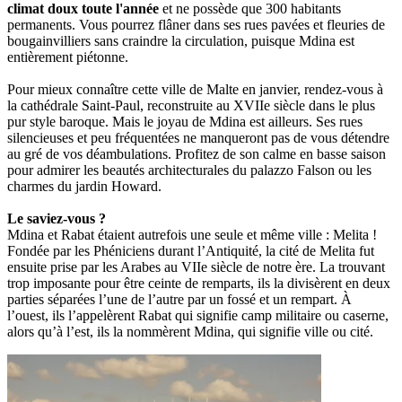
climat doux toute l'année
et ne possède que 300 habitants
permanents. Vous pourrez flâner dans ses rues pavées et fleuries de
bougainvilliers sans craindre la circulation, puisque Mdina est
entièrement piétonne.
Pour mieux connaître cette ville de Malte en janvier, rendez-vous à
la cathédrale Saint-Paul, reconstruite au XVIIe siècle dans le plus
pur style baroque. Mais le joyau de Mdina est ailleurs. Ses rues
silencieuses et peu fréquentées ne manqueront pas de vous détendre
au gré de vos déambulations. Profitez de son calme en basse saison
pour admirer les beautés architecturales du palazzo Falson ou les
charmes du jardin Howard.
Le saviez-vous ?
Mdina et Rabat étaient autrefois une seule et même ville : Melita !
Fondée par les Phéniciens durant l’Antiquité, la cité de Melita fut
ensuite prise par les Arabes au VIIe siècle de notre ère. La trouvant
trop imposante pour être ceinte de remparts, ils la divisèrent en deux
parties séparées l’une de l’autre par un fossé et un rempart. À
l’ouest, ils l’appelèrent Rabat qui signifie camp militaire ou caserne,
alors qu’à l’est, ils la nommèrent Mdina, qui signifie ville ou cité.