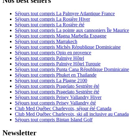
Nos best sellers
Séjours tout compris La Palmyre Atlantique France
Séjours tout compris La Rosière Hiver
Séjours tout compris La Rosière été
Séjours tout compris La pointe aux cannoniers Île Maurice
Séjours tout compris Magna Marbella Espagne
Séjours tout compris Marrakech
Séjours tout compris Michès République Dominicaine
Séjours tout compris Opio en provence
Séjours tout compris Palmiye Hôtel
Séjours tout compris Palmiye Hôtel Turquie
Séjours tout compris Punta Cana République Dominicaine
Séjours tout compris Phuket en Thailande
Séjours tout compris La Plagne 2100
Séjours tout compris Pragelato Sestrière été
Séjours tout compris Pragelato Sestrière été
Séjours tout compris Peisey Vallandry Hiver
Séjours tout compris Peisey Vallandry été
Club Med Québec Charlevoix, séjour été Canada
Club Med Québec Charlevoix, ski all inclusive au Canada
Séjours tout compris Bintan Island Golf
Newsletter