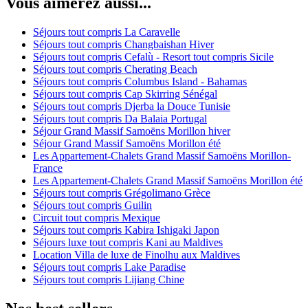
Vous aimerez aussi...
Séjours tout compris La Caravelle
Séjours tout compris Changbaishan Hiver
Séjours tout compris Cefalù - Resort tout compris Sicile
Séjours tout compris Cherating Beach
Séjours tout compris Columbus Island - Bahamas
Séjours tout compris Cap Skirring Sénégal
Séjours tout compris Djerba la Douce Tunisie
Séjours tout compris Da Balaia Portugal
Séjour Grand Massif Samoëns Morillon hiver
Séjour Grand Massif Samoëns Morillon été
Les Appartement-Chalets Grand Massif Samoëns Morillon-
France
Les Appartement-Chalets Grand Massif Samoëns Morillon été
Séjours tout compris Grégolimano Grèce
Séjours tout compris Guilin
Circuit tout compris Mexique
Séjours tout compris Kabira Ishigaki Japon
Séjours luxe tout compris Kani au Maldives
Location Villa de luxe de Finolhu aux Maldives
Séjours tout compris Lake Paradise
Séjours tout compris Lijiang Chine