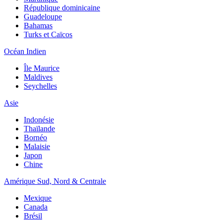
République dominicaine
Guadeloupe
Bahamas
Turks et Caïcos
Océan Indien
Île Maurice
Maldives
Seychelles
Asie
Indonésie
Thaïlande
Bornéo
Malaisie
Japon
Chine
Amérique Sud, Nord & Centrale
Mexique
Canada
Brésil