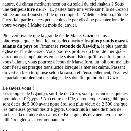
nature, du climat méditerranéen ou du soleil du ciel maltais ? Sous
une
température de 17 °C
, partez faire une virée sur l’île de Gozo !
Située au nord-ouest de l’île qui compte La Valette et Mdina, l’île de
Gozo fait partie de ces petits coins de paradis à ne pas rater lors de
votre voyage à Malte au mois de janvier.
Plus verdoyante que la grande île de Malte,
Gozo
est aussi
pittoresque que calme. Ici, vous découvrirez
les plus grands marais
salants du pays
ou l’immense
rotonde de Xewkija
, la plus grande
église de l’île de Gozo. Vous pourrez profiter du bord de mer grâce
aux douces températures en cette saison. Bien qu’il fasse frais pour
vous baigner, vous pourrez découvrir Marsalforn, un joli port maltais
dont l’eau est presque translucide lorsque la mer est calme. Passant
du vert au bleu turquoise selon la saison et l’ensoleillement, l’eau est
le parfait complément des plages de sable fin qui bordent Gozo.
Le saviez-vous ?
Les temples de Ggantija, sur l’île de Gozo, sont plus anciens que les
pyramides d’Égypte ! Au centre de l’île, deux temples mégalithiques
sont datés de 5 000 avant notre ère, soit plus vieux de 2 500 ans que
les fameuses pyramides d’Égypte. Construits à l’aide de blocs de
roches à la manière des cairns de Bretagne, ils devaient avoir une
utilité religieuse et communautaire.