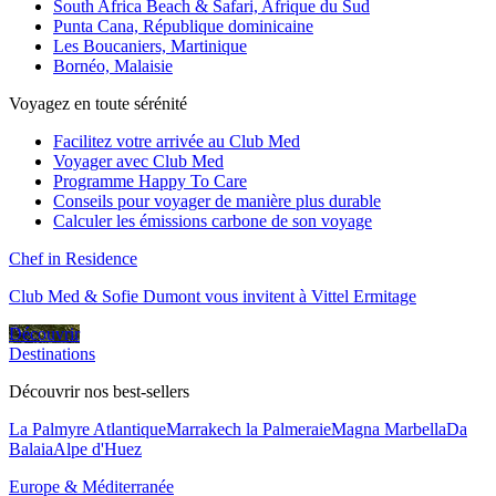
South Africa Beach & Safari, Afrique du Sud
Punta Cana, République dominicaine
Les Boucaniers, Martinique
Bornéo, Malaisie
Voyagez en toute sérénité
Facilitez votre arrivée au Club Med
Voyager avec Club Med
Programme Happy To Care
Conseils pour voyager de manière plus durable
Calculer les émissions carbone de son voyage
Chef in Residence
Club Med & Sofie Dumont vous invitent à Vittel Ermitage
Découvrir
Destinations
Découvrir nos best-sellers
La Palmyre Atlantique
Marrakech la Palmeraie
Magna Marbella
Da
Balaia
Alpe d'Huez
Europe & Méditerranée