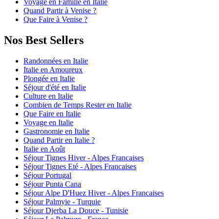
Voyage en Famille en Italie
Quand Partir à Venise ?
Que Faire à Venise ?
Nos Best Sellers
Randonnées en Italie
Italie en Amoureux
Plongée en Italie
Séjour d'été en Italie
Culture en Italie
Combien de Temps Rester en Italie
Que Faire en Italie
Voyage en Italie
Gastronomie en Italie
Quand Partir en Italie ?
Italie en Août
Séjour Tignes Hiver - Alpes Francaises
Séjour Tignes Eté - Alpes Francaises
Séjour Portugal
Séjour Punta Cana
Séjour Alpe D'Huez Hiver - Alpes Francaises
Séjour Palmyie - Turquie
Séjour Djerba La Douce - Tunisie