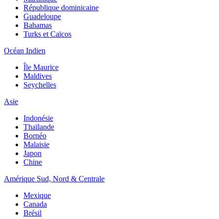
République dominicaine
Guadeloupe
Bahamas
Turks et Caïcos
Océan Indien
Île Maurice
Maldives
Seychelles
Asie
Indonésie
Thaïlande
Bornéo
Malaisie
Japon
Chine
Amérique Sud, Nord & Centrale
Mexique
Canada
Brésil