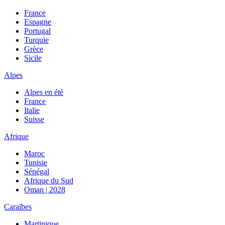
France
Espagne
Portugal
Turquie
Grèce
Sicile
Alpes
Alpes en été
France
Italie
Suisse
Afrique
Maroc
Tunisie
Sénégal
Afrique du Sud
Oman | 2028
Caraïbes
Martinique