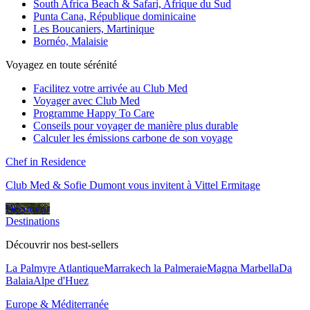
South Africa Beach & Safari, Afrique du Sud
Punta Cana, République dominicaine
Les Boucaniers, Martinique
Bornéo, Malaisie
Voyagez en toute sérénité
Facilitez votre arrivée au Club Med
Voyager avec Club Med
Programme Happy To Care
Conseils pour voyager de manière plus durable
Calculer les émissions carbone de son voyage
Chef in Residence
Club Med & Sofie Dumont vous invitent à Vittel Ermitage
Découvrir
Destinations
Découvrir nos best-sellers
La Palmyre Atlantique
Marrakech la Palmeraie
Magna Marbella
Da
Balaia
Alpe d'Huez
Europe & Méditerranée