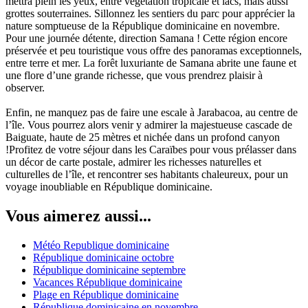
mettra plein les yeux, entre végétation tropicale et lacs, mais aussi
grottes souterraines. Sillonnez les sentiers du parc pour apprécier la
nature somptueuse de la République dominicaine en novembre.
Pour une journée détente, direction Samana ! Cette région encore
préservée et peu touristique vous offre des panoramas exceptionnels,
entre terre et mer. La forêt luxuriante de Samana abrite une faune et
une flore d’une grande richesse, que vous prendrez plaisir à
observer.
Enfin, ne manquez pas de faire une escale à Jarabacoa, au centre de
l’île. Vous pourrez alors venir y admirer la majestueuse cascade de
Baiguate, haute de 25 mètres et nichée dans un profond canyon
!Profitez de votre séjour dans les Caraïbes pour vous prélasser dans
un décor de carte postale, admirer les richesses naturelles et
culturelles de l’île, et rencontrer ses habitants chaleureux, pour un
voyage inoubliable en République dominicaine.
Vous aimerez aussi...
Météo Republique dominicaine
République dominicaine octobre
République dominicaine septembre
Vacances République dominicaine
Plage en République dominicaine
République dominicaine en novembre