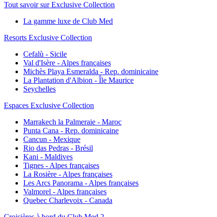
Tout savoir sur Exclusive Collection
La gamme luxe de Club Med
Resorts Exclusive Collection
Cefalù - Sicile
Val d'Isère - Alpes françaises
Michès Playa Esmeralda - Rep. dominicaine
La Plantation d'Albion - Île Maurice
Seychelles
Espaces Exclusive Collection
Marrakech la Palmeraie - Maroc
Punta Cana - Rep. dominicaine
Cancun - Mexique
Rio das Pedras - Brésil
Kani - Maldives
Tignes - Alpes françaises
La Rosière - Alpes françaises
Les Arcs Panorama - Alpes françaises
Valmorel - Alpes françaises
Quebec Charlevoix - Canada
Croisières à bord du Club Med 2