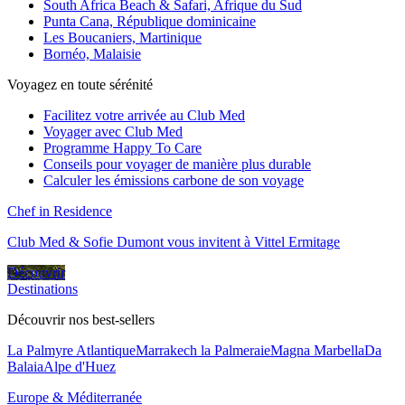
South Africa Beach & Safari, Afrique du Sud
Punta Cana, République dominicaine
Les Boucaniers, Martinique
Bornéo, Malaisie
Voyagez en toute sérénité
Facilitez votre arrivée au Club Med
Voyager avec Club Med
Programme Happy To Care
Conseils pour voyager de manière plus durable
Calculer les émissions carbone de son voyage
Chef in Residence
Club Med & Sofie Dumont vous invitent à Vittel Ermitage
Découvrir
Destinations
Découvrir nos best-sellers
La Palmyre Atlantique
Marrakech la Palmeraie
Magna Marbella
Da
Balaia
Alpe d'Huez
Europe & Méditerranée