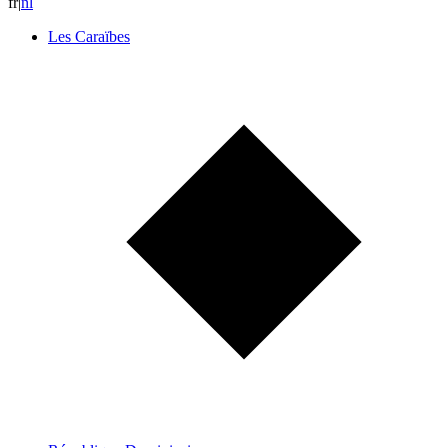
fr
|
n
l
Les Caraïbes