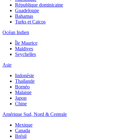
République dominicaine
Guadeloupe
Bahamas
Turks et Caïcos
Océan Indien
Île Maurice
Maldives
Seychelles
Asie
Indonésie
Thaïlande
Bornéo
Malaisie
Japon
Chine
Amérique Sud, Nord & Centrale
Mexique
Canada
Brésil