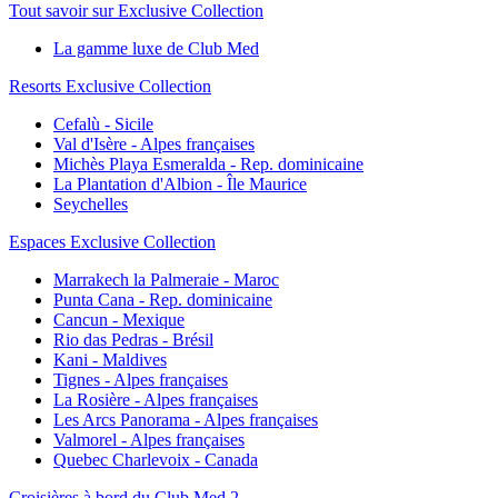
Tout savoir sur Exclusive Collection
La gamme luxe de Club Med
Resorts Exclusive Collection
Cefalù - Sicile
Val d'Isère - Alpes françaises
Michès Playa Esmeralda - Rep. dominicaine
La Plantation d'Albion - Île Maurice
Seychelles
Espaces Exclusive Collection
Marrakech la Palmeraie - Maroc
Punta Cana - Rep. dominicaine
Cancun - Mexique
Rio das Pedras - Brésil
Kani - Maldives
Tignes - Alpes françaises
La Rosière - Alpes françaises
Les Arcs Panorama - Alpes françaises
Valmorel - Alpes françaises
Quebec Charlevoix - Canada
Croisières à bord du Club Med 2