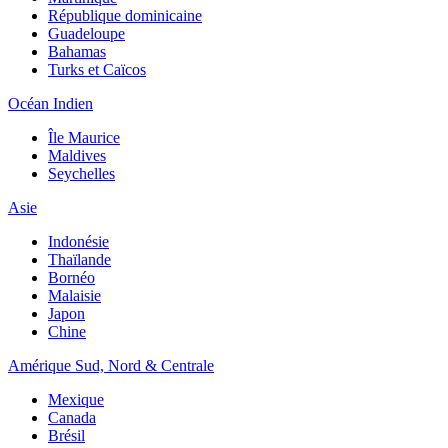
République dominicaine
Guadeloupe
Bahamas
Turks et Caïcos
Océan Indien
Île Maurice
Maldives
Seychelles
Asie
Indonésie
Thaïlande
Bornéo
Malaisie
Japon
Chine
Amérique Sud, Nord & Centrale
Mexique
Canada
Brésil