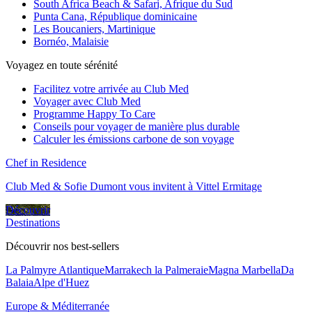
South Africa Beach & Safari, Afrique du Sud
Punta Cana, République dominicaine
Les Boucaniers, Martinique
Bornéo, Malaisie
Voyagez en toute sérénité
Facilitez votre arrivée au Club Med
Voyager avec Club Med
Programme Happy To Care
Conseils pour voyager de manière plus durable
Calculer les émissions carbone de son voyage
Chef in Residence
Club Med & Sofie Dumont vous invitent à Vittel Ermitage
Découvrir
Destinations
Découvrir nos best-sellers
La Palmyre Atlantique
Marrakech la Palmeraie
Magna Marbella
Da
Balaia
Alpe d'Huez
Europe & Méditerranée