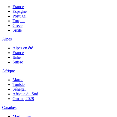
France
Espagne
Portugal
Turquie
Grèce
Sicile
Alpes
Alpes en été
France
Italie
Suisse
Afrique
Maroc
Tunisie
Sénégal
Afrique du Sud
Oman | 2028
Caraïbes
Martinique