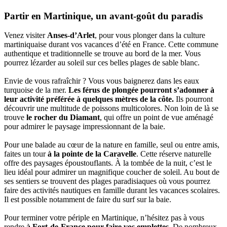
Partir en Martinique, un avant-goût du paradis
Venez visiter
Anses-d’Arlet
, pour vous plonger dans la culture
martiniquaise durant vos vacances d’été en France. Cette commune
authentique et traditionnelle se trouve au bord de la mer. Vous
pourrez lézarder au soleil sur ces belles plages de sable blanc.
Envie de vous rafraîchir ? Vous vous baignerez dans les eaux
turquoise de la mer.
Les férus de plongée pourront s’adonner à
leur activité préférée à quelques mètres de la côte.
Ils pourront
découvrir une multitude de poissons multicolores. Non loin de là se
trouve
le rocher du Diamant
, qui offre un point de vue aménagé
pour admirer le paysage impressionnant de la baie.
Pour une balade au cœur de la nature en famille, seul ou entre amis,
faites un tour
à la pointe de la Caravelle
. Cette réserve naturelle
offre des paysages époustouflants. À la tombée de la nuit, c’est le
lieu idéal pour admirer un magnifique coucher de soleil. Au bout de
ses sentiers se trouvent des plages paradisiaques où vous pourrez
faire des activités nautiques en famille durant les vacances scolaires.
Il est possible notamment de faire du surf sur la baie.
Pour terminer votre périple en Martinique, n’hésitez pas à vous
rendre
à Fort-de-France pour faire vos emplettes
. De nombreux