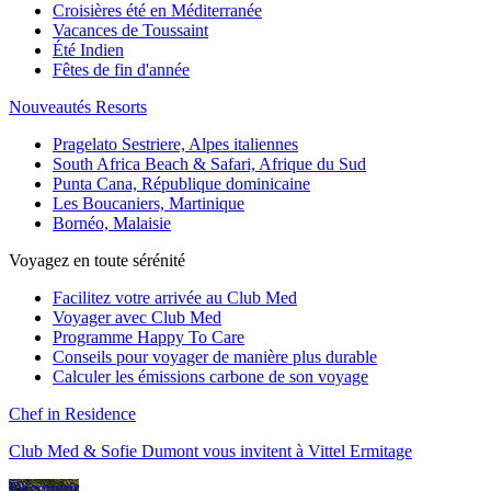
Croisières été en Méditerranée
Vacances de Toussaint
Été Indien
Fêtes de fin d'année
Nouveautés Resorts
Pragelato Sestriere, Alpes italiennes
South Africa Beach & Safari, Afrique du Sud
Punta Cana, République dominicaine
Les Boucaniers, Martinique
Bornéo, Malaisie
Voyagez en toute sérénité
Facilitez votre arrivée au Club Med
Voyager avec Club Med
Programme Happy To Care
Conseils pour voyager de manière plus durable
Calculer les émissions carbone de son voyage
Chef in Residence
Club Med & Sofie Dumont vous invitent à Vittel Ermitage
Découvrir