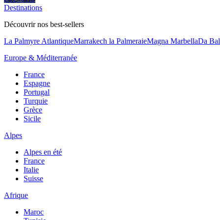
Destinations
Découvrir nos best-sellers
La Palmyre Atlantique
Marrakech la Palmeraie
Magna Marbella
Da Bal
Europe & Méditerranée
France
Espagne
Portugal
Turquie
Grèce
Sicile
Alpes
Alpes en été
France
Italie
Suisse
Afrique
Maroc