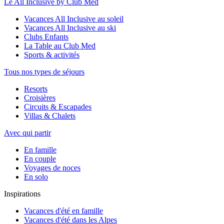
Le All Inclusive by Club Med
Vacances All Inclusive au soleil
Vacances All Inclusive au ski
Clubs Enfants
La Table au Club Med
Sports & activités
Tous nos types de séjours
Resorts
Croisières
Circuits & Escapades
Villas & Chalets
Avec qui partir
En famille
En couple
Voyages de noces
En solo
Inspirations
Vacances d'été en famille
Vacances d'été dans les Alpes