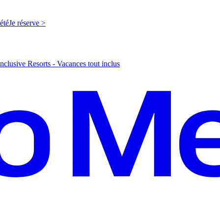
'été
J
e réserve >
nclusive Resorts - Vacances tout inclus