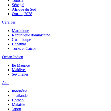
Tunisie
Sénégal
Afrique du Sud
Oman | 2028
Caraïbes
Martinique
République dominicaine
Guadeloupe
Bahamas
Turks et Caïcos
Océan Indien
Île Maurice
Maldives
Seychelles
Asie
Indonésie
Thaïlande
Bornéo
Malaisie
Japon