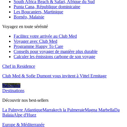
South Africa Beach & Safari, Afrique du Sud
Punta Cana, République dominicaine
Les Boucaniers, Martinique
Bornéo, Malaisie
Voyagez en toute sérénité
Facilitez votre arrivée au Club Med
Voyager avec Club Med
Programme Happy To Care
Conseils pour voyager de manière plus durable
Calculer les émissions carbone de son voyage
Chef in Residence
Club Med & Sofie Dumont vous invitent à Vittel Ermitage
Découvrir
Destinations
Découvrir nos best-sellers
La Palmyre Atlantique
Marrakech la Palmeraie
Magna Marbella
Da
Balaia
Alpe d'Huez
Europe & Méditerranée