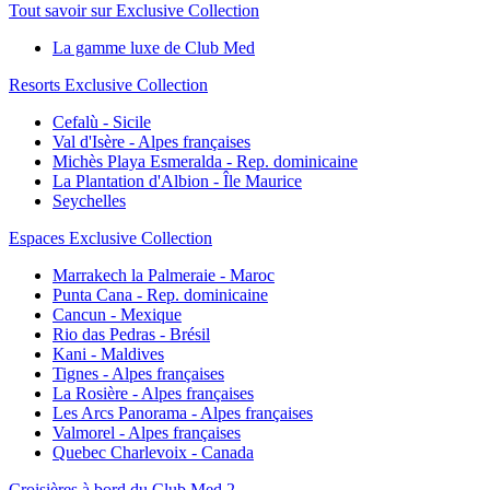
Tout savoir sur Exclusive Collection
La gamme luxe de Club Med
Resorts Exclusive Collection
Cefalù - Sicile
Val d'Isère - Alpes françaises
Michès Playa Esmeralda - Rep. dominicaine
La Plantation d'Albion - Île Maurice
Seychelles
Espaces Exclusive Collection
Marrakech la Palmeraie - Maroc
Punta Cana - Rep. dominicaine
Cancun - Mexique
Rio das Pedras - Brésil
Kani - Maldives
Tignes - Alpes françaises
La Rosière - Alpes françaises
Les Arcs Panorama - Alpes françaises
Valmorel - Alpes françaises
Quebec Charlevoix - Canada
Croisières à bord du Club Med 2