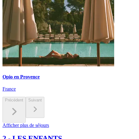
Opio en Provence
France
Précédent
Suivant
Afficher plus de séjours
2
-
LES ENFANTS