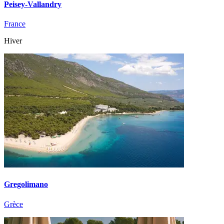
Peisey-Vallandry
France
Hiver
Gregolimano
Grèce