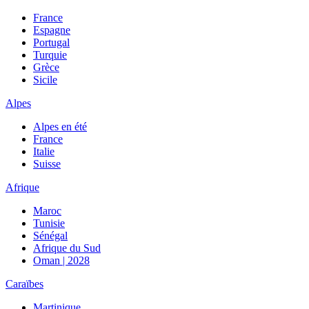
France
Espagne
Portugal
Turquie
Grèce
Sicile
Alpes
Alpes en été
France
Italie
Suisse
Afrique
Maroc
Tunisie
Sénégal
Afrique du Sud
Oman | 2028
Caraïbes
Martinique