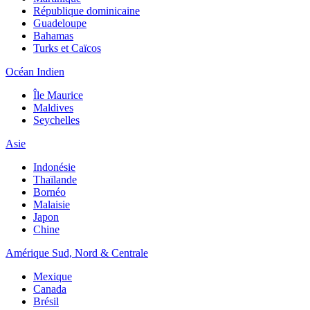
République dominicaine
Guadeloupe
Bahamas
Turks et Caïcos
Océan Indien
Île Maurice
Maldives
Seychelles
Asie
Indonésie
Thaïlande
Bornéo
Malaisie
Japon
Chine
Amérique Sud, Nord & Centrale
Mexique
Canada
Brésil