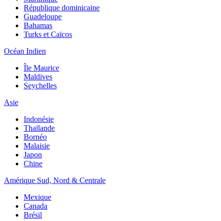
République dominicaine
Guadeloupe
Bahamas
Turks et Caïcos
Océan Indien
Île Maurice
Maldives
Seychelles
Asie
Indonésie
Thaïlande
Bornéo
Malaisie
Japon
Chine
Amérique Sud, Nord & Centrale
Mexique
Canada
Brésil