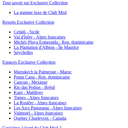
Tout savoir sur Exclusive Collection
La gamme luxe de Club Med
Resorts Exclusive Collection
Cefalù - Sicile
Val d'Isère - Alpes françaises
Michès Playa Esmeralda - Rep. dominicaine
La Plantation d'Albion - Île Maurice
Seychelles
Espaces Exclusive Collection
Marrakech la Palmeraie - Maroc
Punta Cana - Rep. dominicaine
Cancun - Mexique
Rio das Pedras - Brésil
Kani - Maldives
Tignes - Alpes françaises
La Rosière - Alpes françaises
Les Arcs Panorama - Alpes françaises
Valmorel - Alpes françaises
Quebec Charlevoix - Canada
Croisières à bord du Club Med 2