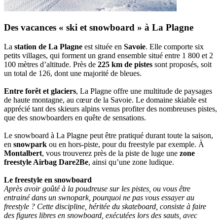
Des vacances « ski et snowboard » à La Plagne
La
station de La Plagne
est située en
Savoie
. Elle comporte six
petits villages, qui forment un grand ensemble situé entre 1 800 et 2
100 mètres d’altitude. Près de
225 km de pistes
sont proposés, soit
un total de 126, dont une majorité de bleues.
Entre forêt et glaciers
, La Plagne offre une multitude de paysages
de haute montagne, au cœur de la Savoie. Le domaine skiable est
apprécié tant des skieurs alpins venus profiter des nombreuses pistes,
que des snowboarders en quête de sensations.
Le snowboard à La Plagne peut être pratiqué durant toute la saison,
en
snowpark
ou en hors-piste, pour du freestyle par exemple. À
Montalbert
, vous trouverez près de la piste de luge une
zone
freestyle Airbag Dare2Be
, ainsi qu’une zone ludique.
Le freestyle en snowboard
Après avoir goûté à la poudreuse sur les pistes, ou vous être
entrainé dans un swnopark, pourquoi ne pas vous essayer au
freestyle ? Cette discipline, héritée du skateboard, consiste à faire
des figures libres en snowboard, exécutées lors des sauts, avec