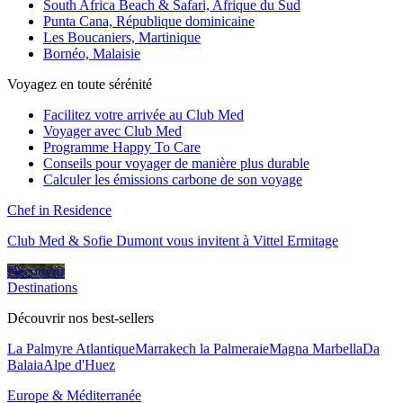
South Africa Beach & Safari, Afrique du Sud
Punta Cana, République dominicaine
Les Boucaniers, Martinique
Bornéo, Malaisie
Voyagez en toute sérénité
Facilitez votre arrivée au Club Med
Voyager avec Club Med
Programme Happy To Care
Conseils pour voyager de manière plus durable
Calculer les émissions carbone de son voyage
Chef in Residence
Club Med & Sofie Dumont vous invitent à Vittel Ermitage
Découvrir
Destinations
Découvrir nos best-sellers
La Palmyre Atlantique
Marrakech la Palmeraie
Magna Marbella
Da
Balaia
Alpe d'Huez
Europe & Méditerranée