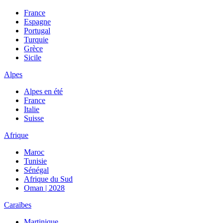
France
Espagne
Portugal
Turquie
Grèce
Sicile
Alpes
Alpes en été
France
Italie
Suisse
Afrique
Maroc
Tunisie
Sénégal
Afrique du Sud
Oman | 2028
Caraïbes
Martinique