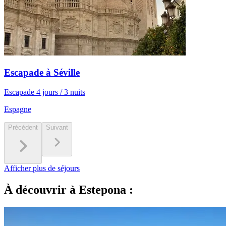
Escapade à Séville
Escapade 4 jours / 3 nuits
Espagne
Précédent
Suivant
Afficher plus de séjours
À découvrir à Estepona :