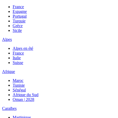
France
Espagne
Portugal
Turquie
Grèce
Sicile
Alpes
Alpes en été
France
Italie
Suisse
Afrique
Maroc
Tunisie
Sénégal
Afrique du Sud
Oman | 2028
Caraïbes
Martinique