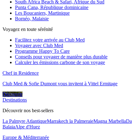
South Africa Beach & Safari, Afrique du Sud
Punta Cana, République dominicaine
Les Boucaniers, Martinique
Bornéo, Malaisie
Voyagez en toute sérénité
Facilitez votre arrivée au Club Med
Voyager avec Club Med
Programme Happy To Care
Conseils pour voyager de manière plus durable
Calculer les émissions carbone de son voyage
Chef in Residence
Club Med & Sofie Dumont vous invitent à Vittel Ermitage
Découvrir
Destinations
Découvrir nos best-sellers
La Palmyre Atlantique
Marrakech la Palmeraie
Magna Marbella
Da
Balaia
Alpe d'Huez
Europe & Méditerranée