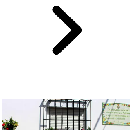
Avec plus de 20 kilomètres de littoral
, Estepona offre certaines des
plus belles plages de la Costa del Sol
.
Entre criques sauvages et
longues étendues de sable doré
, profitez d’un bain de mer sous le
soleil andalou.
Idéal pour les familles comme pour les couples en
quête de sérénité.