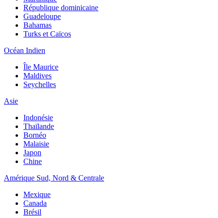
République dominicaine
Guadeloupe
Bahamas
Turks et Caïcos
Océan Indien
Île Maurice
Maldives
Seychelles
Asie
Indonésie
Thaïlande
Bornéo
Malaisie
Japon
Chine
Amérique Sud, Nord & Centrale
Mexique
Canada
Brésil