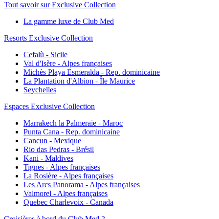
Tout savoir sur Exclusive Collection
La gamme luxe de Club Med
Resorts Exclusive Collection
Cefalù - Sicile
Val d'Isère - Alpes françaises
Michès Playa Esmeralda - Rep. dominicaine
La Plantation d'Albion - Île Maurice
Seychelles
Espaces Exclusive Collection
Marrakech la Palmeraie - Maroc
Punta Cana - Rep. dominicaine
Cancun - Mexique
Rio das Pedras - Brésil
Kani - Maldives
Tignes - Alpes françaises
La Rosière - Alpes françaises
Les Arcs Panorama - Alpes françaises
Valmorel - Alpes françaises
Quebec Charlevoix - Canada
Croisières à bord du Club Med 2