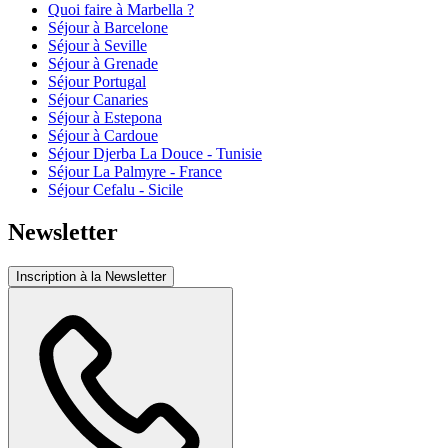
Quoi faire à Marbella ?
Séjour à Barcelone
Séjour à Seville
Séjour à Grenade
Séjour Portugal
Séjour Canaries
Séjour à Estepona
Séjour à Cardoue
Séjour Djerba La Douce - Tunisie
Séjour La Palmyre - France
Séjour Cefalu - Sicile
Newsletter
Inscription à la Newsletter