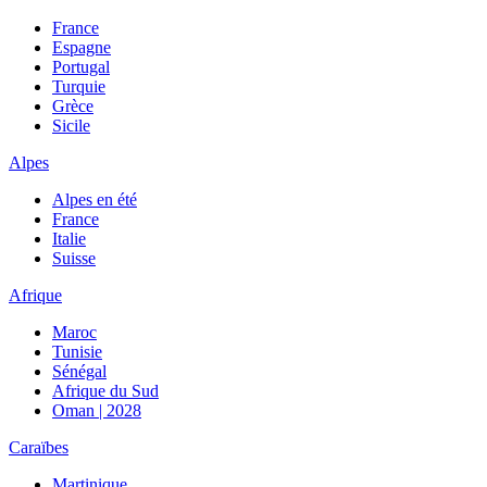
France
Espagne
Portugal
Turquie
Grèce
Sicile
Alpes
Alpes en été
France
Italie
Suisse
Afrique
Maroc
Tunisie
Sénégal
Afrique du Sud
Oman | 2028
Caraïbes
Martinique