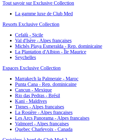
Tout savoir sur Exclusive Collection
La gamme luxe de Club Med
Resorts Exclusive Collection
Cefalù - Sicile
Val d'Isère - Alpes françaises
Michès Playa Esmeralda - Rep. dominicaine
La Plantation d'Albion - Île Maurice
Seychelles
Espaces Exclusive Collection
Marrakech la Palmeraie - Maroc
Punta Cana - Rep. dominicaine
Cancun - Mexique
Rio das Pedras - Brésil
Kani - Maldives
Tignes - Alpes françaises
La Rosière - Alpes françaises
Les Arcs Panorama - Alpes françaises
Valmorel - Alpes françaises
Quebec Charlevoix - Canada
Croisières à bord du Club Med 2