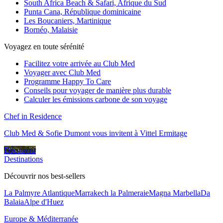
South Africa Beach & Safari, Afrique du Sud
Punta Cana, République dominicaine
Les Boucaniers, Martinique
Bornéo, Malaisie
Voyagez en toute sérénité
Facilitez votre arrivée au Club Med
Voyager avec Club Med
Programme Happy To Care
Conseils pour voyager de manière plus durable
Calculer les émissions carbone de son voyage
Chef in Residence
Club Med & Sofie Dumont vous invitent à Vittel Ermitage
Découvrir
Destinations
Découvrir nos best-sellers
La Palmyre Atlantique
Marrakech la Palmeraie
Magna Marbella
Da
Balaia
Alpe d'Huez
Europe & Méditerranée