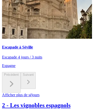
Escapade à Séville
Escapade 4 jours / 3 nuits
Espagne
Précédent
Suivant
Afficher plus de séjours
2
-
Les vignobles espagnols