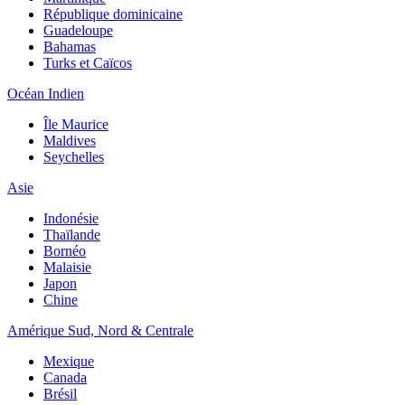
République dominicaine
Guadeloupe
Bahamas
Turks et Caïcos
Océan Indien
Île Maurice
Maldives
Seychelles
Asie
Indonésie
Thaïlande
Bornéo
Malaisie
Japon
Chine
Amérique Sud, Nord & Centrale
Mexique
Canada
Brésil