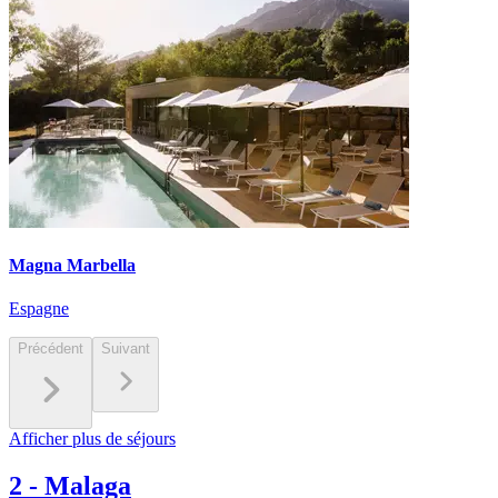
Magna Marbella
Espagne
Précédent
Suivant
Afficher plus de séjours
2
-
Malaga