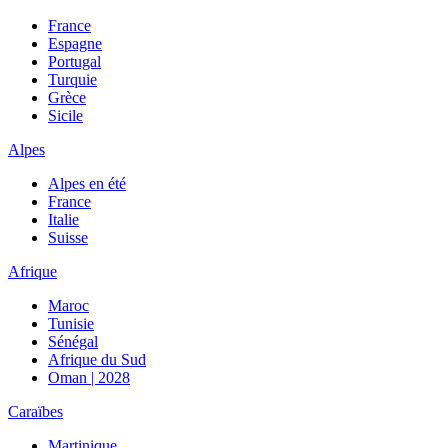
France
Espagne
Portugal
Turquie
Grèce
Sicile
Alpes
Alpes en été
France
Italie
Suisse
Afrique
Maroc
Tunisie
Sénégal
Afrique du Sud
Oman | 2028
Caraïbes
Martinique