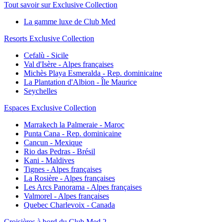
Tout savoir sur Exclusive Collection
La gamme luxe de Club Med
Resorts Exclusive Collection
Cefalù - Sicile
Val d'Isère - Alpes françaises
Michès Playa Esmeralda - Rep. dominicaine
La Plantation d'Albion - Île Maurice
Seychelles
Espaces Exclusive Collection
Marrakech la Palmeraie - Maroc
Punta Cana - Rep. dominicaine
Cancun - Mexique
Rio das Pedras - Brésil
Kani - Maldives
Tignes - Alpes françaises
La Rosière - Alpes françaises
Les Arcs Panorama - Alpes françaises
Valmorel - Alpes françaises
Quebec Charlevoix - Canada
Croisières à bord du Club Med 2