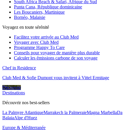
South Africa Beach & Safari, Afrique du Sud
Punta Cana, République dominicaine
Les Boucaniers, Martinique
Bornéo, Malaisie
Voyagez en toute sérénité
Facilitez votre arrivée au Club Med
Voyager avec Club Med
Programme Happy To Care
Conseils pour voyager de manière plus durable
Calculer les émissions carbone de son voyage
Chef in Residence
Club Med & Sofie Dumont vous invitent à Vittel Ermitage
Découvrir
Destinations
Découvrir nos best-sellers
La Palmyre Atlantique
Marrakech la Palmeraie
Magna Marbella
Da
Balaia
Alpe d'Huez
Europe & Méditerranée