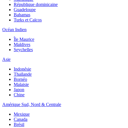
République dominicaine
Guadeloupe
Bahamas
Turks et Caïcos
Océan Indien
Île Maurice
Maldives
Seychelles
Asie
Indonésie
Thaïlande
Bornéo
Malaisie
Japon
Chine
Amérique Sud, Nord & Centrale
Mexique
Canada
Brésil