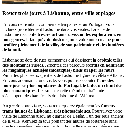
Rester trois jours à Lisbonne, entre ville et plages
En vous demandant combien de temps rester au Portugal, vous
inclurez probablement Lisbonne dans vos visites. La ville de
Lisbonne recèle
de trésors urbains ravissant les explorateurs en
tous genres.
Il faut prévoir plusieurs jours voire une semaine
pour
profiter pleinement de la ville, de son patrimoine et des lumières
de la nuit.
Lisbonne se dote de rues grimpantes qui dessinent
la capitale telles
des montagnes russes.
Arpentez ces parcours sportifs
en admirant
les magnifiques azulejos (mosaïques) bleus draper les murs.
Parmi les plus beaux quartiers de Lisbonne figure le célèbre Alfama.
En vous adonnant à une visite, vous pourrez écouter l’
une des
musiques les plus populaires du Portugal, le fado, un chant des
plus romantiques.
Les sons de cette mélodie entraînante
s’échappent des bars festifs de Lisbonne à l’Alfama.
Au gré de votre visite, vous remarquerez également
les fameux
trams jaunes de Lisbonne, très photogéniques.
Poursuivez votre
visite de Lisbonne jusqu’au quartier de Belém, l’un des plus anciens
de la ville. Admirez sa tour prenant des allures de forteresse ainsi
que le monastère hiéronymite dont la vieille pierre sculptée garnie