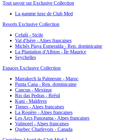
Tout savoir sur Exclusive Collection
La gamme luxe de Club Med
Resorts Exclusive Collection
Cefalù - Sicile
Val d'Isère - Alpes françaises
Michès Playa Esmeralda - Rep. dominicaine
La Plantation d'Albion - Île Maurice
Seychelles
Espaces Exclusive Collection
Marrakech la Palmeraie - Maroc
Punta Cana - Rep. dominicaine
Cancun - Mexique
Rio das Pedras - Brésil
Kani - Maldives
Tignes - Alpes françaises
La Rosière - Alpes françaises
Les Arcs Panorama - Alpes françaises
Valmorel - Alpes françaises
Quebec Charlevoix - Canada
Croisières à bord du Club Med 2