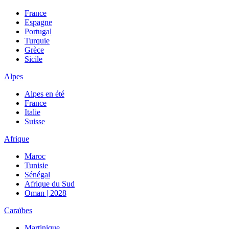
France
Espagne
Portugal
Turquie
Grèce
Sicile
Alpes
Alpes en été
France
Italie
Suisse
Afrique
Maroc
Tunisie
Sénégal
Afrique du Sud
Oman | 2028
Caraïbes
Martinique