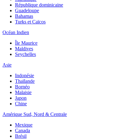
République dominicaine
Guadeloupe
Bahamas
Turks et Caïcos
Océan Indien
Île Maurice
Maldives
Seychelles
Asie
Indonésie
Thaïlande
Bornéo
Malaisie
Japon
Chine
Amérique Sud, Nord & Centrale
Mexique
Canada
Brésil