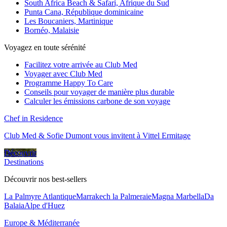
South Africa Beach & Safari, Afrique du Sud
Punta Cana, République dominicaine
Les Boucaniers, Martinique
Bornéo, Malaisie
Voyagez en toute sérénité
Facilitez votre arrivée au Club Med
Voyager avec Club Med
Programme Happy To Care
Conseils pour voyager de manière plus durable
Calculer les émissions carbone de son voyage
Chef in Residence
Club Med & Sofie Dumont vous invitent à Vittel Ermitage
Découvrir
Destinations
Découvrir nos best-sellers
La Palmyre Atlantique
Marrakech la Palmeraie
Magna Marbella
Da
Balaia
Alpe d'Huez
Europe & Méditerranée