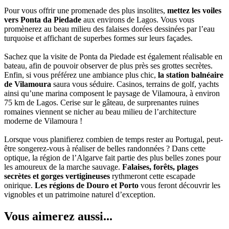
Pour vous offrir une promenade des plus insolites,
mettez les voiles
vers Ponta da Piedade
aux environs de Lagos. Vous vous
promènerez au beau milieu des falaises dorées dessinées par l’eau
turquoise et affichant de superbes formes sur leurs façades.
Sachez que la visite de Ponta da Piedade est également réalisable en
bateau, afin de pouvoir observer de plus près ses grottes secrètes.
Enfin, si vous préférez une ambiance plus chic,
la station balnéaire
de Vilamoura
saura vous séduire. Casinos, terrains de golf, yachts
ainsi qu’une marina composent le paysage de Vilamoura, à environ
75 km de Lagos. Cerise sur le gâteau, de surprenantes ruines
romaines viennent se nicher au beau milieu de l’architecture
moderne de Vilamoura !
Lorsque vous planifierez combien de temps rester au Portugal, peut-
être songerez-vous à réaliser de belles randonnées ? Dans cette
optique, la région de l’Algarve fait partie des plus belles zones pour
les amoureux de la marche sauvage.
Falaises, forêts, plages
secrètes et gorges vertigineuses
rythmeront cette escapade
onirique.
Les régions de Douro et Porto
vous feront découvrir les
vignobles et un patrimoine naturel d’exception.
Vous aimerez aussi...