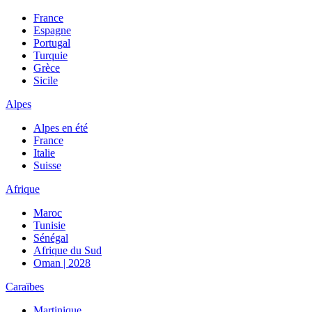
France
Espagne
Portugal
Turquie
Grèce
Sicile
Alpes
Alpes en été
France
Italie
Suisse
Afrique
Maroc
Tunisie
Sénégal
Afrique du Sud
Oman | 2028
Caraïbes
Martinique