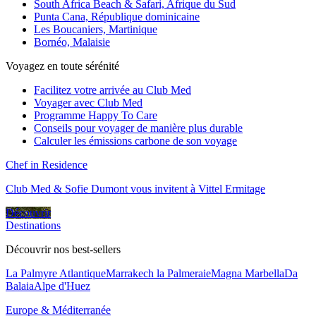
South Africa Beach & Safari, Afrique du Sud
Punta Cana, République dominicaine
Les Boucaniers, Martinique
Bornéo, Malaisie
Voyagez en toute sérénité
Facilitez votre arrivée au Club Med
Voyager avec Club Med
Programme Happy To Care
Conseils pour voyager de manière plus durable
Calculer les émissions carbone de son voyage
Chef in Residence
Club Med & Sofie Dumont vous invitent à Vittel Ermitage
Découvrir
Destinations
Découvrir nos best-sellers
La Palmyre Atlantique
Marrakech la Palmeraie
Magna Marbella
Da
Balaia
Alpe d'Huez
Europe & Méditerranée