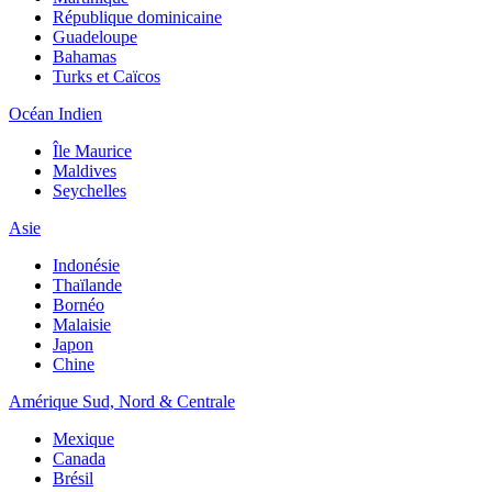
République dominicaine
Guadeloupe
Bahamas
Turks et Caïcos
Océan Indien
Île Maurice
Maldives
Seychelles
Asie
Indonésie
Thaïlande
Bornéo
Malaisie
Japon
Chine
Amérique Sud, Nord & Centrale
Mexique
Canada
Brésil