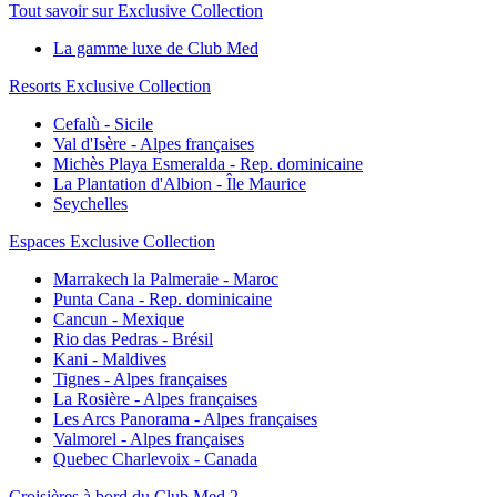
Tout savoir sur Exclusive Collection
La gamme luxe de Club Med
Resorts Exclusive Collection
Cefalù - Sicile
Val d'Isère - Alpes françaises
Michès Playa Esmeralda - Rep. dominicaine
La Plantation d'Albion - Île Maurice
Seychelles
Espaces Exclusive Collection
Marrakech la Palmeraie - Maroc
Punta Cana - Rep. dominicaine
Cancun - Mexique
Rio das Pedras - Brésil
Kani - Maldives
Tignes - Alpes françaises
La Rosière - Alpes françaises
Les Arcs Panorama - Alpes françaises
Valmorel - Alpes françaises
Quebec Charlevoix - Canada
Croisières à bord du Club Med 2