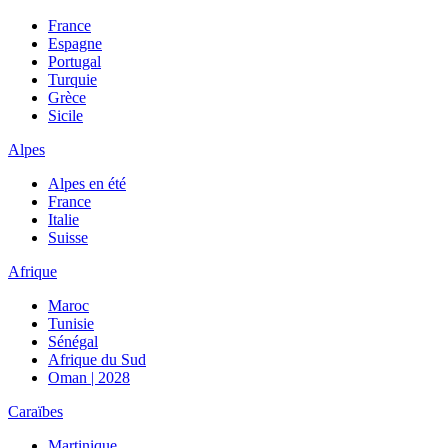
France
Espagne
Portugal
Turquie
Grèce
Sicile
Alpes
Alpes en été
France
Italie
Suisse
Afrique
Maroc
Tunisie
Sénégal
Afrique du Sud
Oman | 2028
Caraïbes
Martinique