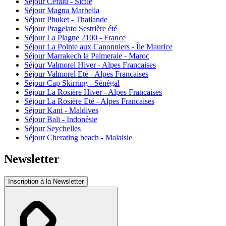
Séjour Cefalu - Sicile
Séjour Magna Marbella
Séjour Phuket - Thailande
Séjour Pragelato Sestrière été
Séjour La Plagne 2100 - France
Séjour La Pointe aux Canonniers - Île Maurice
Séjour Marrakech la Palmeraie - Maroc
Séjour Valmorel Hiver - Alpes Francaises
Séjour Valmorel Eté - Alpes Francaises
Séjour Cap Skirring - Sénégal
Séjour La Rosière Hiver - Alpes Francaises
Séjour La Rosière Eté - Alpes Francaises
Séjour Kani - Maldives
Séjour Bali - Indonésie
Séjour Seychelles
Séjour Cherating beach - Malaisie
Newsletter
Inscription à la Newsletter