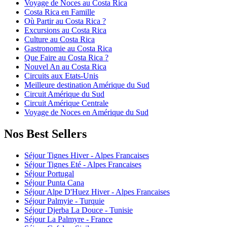
Voyage de Noces au Costa Rica
Costa Rica en Famille
Où Partir au Costa Rica ?
Excursions au Costa Rica
Culture au Costa Rica
Gastronomie au Costa Rica
Que Faire au Costa Rica ?
Nouvel An au Costa Rica
Circuits aux Etats-Unis
Meilleure destination Amérique du Sud
Circuit Amérique du Sud
Circuit Amérique Centrale
Voyage de Noces en Amérique du Sud
Nos Best Sellers
Séjour Tignes Hiver - Alpes Francaises
Séjour Tignes Eté - Alpes Francaises
Séjour Portugal
Séjour Punta Cana
Séjour Alpe D'Huez Hiver - Alpes Francaises
Séjour Palmyie - Turquie
Séjour Djerba La Douce - Tunisie
Séjour La Palmyre - France