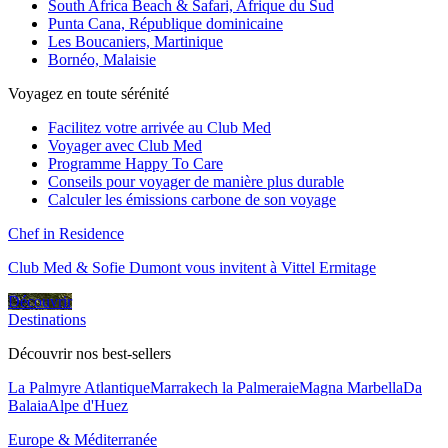
South Africa Beach & Safari, Afrique du Sud
Punta Cana, République dominicaine
Les Boucaniers, Martinique
Bornéo, Malaisie
Voyagez en toute sérénité
Facilitez votre arrivée au Club Med
Voyager avec Club Med
Programme Happy To Care
Conseils pour voyager de manière plus durable
Calculer les émissions carbone de son voyage
Chef in Residence
Club Med & Sofie Dumont vous invitent à Vittel Ermitage
Découvrir
Destinations
Découvrir nos best-sellers
La Palmyre Atlantique
Marrakech la Palmeraie
Magna Marbella
Da
Balaia
Alpe d'Huez
Europe & Méditerranée