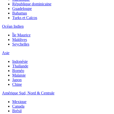
République dominicaine
Guadeloupe
Bahamas
Turks et Caïcos
Océan Indien
Île Maurice
Maldives
Seychelles
Asie
Indonésie
Thaïlande
Bornéo
Malaisie
Japon
Chine
Amérique Sud, Nord & Centrale
Mexique
Canada
Brésil