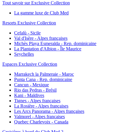
Tout savoir sur Exclusive Collection
La gamme luxe de Club Med
Resorts Exclusive Collection
Cefalù - Sicile
Val d'Isère - Alpes françaises
Michès Playa Esmeralda - Rep. dominicaine
La Plantation d'Albion - Île Maurice
Seychelles
Espaces Exclusive Collection
Marrakech la Palmeraie - Maroc
Punta Cana - Rep. dominicaine
Cancun - Mexique
Rio das Pedras - Brésil
Kani - Maldives
Tignes - Alpes françaises
La Rosière - Alpes françaises
Les Arcs Panorama - Alpes françaises
Valmorel - Alpes françaises
Quebec Charlevoix - Canada
Croisières à bord du Club Med 2