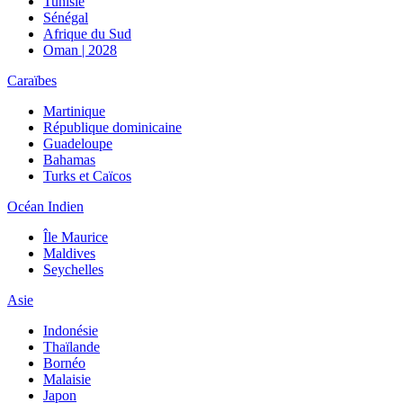
Tunisie
Sénégal
Afrique du Sud
Oman | 2028
Caraïbes
Martinique
République dominicaine
Guadeloupe
Bahamas
Turks et Caïcos
Océan Indien
Île Maurice
Maldives
Seychelles
Asie
Indonésie
Thaïlande
Bornéo
Malaisie
Japon