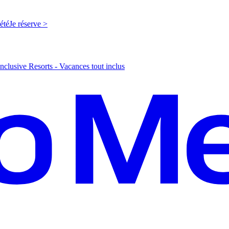
'été
J
e réserve >
nclusive Resorts - Vacances tout inclus