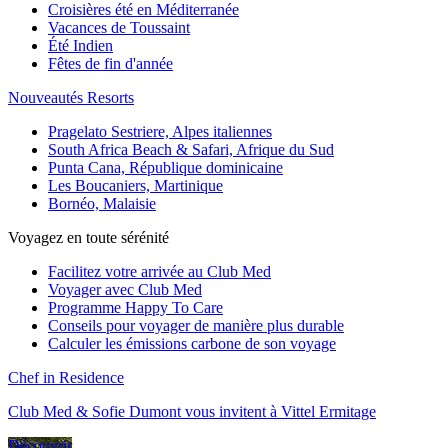
Croisières été en Méditerranée
Vacances de Toussaint
Été Indien
Fêtes de fin d'année
Nouveautés Resorts
Pragelato Sestriere, Alpes italiennes
South Africa Beach & Safari, Afrique du Sud
Punta Cana, République dominicaine
Les Boucaniers, Martinique
Bornéo, Malaisie
Voyagez en toute sérénité
Facilitez votre arrivée au Club Med
Voyager avec Club Med
Programme Happy To Care
Conseils pour voyager de manière plus durable
Calculer les émissions carbone de son voyage
Chef in Residence
Club Med & Sofie Dumont vous invitent à Vittel Ermitage
Découvrir