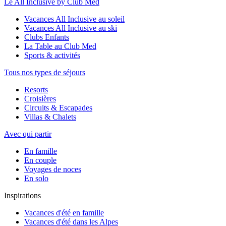
Le All Inclusive by Club Med
Vacances All Inclusive au soleil
Vacances All Inclusive au ski
Clubs Enfants
La Table au Club Med
Sports & activités
Tous nos types de séjours
Resorts
Croisières
Circuits & Escapades
Villas & Chalets
Avec qui partir
En famille
En couple
Voyages de noces
En solo
Inspirations
Vacances d'été en famille
Vacances d'été dans les Alpes