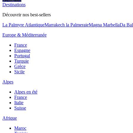
Destinations
Découvrir nos best-sellers
La Palmyre Atlantique
Marrakech la Palmeraie
Magna Marbella
Da Bal
Europe & Méditerranée
France
Espagne
Portugal
Turquie
Grèce
Sicile
Alpes
Alpes en été
France
Italie
Suisse
Afrique
Maroc