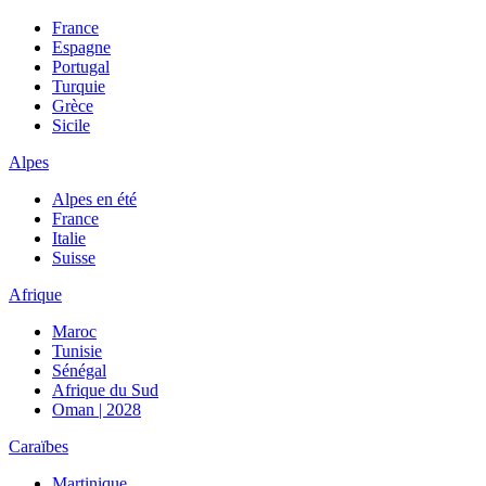
France
Espagne
Portugal
Turquie
Grèce
Sicile
Alpes
Alpes en été
France
Italie
Suisse
Afrique
Maroc
Tunisie
Sénégal
Afrique du Sud
Oman | 2028
Caraïbes
Martinique