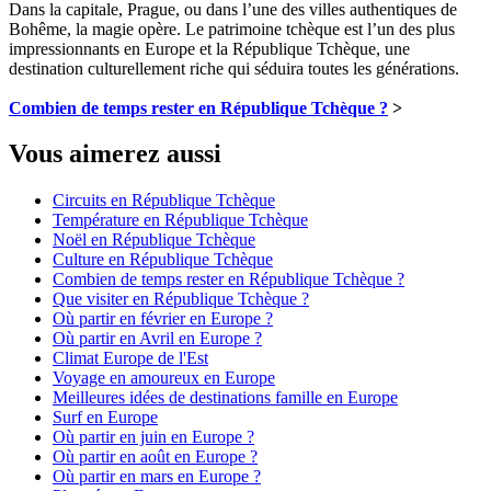
Dans la capitale, Prague, ou dans l’une des villes authentiques de
Bohême, la magie opère. Le patrimoine tchèque est l’un des plus
impressionnants en Europe et la République Tchèque, une
destination culturellement riche qui séduira toutes les générations.
Combien de temps rester en République Tchèque ?
>
Vous aimerez aussi
Circuits en République Tchèque
Température en République Tchèque
Noël en République Tchèque
Culture en République Tchèque
Combien de temps rester en République Tchèque ?
Que visiter en République Tchèque ?
Où partir en février en Europe ?
Où partir en Avril en Europe ?
Climat Europe de l'Est
Voyage en amoureux en Europe
Meilleures idées de destinations famille en Europe
Surf en Europe
Où partir en juin en Europe ?
Où partir en août en Europe ?
Où partir en mars en Europe ?