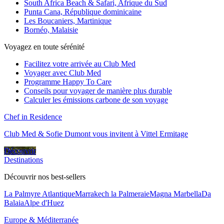
South Africa Beach & Safari, Afrique du Sud
Punta Cana, République dominicaine
Les Boucaniers, Martinique
Bornéo, Malaisie
Voyagez en toute sérénité
Facilitez votre arrivée au Club Med
Voyager avec Club Med
Programme Happy To Care
Conseils pour voyager de manière plus durable
Calculer les émissions carbone de son voyage
Chef in Residence
Club Med & Sofie Dumont vous invitent à Vittel Ermitage
Découvrir
Destinations
Découvrir nos best-sellers
La Palmyre Atlantique
Marrakech la Palmeraie
Magna Marbella
Da
Balaia
Alpe d'Huez
Europe & Méditerranée