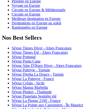
Plongée en Europe
Voyage en Europe
Circuits en Europe & Méditerranée
Circuits en Europe
Meilleure destination en Europe
Destinations en Europe au soleil
Randonnées en Europe
Nos Best Sellers
Séjour Tignes Hiver - Alpes Francaises
Séjour Tignes Eté - Alpes Francaises
Séjour Portugal
Séjour Punta Cana
Séjour Alpe D'Huez Hiver - Alpes Francaises
Séjour Palmyie - Turquie
Séjour Djerba La Douce - Tunisie
Séjour La Palmyre - France
Séjour Cefalu - Sicile
Séjour Magna Marbella
Séjour Phuket - Thailande
Séjour Pragelato Sestrière été
Séjour La Plagne 2100 - France
Séjour La Pointe aux Canonniers - Île Maurice