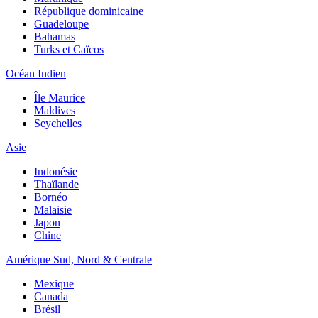
République dominicaine
Guadeloupe
Bahamas
Turks et Caïcos
Océan Indien
Île Maurice
Maldives
Seychelles
Asie
Indonésie
Thaïlande
Bornéo
Malaisie
Japon
Chine
Amérique Sud, Nord & Centrale
Mexique
Canada
Brésil