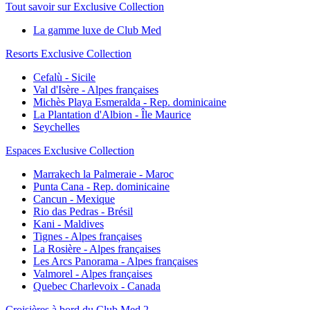
Tout savoir sur Exclusive Collection
La gamme luxe de Club Med
Resorts Exclusive Collection
Cefalù - Sicile
Val d'Isère - Alpes françaises
Michès Playa Esmeralda - Rep. dominicaine
La Plantation d'Albion - Île Maurice
Seychelles
Espaces Exclusive Collection
Marrakech la Palmeraie - Maroc
Punta Cana - Rep. dominicaine
Cancun - Mexique
Rio das Pedras - Brésil
Kani - Maldives
Tignes - Alpes françaises
La Rosière - Alpes françaises
Les Arcs Panorama - Alpes françaises
Valmorel - Alpes françaises
Quebec Charlevoix - Canada
Croisières à bord du Club Med 2