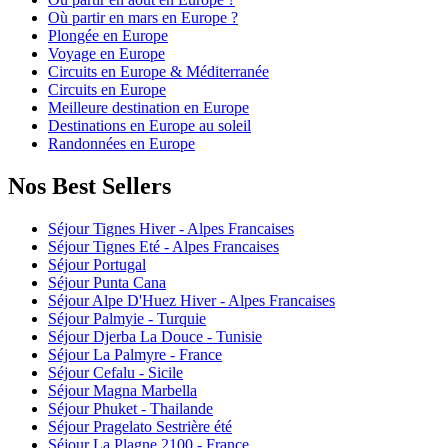
Où partir en mars en Europe ?
Plongée en Europe
Voyage en Europe
Circuits en Europe & Méditerranée
Circuits en Europe
Meilleure destination en Europe
Destinations en Europe au soleil
Randonnées en Europe
Nos Best Sellers
Séjour Tignes Hiver - Alpes Francaises
Séjour Tignes Eté - Alpes Francaises
Séjour Portugal
Séjour Punta Cana
Séjour Alpe D'Huez Hiver - Alpes Francaises
Séjour Palmyie - Turquie
Séjour Djerba La Douce - Tunisie
Séjour La Palmyre - France
Séjour Cefalu - Sicile
Séjour Magna Marbella
Séjour Phuket - Thailande
Séjour Pragelato Sestrière été
Séjour La Plagne 2100 - France