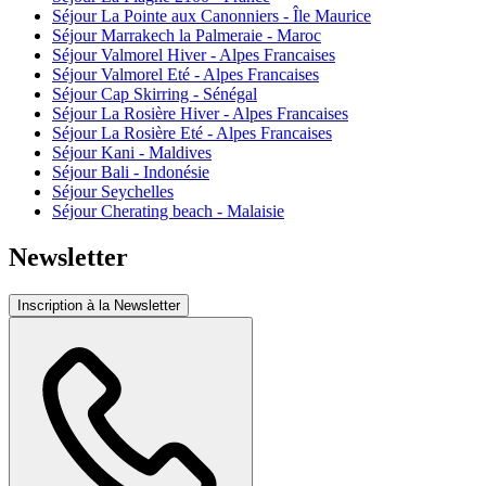
Séjour La Pointe aux Canonniers - Île Maurice
Séjour Marrakech la Palmeraie - Maroc
Séjour Valmorel Hiver - Alpes Francaises
Séjour Valmorel Eté - Alpes Francaises
Séjour Cap Skirring - Sénégal
Séjour La Rosière Hiver - Alpes Francaises
Séjour La Rosière Eté - Alpes Francaises
Séjour Kani - Maldives
Séjour Bali - Indonésie
Séjour Seychelles
Séjour Cherating beach - Malaisie
Newsletter
Inscription à la Newsletter