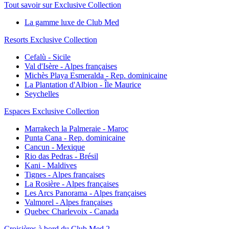
Tout savoir sur Exclusive Collection
La gamme luxe de Club Med
Resorts Exclusive Collection
Cefalù - Sicile
Val d'Isère - Alpes françaises
Michès Playa Esmeralda - Rep. dominicaine
La Plantation d'Albion - Île Maurice
Seychelles
Espaces Exclusive Collection
Marrakech la Palmeraie - Maroc
Punta Cana - Rep. dominicaine
Cancun - Mexique
Rio das Pedras - Brésil
Kani - Maldives
Tignes - Alpes françaises
La Rosière - Alpes françaises
Les Arcs Panorama - Alpes françaises
Valmorel - Alpes françaises
Quebec Charlevoix - Canada
Croisières à bord du Club Med 2