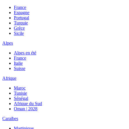
France
Espagne
Portugal
Turquie
Grèce
Sicile
Alpes
Alpes en été
France
Italie
Suisse
Afrique
Maroc
Tunisie
Sénégal
Afrique du Sud
Oman | 2028
Caraïbes
Martinique