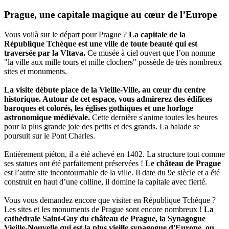
Prague, une capitale magique au cœur de l’Europe
Vous voilà sur le départ pour Prague ?
La capitale de la
République Tchèque est une ville de toute beauté qui est
traversée par la Vltava.
Ce musée à ciel ouvert que l’on nomme
"la ville aux mille tours et mille clochers" possède de très nombreux
sites et monuments.
La visite débute place de la Vieille-Ville, au cœur du centre
historique. Autour de cet espace, vous admirerez des édifices
baroques et colorés, les églises gothiques et une horloge
astronomique médiévale.
Cette dernière s'anime toutes les heures
pour la plus grande joie des petits et des grands. La balade se
poursuit sur le Pont Charles.
Entièrement piéton, il a été achevé en 1402. La structure tout comme
ses statues ont été parfaitement préservées !
Le château de Prague
est l’autre site incontournable de la ville. Il date du 9e siècle et a été
construit en haut d’une colline, il domine la capitale avec fierté.
Vous vous demandez encore que visiter en République Tchèque ?
Les sites et les monuments de Prague sont encore nombreux !
La
cathédrale Saint-Guy du château de Prague, la Synagogue
Vieille-Nouvelle qui est la plus vieille synagogue d'Europe, ou