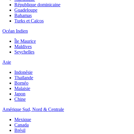
République dominicaine
Guadeloupe
Bahamas
Turks et Caïcos
Océan Indien
Île Maurice
Maldives
Seychelles
Asie
Indonésie
Thaïlande
Bornéo
Malaisie
Japon
Chine
Amérique Sud, Nord & Centrale
Mexique
Canada
Brésil