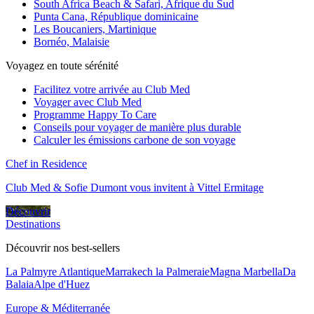
South Africa Beach & Safari, Afrique du Sud
Punta Cana, République dominicaine
Les Boucaniers, Martinique
Bornéo, Malaisie
Voyagez en toute sérénité
Facilitez votre arrivée au Club Med
Voyager avec Club Med
Programme Happy To Care
Conseils pour voyager de manière plus durable
Calculer les émissions carbone de son voyage
Chef in Residence
Club Med & Sofie Dumont vous invitent à Vittel Ermitage
Découvrir
Destinations
Découvrir nos best-sellers
La Palmyre Atlantique
Marrakech la Palmeraie
Magna Marbella
Da
Balaia
Alpe d'Huez
Europe & Méditerranée