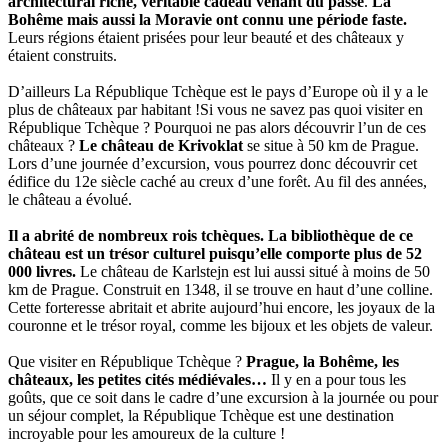
architectural riche, véritable cadeau venant du passé
.
La
Bohême mais aussi la Moravie ont connu une période faste.
Leurs régions étaient prisées pour leur beauté et des châteaux y
étaient construits.
D’ailleurs La République Tchèque est le pays d’Europe où il y a le
plus de châteaux par habitant !Si vous ne savez pas quoi visiter en
République Tchèque ? Pourquoi ne pas alors découvrir l’un de ces
châteaux ?
Le château de Krivoklat
se situe à 50 km de Prague.
Lors d’une journée d’excursion, vous pourrez donc découvrir cet
édifice du 12e siècle caché au creux d’une forêt. Au fil des années,
le château a évolué.
Il a abrité de nombreux rois tchèques. La bibliothèque de ce
château est un trésor culturel puisqu’elle comporte plus de 52
000 livres.
Le château de Karlstejn est lui aussi situé à moins de 50
km de Prague. Construit en 1348, il se trouve en haut d’une colline.
Cette forteresse abritait et abrite aujourd’hui encore, les joyaux de la
couronne et le trésor royal, comme les bijoux et les objets de valeur.
Que visiter en République Tchèque ?
Prague, la Bohême, les
châteaux, les petites cités médiévales…
Il y en a pour tous les
goûts, que ce soit dans le cadre d’une excursion à la journée ou pour
un séjour complet, la République Tchèque est une destination
incroyable pour les amoureux de la culture !