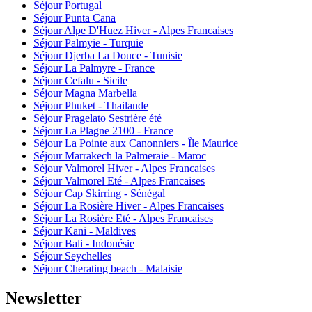
Séjour Portugal
Séjour Punta Cana
Séjour Alpe D'Huez Hiver - Alpes Francaises
Séjour Palmyie - Turquie
Séjour Djerba La Douce - Tunisie
Séjour La Palmyre - France
Séjour Cefalu - Sicile
Séjour Magna Marbella
Séjour Phuket - Thailande
Séjour Pragelato Sestrière été
Séjour La Plagne 2100 - France
Séjour La Pointe aux Canonniers - Île Maurice
Séjour Marrakech la Palmeraie - Maroc
Séjour Valmorel Hiver - Alpes Francaises
Séjour Valmorel Eté - Alpes Francaises
Séjour Cap Skirring - Sénégal
Séjour La Rosière Hiver - Alpes Francaises
Séjour La Rosière Eté - Alpes Francaises
Séjour Kani - Maldives
Séjour Bali - Indonésie
Séjour Seychelles
Séjour Cherating beach - Malaisie
Newsletter