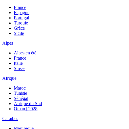
France
Espagne
Portugal
Turquie
Grèce
Sicile
Alpes
Alpes en été
France
Italie
Suisse
Afrique
Maroc
Tunisie
Sénégal
Afrique du Sud
Oman | 2028
Caraïbes
Martinique