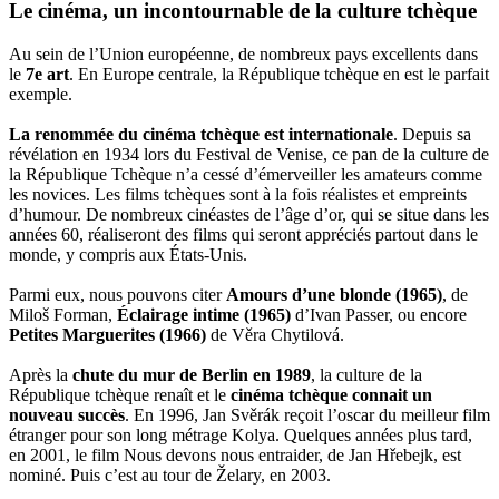
Le cinéma, un incontournable de la culture tchèque
Au sein de l’Union européenne, de nombreux pays excellents dans
le
7e art
. En Europe centrale, la République tchèque en est le parfait
exemple.
La renommée du cinéma tchèque est internationale
. Depuis sa
révélation en 1934 lors du Festival de Venise, ce pan de la culture de
la République Tchèque n’a cessé d’émerveiller les amateurs comme
les novices. Les films tchèques sont à la fois réalistes et empreints
d’humour. De nombreux cinéastes de l’âge d’or, qui se situe dans les
années 60, réaliseront des films qui seront appréciés partout dans le
monde, y compris aux États-Unis.
Parmi eux, nous pouvons citer
Amours d’une blonde (1965)
, de
Miloš Forman,
Éclairage intime (1965)
d’Ivan Passer, ou encore
Petites Marguerites (1966)
de Věra Chytilová.
Après la
chute du mur de Berlin en 1989
, la culture de la
République tchèque renaît et le
cinéma tchèque connait un
nouveau succès
. En 1996, Jan Svěrák reçoit l’oscar du meilleur film
étranger pour son long métrage Kolya. Quelques années plus tard,
en 2001, le film Nous devons nous entraider, de Jan Hřebejk, est
nominé. Puis c’est au tour de Želary, en 2003.