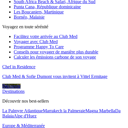
South Africa Beach & Safari, Afrique du Sud
Punta Cana, République dominicaine
Les Boucaniers, Martinique
Bornéo, Malaisie
Voyagez en toute sérénité
Facilitez votre arrivée au Club Med
Voyager avec Club Med
Programme Happy To Care
Conseils pour voyager de manière plus durable
Calculer les émissions carbone de son voyage
Chef in Residence
Club Med & Sofie Dumont vous invitent à Vittel Ermitage
Découvrir
Destinations
Découvrir nos best-sellers
La Palmyre Atlantique
Marrakech la Palmeraie
Magna Marbella
Da
Balaia
Alpe d'Huez
Europe & Méditerranée