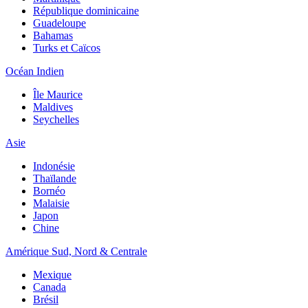
République dominicaine
Guadeloupe
Bahamas
Turks et Caïcos
Océan Indien
Île Maurice
Maldives
Seychelles
Asie
Indonésie
Thaïlande
Bornéo
Malaisie
Japon
Chine
Amérique Sud, Nord & Centrale
Mexique
Canada
Brésil