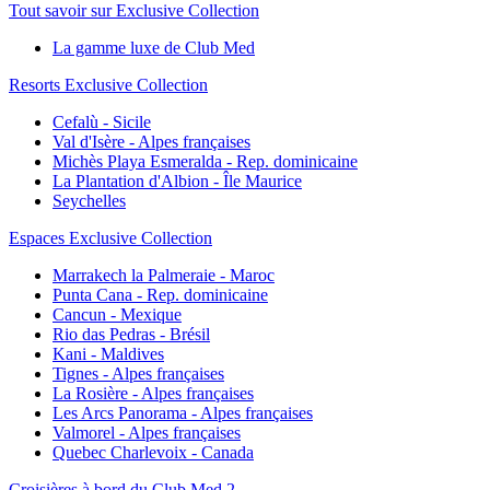
Tout savoir sur Exclusive Collection
La gamme luxe de Club Med
Resorts Exclusive Collection
Cefalù - Sicile
Val d'Isère - Alpes françaises
Michès Playa Esmeralda - Rep. dominicaine
La Plantation d'Albion - Île Maurice
Seychelles
Espaces Exclusive Collection
Marrakech la Palmeraie - Maroc
Punta Cana - Rep. dominicaine
Cancun - Mexique
Rio das Pedras - Brésil
Kani - Maldives
Tignes - Alpes françaises
La Rosière - Alpes françaises
Les Arcs Panorama - Alpes françaises
Valmorel - Alpes françaises
Quebec Charlevoix - Canada
Croisières à bord du Club Med 2