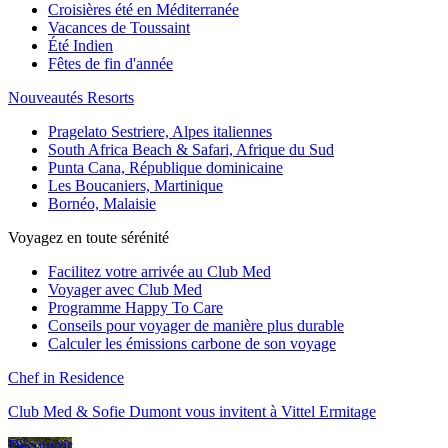
Croisières été en Méditerranée
Vacances de Toussaint
Été Indien
Fêtes de fin d'année
Nouveautés Resorts
Pragelato Sestriere, Alpes italiennes
South Africa Beach & Safari, Afrique du Sud
Punta Cana, République dominicaine
Les Boucaniers, Martinique
Bornéo, Malaisie
Voyagez en toute sérénité
Facilitez votre arrivée au Club Med
Voyager avec Club Med
Programme Happy To Care
Conseils pour voyager de manière plus durable
Calculer les émissions carbone de son voyage
Chef in Residence
Club Med & Sofie Dumont vous invitent à Vittel Ermitage
Découvrir