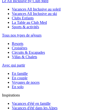
Le All Inclusive by Club Med
Vacances All Inclusive au soleil
Vacances All Inclusive au ski
Clubs Enfants
La Table au Club Med
Sports & activités
Tous nos types de séjours
Resorts
Croisières
Circuits & Escapades
Villas & Chalets
Avec qui partir
En famille
En couple
Voyages de noces
En solo
Inspirations
Vacances d'été en famille
Vacances d'été dans les Alpes