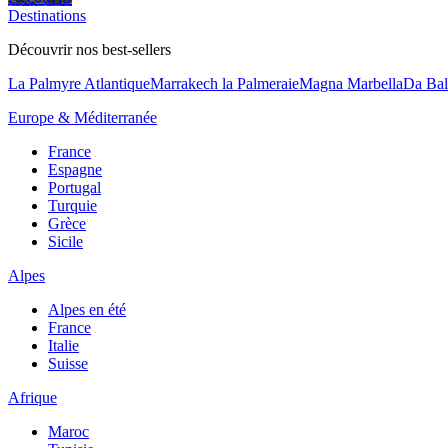
Destinations
Découvrir nos best-sellers
La Palmyre Atlantique
Marrakech la Palmeraie
Magna Marbella
Da Bal
Europe & Méditerranée
France
Espagne
Portugal
Turquie
Grèce
Sicile
Alpes
Alpes en été
France
Italie
Suisse
Afrique
Maroc