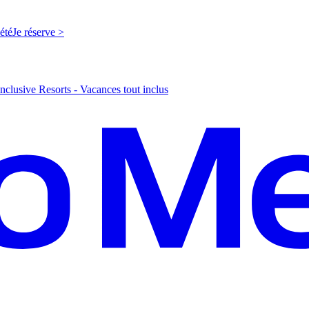
'été
J
e réserve >
nclusive Resorts - Vacances tout inclus