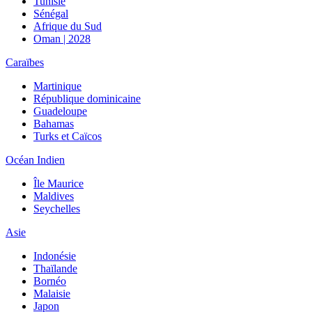
Tunisie
Sénégal
Afrique du Sud
Oman | 2028
Caraïbes
Martinique
République dominicaine
Guadeloupe
Bahamas
Turks et Caïcos
Océan Indien
Île Maurice
Maldives
Seychelles
Asie
Indonésie
Thaïlande
Bornéo
Malaisie
Japon