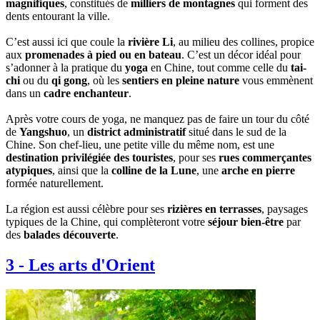
magnifiques
, constitués de
milliers de montagnes
qui forment des
dents entourant la ville.
C’est aussi ici que coule la
rivière Li
, au milieu des collines, propice
aux
promenades à pied ou en bateau
. C’est un décor idéal pour
s’adonner à la pratique du
yoga
en Chine, tout comme celle du
tai-
chi
ou du
qi gong
, où les
sentiers en pleine nature
vous emmènent
dans un
cadre enchanteur
.
Après votre cours de yoga, ne manquez pas de faire un tour du côté
de
Yangshuo
, un
district administratif
situé dans le sud de la
Chine. Son chef-lieu, une petite ville du même nom, est une
destination privilégiée des touristes
, pour ses
rues commerçantes
atypiques
, ainsi que la
colline de la Lune
, une
arche en pierre
formée naturellement.
La région est aussi célèbre pour ses
rizières en terrasses
, paysages
typiques de la Chine, qui complèteront votre
séjour bien-être
par
des
balades découverte
.
3
-
Les arts d'Orient