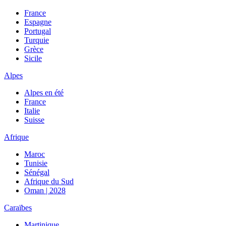
France
Espagne
Portugal
Turquie
Grèce
Sicile
Alpes
Alpes en été
France
Italie
Suisse
Afrique
Maroc
Tunisie
Sénégal
Afrique du Sud
Oman | 2028
Caraïbes
Martinique