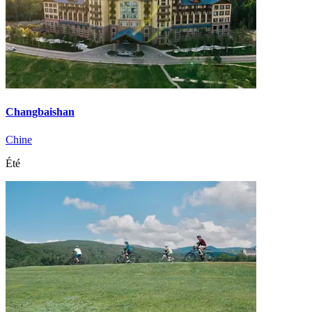
Changbaishan
Chine
Été