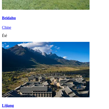
Beidahu
Chine
Été
Lijiang