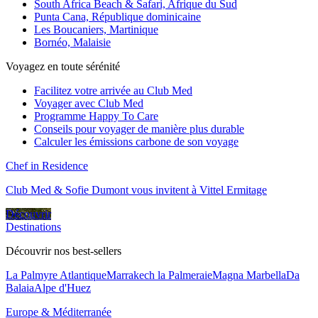
South Africa Beach & Safari, Afrique du Sud
Punta Cana, République dominicaine
Les Boucaniers, Martinique
Bornéo, Malaisie
Voyagez en toute sérénité
Facilitez votre arrivée au Club Med
Voyager avec Club Med
Programme Happy To Care
Conseils pour voyager de manière plus durable
Calculer les émissions carbone de son voyage
Chef in Residence
Club Med & Sofie Dumont vous invitent à Vittel Ermitage
Découvrir
Destinations
Découvrir nos best-sellers
La Palmyre Atlantique
Marrakech la Palmeraie
Magna Marbella
Da
Balaia
Alpe d'Huez
Europe & Méditerranée