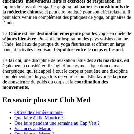
étirements
,
mouvements lents
et
exercices de respiration
, se
rapproche aussi du yoga. Le qi gong fait partie des
constituants de
la médecine chinoise
et peut être pratiqué pour son effet relaxant. Il
peut alors venir en complément des pratiques de yoga, originaires de
l’Inde.
La
Chine
est une
destination émergente
pour les yogis en quête de
séjours bien-être
. Puisant leur inspiration des pays voisins comme
l’Inde, les lieux de pratique du yoga fleurissent et offrent un large
panel d’activités favorisant l’
équilibre entre le corps et l’esprit
.
Le
tai-chi
, une discipline de relaxation issue des
arts martiaux
, est
également à considérer. Il s’agit d’une gymnastique douce, mais
énergétique, qui fait appel à tout le corps et peut être une discipline
complémentaire du yoga lors de votre séjour. Elle favorise la
prise
de conscience
du poids du corps et la
coordination des
mouvements
.
En savoir plus sur Club Med
Offres de dernière minute
Que faire à l'Ile Maurice ?
Que faire pendant une semaine au Cap Vert ?
Vacances au Maroc
Que faire au Maroc ?