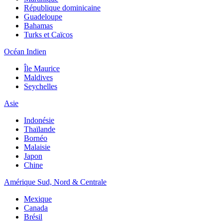
République dominicaine
Guadeloupe
Bahamas
Turks et Caïcos
Océan Indien
Île Maurice
Maldives
Seychelles
Asie
Indonésie
Thaïlande
Bornéo
Malaisie
Japon
Chine
Amérique Sud, Nord & Centrale
Mexique
Canada
Brésil