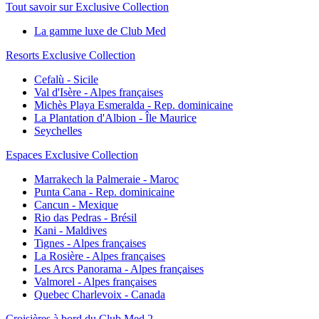
Tout savoir sur Exclusive Collection
La gamme luxe de Club Med
Resorts Exclusive Collection
Cefalù - Sicile
Val d'Isère - Alpes françaises
Michès Playa Esmeralda - Rep. dominicaine
La Plantation d'Albion - Île Maurice
Seychelles
Espaces Exclusive Collection
Marrakech la Palmeraie - Maroc
Punta Cana - Rep. dominicaine
Cancun - Mexique
Rio das Pedras - Brésil
Kani - Maldives
Tignes - Alpes françaises
La Rosière - Alpes françaises
Les Arcs Panorama - Alpes françaises
Valmorel - Alpes françaises
Quebec Charlevoix - Canada
Croisières à bord du Club Med 2