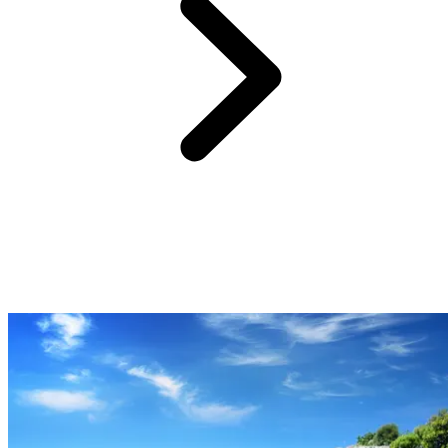
A 2 heures de Kamarina
Parc archéologique de la Vallée des Temples
Grecque puis romaine, la cité d’Agrigente est un témoin à ciel
ouvert de l’héritage antique. Sur place, vous découvrez plusieurs
édifices millénaires. Des temples doriques éparpillés tels que le
temple de Zeus, de la Concorde ou d’Héra vous offrent une fenêtre