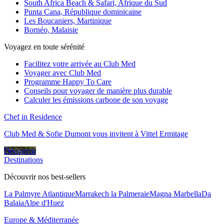
South Africa Beach & Safari, Afrique du Sud
Punta Cana, République dominicaine
Les Boucaniers, Martinique
Bornéo, Malaisie
Voyagez en toute sérénité
Facilitez votre arrivée au Club Med
Voyager avec Club Med
Programme Happy To Care
Conseils pour voyager de manière plus durable
Calculer les émissions carbone de son voyage
Chef in Residence
Club Med & Sofie Dumont vous invitent à Vittel Ermitage
Découvrir
Destinations
Découvrir nos best-sellers
La Palmyre Atlantique
Marrakech la Palmeraie
Magna Marbella
Da
Balaia
Alpe d'Huez
Europe & Méditerranée