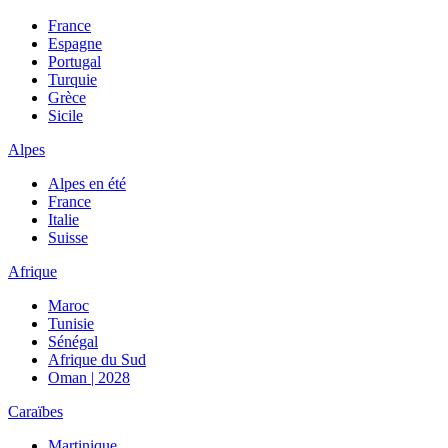
France
Espagne
Portugal
Turquie
Grèce
Sicile
Alpes
Alpes en été
France
Italie
Suisse
Afrique
Maroc
Tunisie
Sénégal
Afrique du Sud
Oman | 2028
Caraïbes
Martinique