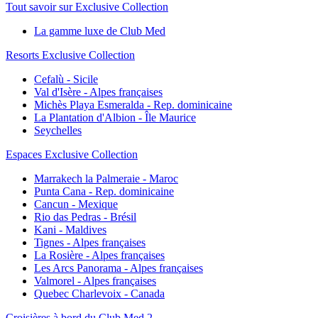
Tout savoir sur Exclusive Collection
La gamme luxe de Club Med
Resorts Exclusive Collection
Cefalù - Sicile
Val d'Isère - Alpes françaises
Michès Playa Esmeralda - Rep. dominicaine
La Plantation d'Albion - Île Maurice
Seychelles
Espaces Exclusive Collection
Marrakech la Palmeraie - Maroc
Punta Cana - Rep. dominicaine
Cancun - Mexique
Rio das Pedras - Brésil
Kani - Maldives
Tignes - Alpes françaises
La Rosière - Alpes françaises
Les Arcs Panorama - Alpes françaises
Valmorel - Alpes françaises
Quebec Charlevoix - Canada
Croisières à bord du Club Med 2