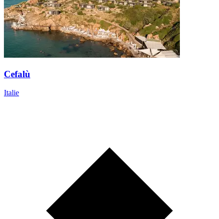
Cefalù
Italie