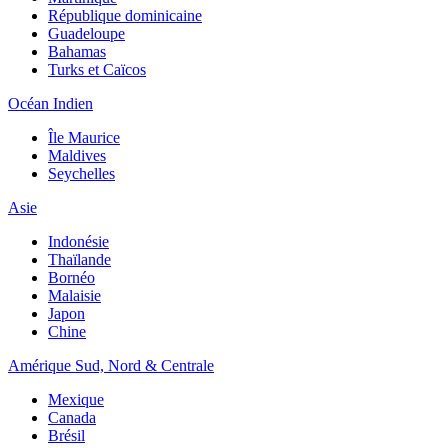
République dominicaine
Guadeloupe
Bahamas
Turks et Caïcos
Océan Indien
Île Maurice
Maldives
Seychelles
Asie
Indonésie
Thaïlande
Bornéo
Malaisie
Japon
Chine
Amérique Sud, Nord & Centrale
Mexique
Canada
Brésil