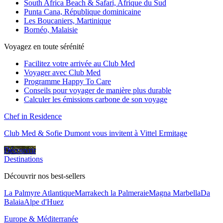
South Africa Beach & Safari, Afrique du Sud
Punta Cana, République dominicaine
Les Boucaniers, Martinique
Bornéo, Malaisie
Voyagez en toute sérénité
Facilitez votre arrivée au Club Med
Voyager avec Club Med
Programme Happy To Care
Conseils pour voyager de manière plus durable
Calculer les émissions carbone de son voyage
Chef in Residence
Club Med & Sofie Dumont vous invitent à Vittel Ermitage
Découvrir
Destinations
Découvrir nos best-sellers
La Palmyre Atlantique
Marrakech la Palmeraie
Magna Marbella
Da
Balaia
Alpe d'Huez
Europe & Méditerranée