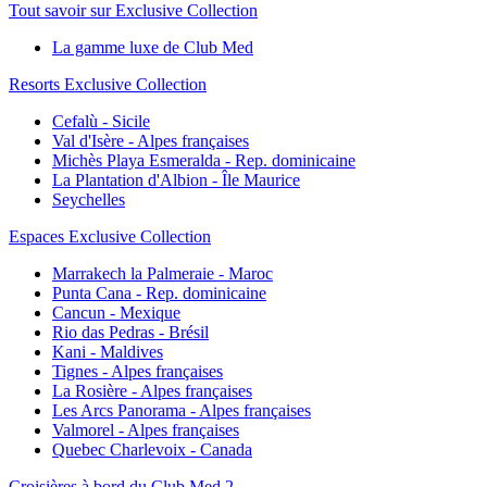
Tout savoir sur Exclusive Collection
La gamme luxe de Club Med
Resorts Exclusive Collection
Cefalù - Sicile
Val d'Isère - Alpes françaises
Michès Playa Esmeralda - Rep. dominicaine
La Plantation d'Albion - Île Maurice
Seychelles
Espaces Exclusive Collection
Marrakech la Palmeraie - Maroc
Punta Cana - Rep. dominicaine
Cancun - Mexique
Rio das Pedras - Brésil
Kani - Maldives
Tignes - Alpes françaises
La Rosière - Alpes françaises
Les Arcs Panorama - Alpes françaises
Valmorel - Alpes françaises
Quebec Charlevoix - Canada
Croisières à bord du Club Med 2