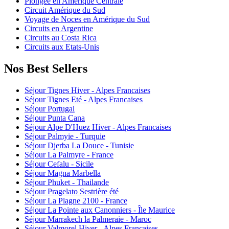
Plongée en Amérique Centrale
Circuit Amérique du Sud
Voyage de Noces en Amérique du Sud
Circuits en Argentine
Circuits au Costa Rica
Circuits aux Etats-Unis
Nos Best Sellers
Séjour Tignes Hiver - Alpes Francaises
Séjour Tignes Eté - Alpes Francaises
Séjour Portugal
Séjour Punta Cana
Séjour Alpe D'Huez Hiver - Alpes Francaises
Séjour Palmyie - Turquie
Séjour Djerba La Douce - Tunisie
Séjour La Palmyre - France
Séjour Cefalu - Sicile
Séjour Magna Marbella
Séjour Phuket - Thailande
Séjour Pragelato Sestrière été
Séjour La Plagne 2100 - France
Séjour La Pointe aux Canonniers - Île Maurice
Séjour Marrakech la Palmeraie - Maroc
Séjour Valmorel Hiver - Alpes Francaises