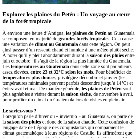
Explorez les plaines du Petén : Un voyage au cœur
de la forêt tropicale
À environ une heure d’Antigua,
les plaines du Petén
au Guatemala
se composent en majorité de
grandes forêts tropicale
s. Cela cause
une variation de
climat au Guatemala
dans cette région. On peut
ainsi passer d’un ressenti chaud et humide à une météo plutôt sèche.
À noter qu’il y pleut abondamment durant la
saison des pluies
entre
juin et octobre : il s’agit de la région la plus humide du Guatemala.
Les
températures au Guatemala
dans cette zone sont par ailleurs
assez élevées,
entre 23 et 32°C selon les mois
. Pour bénéficier de
températures plus douces
, privilégiez décembre et janvier (les
températures minimales peuvent parfois descendre jusqu’à 14°C) et
évitez avril et mai. De manière générale,
les plaines de Petén
sont
plus agréables à visiter durant
la saison sèche
, de novembre à avril,
pour profiter du climat du Guatemala lors de visites en plein air.
Le saviez-vous ?
Lorsqu’on parle d’hiver ou « inviernio » au Guatemala, on parle de
la
saison des pluies
et donc de la saison chaude. Cette confusion de
langage date de l’époque des conquistadors qui comparaient le
climat guatémaltèque à leurs régions de Castille. Ils affirmèrent que