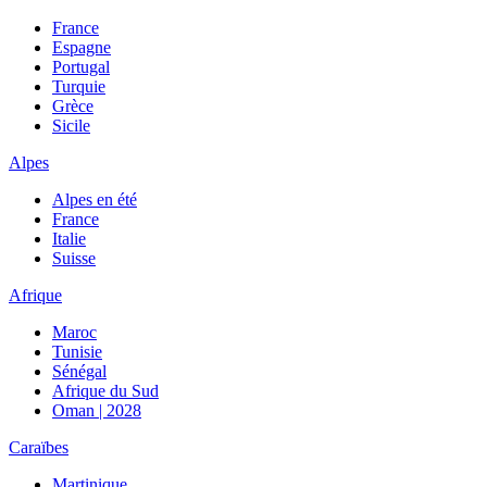
France
Espagne
Portugal
Turquie
Grèce
Sicile
Alpes
Alpes en été
France
Italie
Suisse
Afrique
Maroc
Tunisie
Sénégal
Afrique du Sud
Oman | 2028
Caraïbes
Martinique