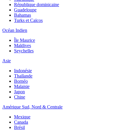
République dominicaine
Guadeloupe
Bahamas
Turks et Caïcos
Océan Indien
Île Maurice
Maldives
Seychelles
Asie
Indonésie
Thaïlande
Bornéo
Malaisie
Japon
Chine
Amérique Sud, Nord & Centrale
Mexique
Canada
Brésil