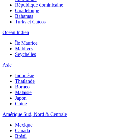
République dominicaine
Guadeloupe
Bahamas
Turks et Caïcos
Océan Indien
Île Maurice
Maldives
Seychelles
Asie
Indonésie
Thaïlande
Bornéo
Malaisie
Japon
Chine
Amérique Sud, Nord & Centrale
Mexique
Canada
Brésil