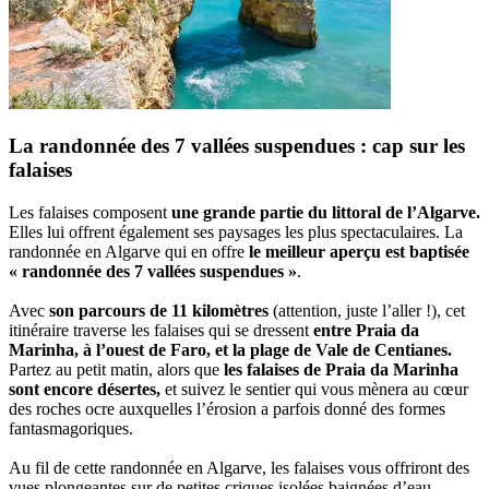
La randonnée des 7 vallées suspendues : cap sur les
falaises
Les falaises composent
une grande partie du littoral de l’Algarve.
Elles lui offrent également ses paysages les plus spectaculaires. La
randonnée en Algarve qui en offre
le meilleur aperçu est baptisée
« randonnée des 7 vallées suspendues »
.
Avec
son parcours de 11 kilomètres
(attention, juste l’aller !), cet
itinéraire traverse les falaises qui se dressent
entre Praia da
Marinha, à l’ouest de Faro, et la plage de Vale de Centianes.
Partez au petit matin, alors que
les falaises de Praia da Marinha
sont encore désertes,
et suivez le sentier qui vous mènera au cœur
des roches ocre auxquelles l’érosion a parfois donné des formes
fantasmagoriques.
Au fil de cette randonnée en Algarve, les falaises vous offriront des
vues plongeantes sur de petites criques isolées baignées d’eau