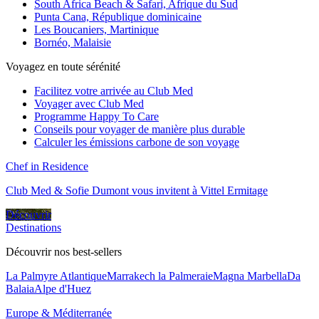
South Africa Beach & Safari, Afrique du Sud
Punta Cana, République dominicaine
Les Boucaniers, Martinique
Bornéo, Malaisie
Voyagez en toute sérénité
Facilitez votre arrivée au Club Med
Voyager avec Club Med
Programme Happy To Care
Conseils pour voyager de manière plus durable
Calculer les émissions carbone de son voyage
Chef in Residence
Club Med & Sofie Dumont vous invitent à Vittel Ermitage
Découvrir
Destinations
Découvrir nos best-sellers
La Palmyre Atlantique
Marrakech la Palmeraie
Magna Marbella
Da
Balaia
Alpe d'Huez
Europe & Méditerranée