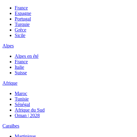
France
Espagne
Portugal
Turquie
Grèce
Sicile
Alpes
Alpes en été
France
Italie
Suisse
Afrique
Maroc
Tunisie
Sénégal
Afrique du Sud
Oman | 2028
Caraïbes
Martinique