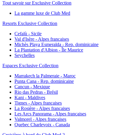
Tout savoir sur Exclusive Collection
La gamme luxe de Club Med
Resorts Exclusive Collection
Cefalù - Sicile
Val d'Isère - Alpes françaises
Michès Playa Esmeralda - Rep. dominicaine
La Plantation d'Albion - Île Maurice
Seychelles
Espaces Exclusive Collection
Marrakech la Palmeraie - Maroc
Punta Cana - Rep. dominicaine
Cancun - Mexique
Rio das Pedras - Brésil
Kani - Maldives
Tignes - Alpes françaises
La Rosière - Alpes françaises
Les Arcs Panorama - Alpes françaises
Valmorel - Alpes françaises
Quebec Charlevoix - Canada
Croisières à bord du Club Med 2