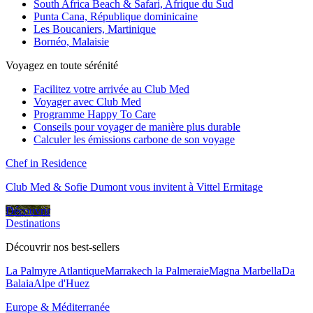
South Africa Beach & Safari, Afrique du Sud
Punta Cana, République dominicaine
Les Boucaniers, Martinique
Bornéo, Malaisie
Voyagez en toute sérénité
Facilitez votre arrivée au Club Med
Voyager avec Club Med
Programme Happy To Care
Conseils pour voyager de manière plus durable
Calculer les émissions carbone de son voyage
Chef in Residence
Club Med & Sofie Dumont vous invitent à Vittel Ermitage
Découvrir
Destinations
Découvrir nos best-sellers
La Palmyre Atlantique
Marrakech la Palmeraie
Magna Marbella
Da
Balaia
Alpe d'Huez
Europe & Méditerranée