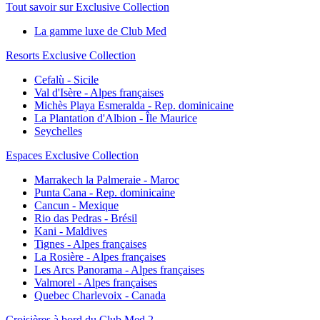
Tout savoir sur Exclusive Collection
La gamme luxe de Club Med
Resorts Exclusive Collection
Cefalù - Sicile
Val d'Isère - Alpes françaises
Michès Playa Esmeralda - Rep. dominicaine
La Plantation d'Albion - Île Maurice
Seychelles
Espaces Exclusive Collection
Marrakech la Palmeraie - Maroc
Punta Cana - Rep. dominicaine
Cancun - Mexique
Rio das Pedras - Brésil
Kani - Maldives
Tignes - Alpes françaises
La Rosière - Alpes françaises
Les Arcs Panorama - Alpes françaises
Valmorel - Alpes françaises
Quebec Charlevoix - Canada
Croisières à bord du Club Med 2