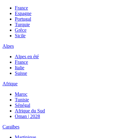
France
Espagne
Portugal
Turquie
Grèce
Sicile
Alpes
Alpes en été
France
Italie
Suisse
Afrique
Maroc
Tunisie
Sénégal
Afrique du Sud
Oman | 2028
Caraïbes
Martinique