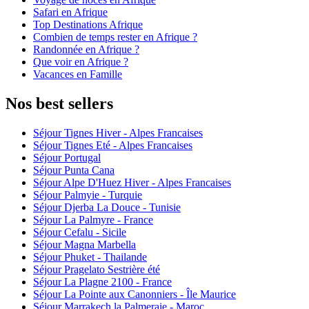
Safari en Afrique
Top Destinations Afrique
Combien de temps rester en Afrique ?
Randonnée en Afrique ?
Que voir en Afrique ?
Vacances en Famille
Nos best sellers
Séjour Tignes Hiver - Alpes Francaises
Séjour Tignes Eté - Alpes Francaises
Séjour Portugal
Séjour Punta Cana
Séjour Alpe D'Huez Hiver - Alpes Francaises
Séjour Palmyie - Turquie
Séjour Djerba La Douce - Tunisie
Séjour La Palmyre - France
Séjour Cefalu - Sicile
Séjour Magna Marbella
Séjour Phuket - Thailande
Séjour Pragelato Sestrière été
Séjour La Plagne 2100 - France
Séjour La Pointe aux Canonniers - Île Maurice
Séjour Marrakech la Palmeraie - Maroc