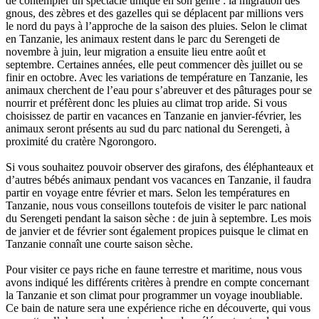
de contempler un spectacle unique en son genre : la migration des
gnous, des zèbres et des gazelles qui se déplacent par millions vers
le nord du pays à l’approche de la saison des pluies. Selon le climat
en Tanzanie, les animaux restent dans le parc du Serengeti de
novembre à juin, leur migration a ensuite lieu entre août et
septembre. Certaines années, elle peut commencer dès juillet ou se
finir en octobre. Avec les variations de température en Tanzanie, les
animaux cherchent de l’eau pour s’abreuver et des pâturages pour se
nourrir et préfèrent donc les pluies au climat trop aride. Si vous
choisissez de partir en vacances en Tanzanie en janvier-février, les
animaux seront présents au sud du parc national du Serengeti, à
proximité du cratère Ngorongoro.
Si vous souhaitez pouvoir observer des girafons, des éléphanteaux et
d’autres bébés animaux pendant vos vacances en Tanzanie, il faudra
partir en voyage entre février et mars. Selon les températures en
Tanzanie, nous vous conseillons toutefois de visiter le parc national
du Serengeti pendant la saison sèche : de juin à septembre. Les mois
de janvier et de février sont également propices puisque le climat en
Tanzanie connaît une courte saison sèche.
Pour visiter ce pays riche en faune terrestre et maritime, nous vous
avons indiqué les différents critères à prendre en compte concernant
la Tanzanie et son climat pour programmer un voyage inoubliable.
Ce bain de nature sera une expérience riche en découverte, qui vous