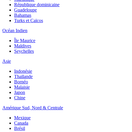
République dominicaine
Guadeloupe
Bahamas
Turks et Caïcos
Océan Indien
Île Maurice
Maldives
Seychelles
Asie
Indonésie
Thaïlande
Bornéo
Malaisie
Japon
Chine
Amérique Sud, Nord & Centrale
Mexique
Canada
Brésil