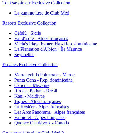
Tout savoir sur Exclusive Collection
La gamme luxe de Club Med
Resorts Exclusive Collection
Cefalù - Sicile
Val d'Isère - Alpes françaises
Michès Playa Esmeralda - Rep. dominicaine
La Plantation d'Albion - Île Maurice
Seychelles
Espaces Exclusive Collection
Marrakech la Palmeraie - Maroc
Punta Cana - Rep. dominicaine
Cancun - Mexique
Rio das Pedras - Brésil
Kani - Maldives
Tignes - Alpes françaises
La Rosière - Alpes françaises
Les Arcs Panorama - Alpes françaises
Valmorel - Alpes françaises
Quebec Charlevoix - Canada
Croisières à bord du Club Med 2