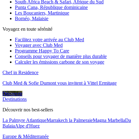
South Africa Beach & Safari, Afrique du Sud
Punta Cana, République dominicaine
Les Boucaniers, Martinique
Bornéo, Malaisie
Voyagez en toute sérénité
Facilitez votre arrivée au Club Med
Voyager avec Club Med
Programme Happy To Care
Conseils pour voyager de manière plus durable
Calculer les émissions carbone de son voyage
Chef in Residence
Club Med & Sofie Dumont vous invitent à Vittel Ermitage
Découvrir
Destinations
Découvrir nos best-sellers
La Palmyre Atlantique
Marrakech la Palmeraie
Magna Marbella
Da
Balaia
Alpe d'Huez
Europe & Méditerranée