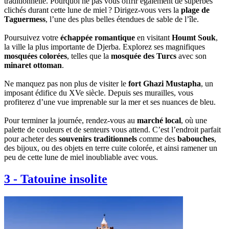
traditionnelle. Pourquoi ne pas vous offrir également de superbes
clichés durant cette lune de miel ? Dirigez-vous vers la
plage de
Taguermess
, l’une des plus belles étendues de sable de l’île.
Poursuivez votre
échappée romantique
en visitant
Houmt Souk
,
la ville la plus importante de Djerba. Explorez ses magnifiques
mosquées colorées
, telles que la
mosquée des Turcs
avec son
minaret ottoman
.
Ne manquez pas non plus de visiter le
fort Ghazi Mustapha
, un
imposant édifice du XVe siècle. Depuis ses murailles, vous
profiterez d’une vue imprenable sur la mer et ses nuances de bleu.
Pour terminer la journée, rendez-vous au
marché local
, où une
palette de couleurs et de senteurs vous attend. C’est l’endroit parfait
pour acheter des
souvenirs traditionnels
comme des
babouches
,
des bijoux, ou des objets en terre cuite colorée, et ainsi ramener un
peu de cette lune de miel inoubliable avec vous.
3
-
Tatouine insolite