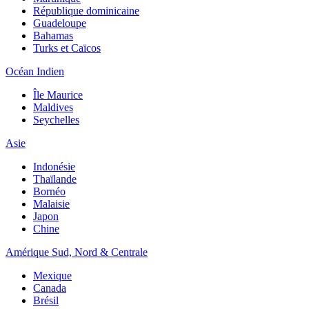
République dominicaine
Guadeloupe
Bahamas
Turks et Caïcos
Océan Indien
Île Maurice
Maldives
Seychelles
Asie
Indonésie
Thaïlande
Bornéo
Malaisie
Japon
Chine
Amérique Sud, Nord & Centrale
Mexique
Canada
Brésil