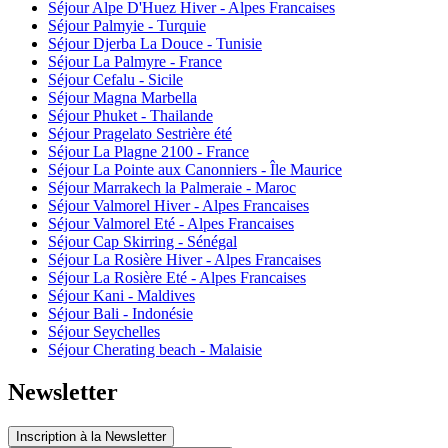
Séjour Alpe D'Huez Hiver - Alpes Francaises
Séjour Palmyie - Turquie
Séjour Djerba La Douce - Tunisie
Séjour La Palmyre - France
Séjour Cefalu - Sicile
Séjour Magna Marbella
Séjour Phuket - Thailande
Séjour Pragelato Sestrière été
Séjour La Plagne 2100 - France
Séjour La Pointe aux Canonniers - Île Maurice
Séjour Marrakech la Palmeraie - Maroc
Séjour Valmorel Hiver - Alpes Francaises
Séjour Valmorel Eté - Alpes Francaises
Séjour Cap Skirring - Sénégal
Séjour La Rosière Hiver - Alpes Francaises
Séjour La Rosière Eté - Alpes Francaises
Séjour Kani - Maldives
Séjour Bali - Indonésie
Séjour Seychelles
Séjour Cherating beach - Malaisie
Newsletter
Inscription à la Newsletter