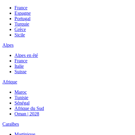
France
Espagne
Portugal
Turquie
Grèce
Sicile
Alpes
Alpes en été
France
Italie
Suisse
Afrique
Maroc
Tunisie
Sénégal
Afrique du Sud
Oman | 2028
Caraïbes
Martinique