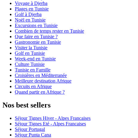
Voyage à Djerba
Plages en Tunisie
Golf à Djerba
Noël en Tunisie
Excursions en Tunisie
Combien de temps rester en Tunisie
Que faire en Tunisie ?
Gastronomie en Tunisie
Visiter la Tunisie
Golf en Tunisie
Week-end en Tunisie
Culture Tunisie
Tunisie en Famille
Croisières en Méditerranée
Meilleure destination Afrique
Circuits en Afrique
Quand partir en Afrique ?
Nos best sellers
Séjour Tignes Hiver - Alpes Francaises
Séjour Tignes Eté - Alpes Francaises
Séjour Portugal
Séjour Punta Cana