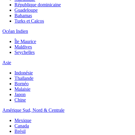
République dominicaine
Guadeloupe
Bahamas
Turks et Caïcos
Océan Indien
Île Maurice
Maldives
Seychelles
Asie
Indonésie
Thaïlande
Bornéo
Malaisie
Japon
Chine
Amérique Sud, Nord & Centrale
Mexique
Canada
Brésil