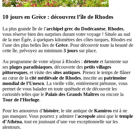
10 jours en Grèce : découvrez l’île de Rhodes
La plus grande île de l’
archipel grec du Dodécanèse
,
Rhodes
,
vous réserve bien des surprises durant votre voyage ! Située au sud
de la mer Égée, à quelques kilomètres des côtes turques, Rhodes est
l’une des plus belles îles de
Grèce
. Pour découvrir toute la beauté de
cette île, prévoyez au minimum
3 jours
sur place.
Au programme de votre séjour à Rhodes :
détente
et farniente sur
ses
plages paradisiaques
, découverte des
petits villages
pittoresques
, et visite des
sites antiques
. Prenez le temps de flâner
au cœur de la
cité médiévale de Rhodes
, inscrite au
patrimoine
mondial de l’Unesco
. La vieille ville, entièrement piétonne, vous
permet de vous balader en toute quiétude et de découvrir les
curiosités telles que le
Palais des Grands Maîtres
ou encore la
Tour de l’Horloge
.
Pour les amoureux d’
histoire
, le site antique de
Kamiros
est à ne
pas manquer. Vous pourrez y admirer l’
acropole
ainsi que le
temple
d’Athéna
, tout en jouissant d’une vue exceptionnelle sur les
alentours.