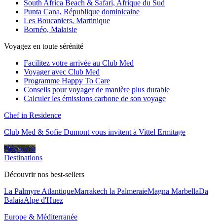
South Africa Beach & Safari, Afrique du Sud
Punta Cana, République dominicaine
Les Boucaniers, Martinique
Bornéo, Malaisie
Voyagez en toute sérénité
Facilitez votre arrivée au Club Med
Voyager avec Club Med
Programme Happy To Care
Conseils pour voyager de manière plus durable
Calculer les émissions carbone de son voyage
Chef in Residence
Club Med & Sofie Dumont vous invitent à Vittel Ermitage
Découvrir
Destinations
Découvrir nos best-sellers
La Palmyre Atlantique
Marrakech la Palmeraie
Magna Marbella
Da
Balaia
Alpe d'Huez
Europe & Méditerranée