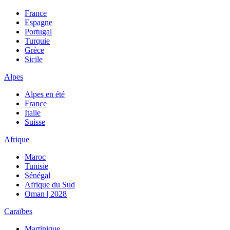
France
Espagne
Portugal
Turquie
Grèce
Sicile
Alpes
Alpes en été
France
Italie
Suisse
Afrique
Maroc
Tunisie
Sénégal
Afrique du Sud
Oman | 2028
Caraïbes
Martinique