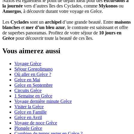
Naxos est également le point de départ idéal pour des
excursions à
la journée
vers d’autres îles des Cyclades, comme
Mykonos
ou
Amorgos
, à découvrir durant votre voyage en Grèce.
Les
Cyclades
sont un
archipel
d’une grande beauté. Entre
maisons
blanches
et
mer d’un bleu azur
, le contraste est saisissant et offre
de superbes panoramas. Profitez de votre séjour de
10 jours en
Grèce
pour découvrir toute la beauté de ces îles.
Vous aimerez aussi
Voyage Grèce
Séjour Gregolimano
Où aller en Grèce ?
Grèce en Mai
Grèce en Septembre
Circuits Grèce
1 Semaine en Grèce
Voyage dernière minute Grèce
Visiter la Grèce
Grèce en Famille
Grèce en Avril
Voyage de noce Grèce
Plongée Grèce
Combien de temps rester en Grèce ?