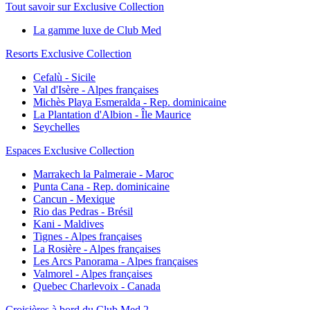
Tout savoir sur Exclusive Collection
La gamme luxe de Club Med
Resorts Exclusive Collection
Cefalù - Sicile
Val d'Isère - Alpes françaises
Michès Playa Esmeralda - Rep. dominicaine
La Plantation d'Albion - Île Maurice
Seychelles
Espaces Exclusive Collection
Marrakech la Palmeraie - Maroc
Punta Cana - Rep. dominicaine
Cancun - Mexique
Rio das Pedras - Brésil
Kani - Maldives
Tignes - Alpes françaises
La Rosière - Alpes françaises
Les Arcs Panorama - Alpes françaises
Valmorel - Alpes françaises
Quebec Charlevoix - Canada
Croisières à bord du Club Med 2