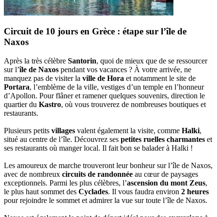
Circuit de 10 jours en Grèce : étape sur l’île de
Naxos
Après la très célèbre
Santorin
, quoi de mieux que de se ressourcer
sur l’
île de Naxos
pendant vos vacances ? À votre arrivée, ne
manquez pas de visiter la
ville de Hora
et notamment le site de
Portara
, l’emblème de la ville, vestiges d’un temple en l’honneur
d’Apollon. Pour flâner et ramener quelques souvenirs, direction le
quartier du
Kastro
, où vous trouverez de nombreuses boutiques et
restaurants.
Plusieurs petits
villages
valent également la visite, comme
Halki
,
situé au centre de l’île. Découvrez ses
petites ruelles charmantes
et
ses restaurants où manger local. Il fait bon se balader à Halki !
Les amoureux de marche trouveront leur bonheur sur l’île de Naxos,
avec de nombreux
circuits de randonnée
au cœur de paysages
exceptionnels. Parmi les plus célèbres, l’
ascension du mont Zeus
,
le plus haut sommet des
Cyclades
. Il vous faudra environ
2 heures
pour rejoindre le sommet et admirer la vue sur toute l’île de Naxos.