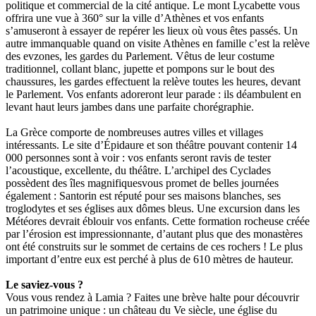
politique et commercial de la cité antique. Le mont Lycabette vous
offrira une vue à 360° sur la ville d’Athènes et vos enfants
s’amuseront à essayer de repérer les lieux où vous êtes passés. Un
autre immanquable quand on visite Athènes en famille c’est la relève
des evzones, les gardes du Parlement. Vêtus de leur costume
traditionnel, collant blanc, jupette et pompons sur le bout des
chaussures, les gardes effectuent la relève toutes les heures, devant
le Parlement. Vos enfants adoreront leur parade : ils déambulent en
levant haut leurs jambes dans une parfaite chorégraphie.
La Grèce comporte de nombreuses autres villes et villages
intéressants. Le site d’Épidaure et son théâtre pouvant contenir 14
000 personnes sont à voir : vos enfants seront ravis de tester
l’acoustique, excellente, du théâtre. L’archipel des Cyclades
possèdent des îles magnifiquesvous promet de belles journées
également : Santorin est réputé pour ses maisons blanches, ses
troglodytes et ses églises aux dômes bleus. Une excursion dans les
Météores devrait éblouir vos enfants. Cette formation rocheuse créée
par l’érosion est impressionnante, d’autant plus que des monastères
ont été construits sur le sommet de certains de ces rochers ! Le plus
important d’entre eux est perché à plus de 610 mètres de hauteur.
Le saviez-vous ?
Vous vous rendez à Lamia ? Faites une brève halte pour découvrir
un patrimoine unique : un château du Ve siècle, une église du