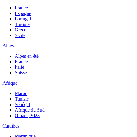
France
Espagne
Portugal
Turquie
Grèce
Sicile
Alpes
Alpes en été
France
Italie
Suisse
Afrique
Maroc
Tunisie
Sénégal
Afrique du Sud
Oman | 2028
Caraïbes
Martinique