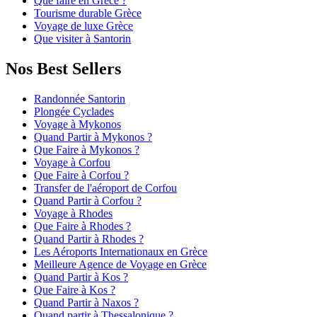
Que faire en Grèce ?
Tourisme durable Grèce
Voyage de luxe Grèce
Que visiter à Santorin
Nos Best Sellers
Randonnée Santorin
Plongée Cyclades
Voyage à Mykonos
Quand Partir à Mykonos ?
Que Faire à Mykonos ?
Voyage à Corfou
Que Faire à Corfou ?
Transfer de l'aéroport de Corfou
Quand Partir à Corfou ?
Voyage à Rhodes
Que Faire à Rhodes ?
Quand Partir à Rhodes ?
Les Aéroports Internationaux en Grèce
Meilleure Agence de Voyage en Grèce
Quand Partir à Kos ?
Que Faire à Kos ?
Quand Partir à Naxos ?
Quand partir à Thessalonique ?