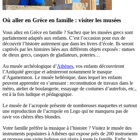
Où aller en Grèce en famille : visiter les musées
Vous allez en Grèce en famille ? Sachez que les musées grecs sont
parfaitement adaptés aux enfants. C’est l’occasion pour eux de
découvrir l’histoire autrement que dans les livres d’école. Ils seront
captivés par les histoires liées aux différents objets exposés : statues
de dieux grecs, casques de gladiateurs, poteries…
Au musée archéologique d’
Athènes
, vos enfants découvriront
l’Antiquité grecque et admireront notamment le masque
d’Agamemnon. Le musée hellénique, dans lequel les enfants
peuvent apprendre en s’amusant : reconstitution de travaux dans le
métro, atelier de boulangerie, essayage de costumes d’autrefois, etc.,
est à la fois ludique et pédagogique.
Le musée de l’acropole présente de nombreuses maquettes et surtout
une reproduction de l’acropole en Lego qui ne manquera pas de
ravir vos chères têtes blondes.
Votre famille préfère la musique à l’histoire ? Visitez le musée des
instruments populaires à Athènes qui expose près de 200 instruments
et propose une visite ludique qui plaira à toute la famille. Enfin, le