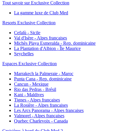
Tout savoir sur Exclusive Collection
La gamme luxe de Club Med
Resorts Exclusive Collection
Cefalù - Sicile
Val d'Isère - Alpes françaises
Michès Playa Esmeralda - Rep. dominicaine
La Plantation d'Albion - Île Maurice
Seychelles
Espaces Exclusive Collection
Marrakech la Palmeraie - Maroc
Punta Cana - Rep. dominicaine
Cancun - Mexique
Rio das Pedras - Brésil
Kani - Maldives
Tignes - Alpes françaises
La Rosière - Alpes françaises
Les Arcs Panorama - Alpes françaises
Valmorel - Alpes françaises
Quebec Charlevoix - Canada
Croisières à bord du Club Med 2