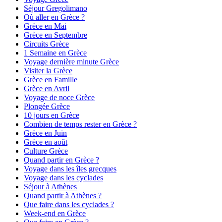
Séjour Gregolimano
Où aller en Grèce ?
Grèce en Mai
Grèce en Septembre
Circuits Grèce
1 Semaine en Grèce
Voyage dernière minute Grèce
Visiter la Grèce
Grèce en Famille
Grèce en Avril
Voyage de noce Grèce
Plongée Grèce
10 jours en Grèce
Combien de temps rester en Grèce ?
Grèce en Juin
Grèce en août
Culture Grèce
Quand partir en Grèce ?
Voyage dans les îles grecques
Voyage dans les cyclades
Séjour à Athènes
Quand partir à Athènes ?
Que faire dans les cyclades ?
Week-end en Grèce