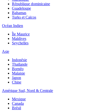
République dominicaine
Guadeloupe
Bahamas
Turks et Caïcos
Océan Indien
Île Maurice
Maldives
Seychelles
Asie
Indonésie
Thaïlande
Bornéo
Malaisie
Japon
Chine
Amérique Sud, Nord & Centrale
Mexique
Canada
Brésil