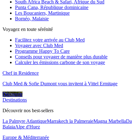
South Africa Beach & Safari, Afrique du Sud
Punta Cana, République dominicaine
Les Boucaniers, Martinique
Bornéo, Malaisie
Voyagez en toute sérénité
Facilitez votre arrivée au Club Med
Voyager avec Club Med
Programme Happy To Care
Conseils pour voyager de manière plus durable
Calculer les émissions carbone de son voyage
Chef in Residence
Club Med & Sofie Dumont vous invitent à Vittel Ermitage
Découvrir
Destinations
Découvrir nos best-sellers
La Palmyre Atlantique
Marrakech la Palmeraie
Magna Marbella
Da
Balaia
Alpe d'Huez
Europe & Méditerranée